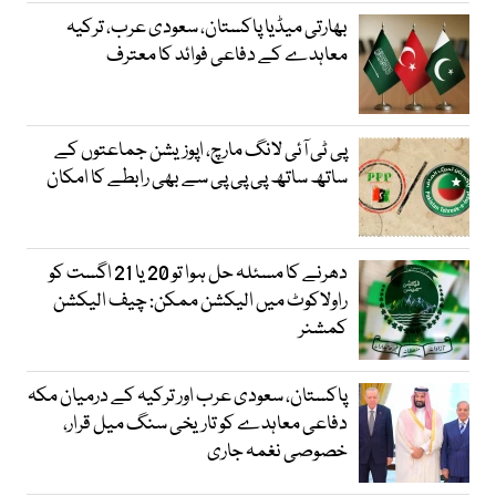
بھارتی میڈیا پاکستان، سعودی عرب، ترکیہ
معاہدے کے دفاعی فوائد کا معترف
پی ٹی آئی لانگ مارچ، اپوزیشن جماعتوں کے
ساتھ ساتھ پی پی پی سے بھی رابطے کا امکان
دھرنے کا مسئلہ حل ہوا تو 20 یا 21 اگست کو
راولاکوٹ میں الیکشن ممکن: چیف الیکشن
کمشنر
پاکستان، سعودی عرب اور ترکیہ کے درمیان مکہ
دفاعی معاہدے کو تاریخی سنگ میل قرار،
خصوصی نغمہ جاری