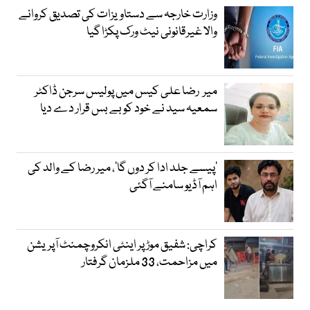
وزارت خارجہ سے دستاویزات کی تصدیق کروانے
والا غیرقانونی نیٹ ورک پکڑا گیا
میر رضا علی کیس میں پولیس سرجن ڈاکٹر
سمعیہ سید نے خود کو بے بس قرار دے دیا
’پیسے جلد ادا کر دوں گا‘، میر رضا کے والد کی
اہم آڈیو سامنے آگئی
کراچی: شفیق موڑ پر اینٹی انکروچمنٹ آپریشن
میں مزاحمت، 33 ملزمان گرفتار