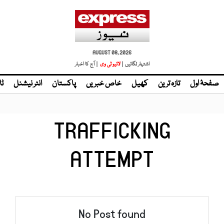
AUGUST 08, 2026
اشتہار لگائیں |
لائیو ٹی وی
| آج کا اخبار
صفحۂ اول
تازہ ترین
کھیل
خاص خبریں
پاکستان
انٹر نیشنل
ٹا
TRAFFICKING
ATTEMPT
No Post found