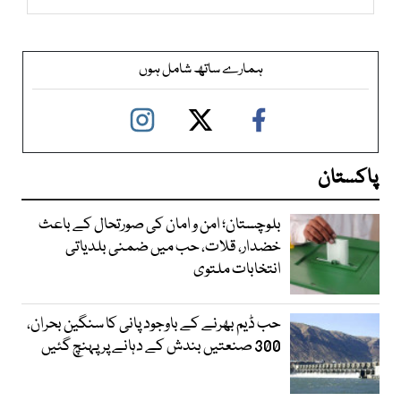
ہمارے ساتھ شامل ہوں
پاکستان
بلوچستان؛ امن و امان کی صورتحال کے باعث
خضدار، قلات، حب میں ضمنی بلدیاتی
انتخابات ملتوی
حب ڈیم بھرنے کے باوجود پانی کا سنگین بحران،
300 صنعتیں بندش کے دہانے پر پہنچ گئیں