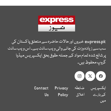
express.pk
خبروں اور حالات حاضرہ سے متعلق پاکستان کی
سب سے زیادہ وزٹ کی جانے والی ویب سائٹ ہے۔ اس ویب سائٹ
پر شائع شدہ تمام مواد کے جملہ حقوق بحق ایکسپریس میڈیا
گروپ محفوظ ہیں۔
ایکسپریس
ضابطہ
Privacy
Contact
کے بارے
اخلاق
Policy
Us
میں