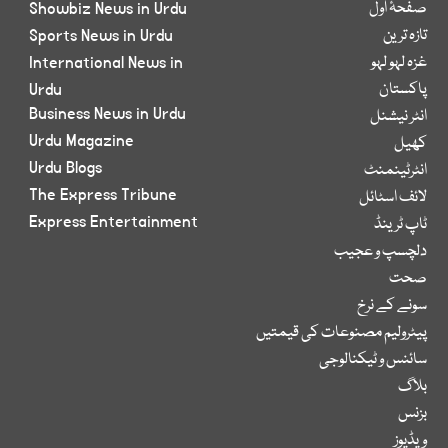
صفحۂ اول
Showbiz News in Urdu
تازہ ترین
Sports News in Urdu
غزہ لہو لہو
International News in
پاکستان
Urdu
Business News in Urdu
انٹر نیشنل
Urdu Magazine
کھیل
Urdu Blogs
انٹرٹینمنٹ
The Express Tribune
لائف اسٹائل
Express Entertainment
ٹاپ ٹرینڈ
دلچسپ و عجیب
صحت
سونے کے نرخ
پیٹرولیم مصنوعات کی قیمتیں
سائنس و ٹیکنالوجی
بلاگ
بزنس
ویڈیوز