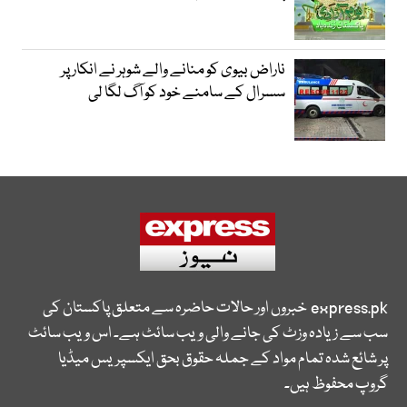
ناراض بیوی کو منانے والے شوہر نے انکار پر
سسرال کے سامنے خود کو آگ لگا لی
express.pk
خبروں اور حالات حاضرہ سے متعلق پاکستان کی
سب سے زیادہ وزٹ کی جانے والی ویب سائٹ ہے۔ اس ویب سائٹ
پر شائع شدہ تمام مواد کے جملہ حقوق بحق ایکسپریس میڈیا
گروپ محفوظ ہیں۔