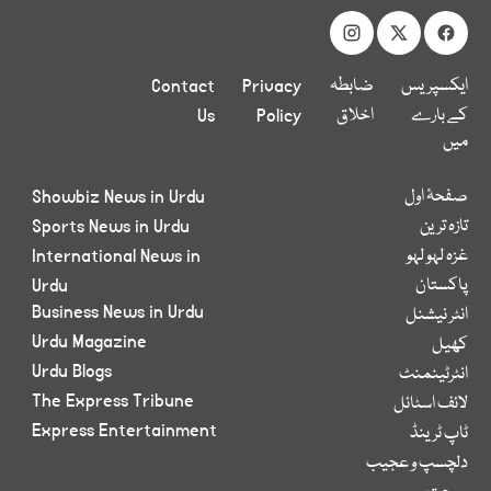
ایکسپریس
ضابطہ
Privacy
Contact
کے بارے
اخلاق
Policy
Us
میں
صفحۂ اول
Showbiz News in Urdu
تازہ ترین
Sports News in Urdu
غزہ لہو لہو
International News in
پاکستان
Urdu
Business News in Urdu
انٹر نیشنل
Urdu Magazine
کھیل
Urdu Blogs
انٹرٹینمنٹ
The Express Tribune
لائف اسٹائل
Express Entertainment
ٹاپ ٹرینڈ
دلچسپ و عجیب