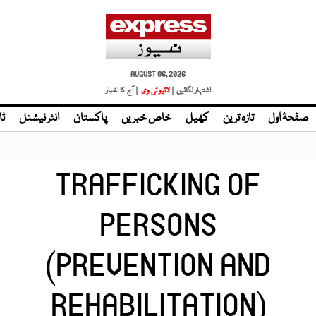
AUGUST 06, 2026
اشتہار لگائیں |
لائیو ٹی وی
| آج کا اخبار
صفحۂ اول
تازہ ترین
کھیل
خاص خبریں
پاکستان
انٹر نیشنل
ٹا
TRAFFICKING OF
PERSONS
(PREVENTION AND
REHABILITATION)