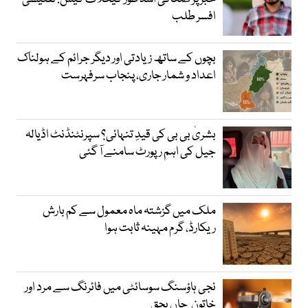
افسر طلب
بچوں کے ساتھ زیادتی اور دیگر جرائم کے ہولناک
اعداد و شمار جاری، پنجاب سرفہرست
بشریٰ بی بی کی قیدِ تنہائی؟ سپرنٹنڈنٹ اڈیالہ
جیل کی اہم رپورٹ سامنے آ گئی
ملک میں گزشتہ ماہ معمول سے کم بارش
ریکارڈ، گرم مہینہ ثابت ہوا
نجی ہاؤسنگ سوسائٹی میں فائرنگ سے مرد اور
خاتون جاں بحق