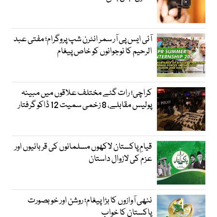
آئی ایس پی آر سمر انٹرن شپ پروگرام؛ مفتی عبد
الرحیم کا نوجوانوں کو خاص پیغام
کراچی؛ رات گئے مختلف علاقوں میں مبینہ
پولیس مقابلے، 8 زخمی سمیت 12 ڈاکو گرفتار
قیامِ پاکستان لاکھوں مسلمانوں کی قربانیوں اور
عزم کی لازوال داستان
ننھی آوازوں کا بڑا پیغام؛ روشن اور خوبصورت
پاکستان کا خواب