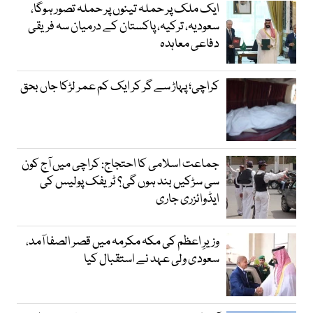
ایک ملک پر حملہ تینوں پر حملہ تصور ہوگا،
سعودیہ، ترکیہ، پاکستان کے درمیان سہ فریقی
دفاعی معاہدہ
کراچی؛ پہاڑ سے گر کر ایک کم عمر لڑکا جاں بحق
جماعت اسلامی کا احتجاج: کراچی میں آج کون
سی سڑکیں بند ہوں گی؟ ٹریفک پولیس کی
ایڈوائزری جاری
وزیرِ اعظم کی مکہ مکرمہ میں قصر الصفا آمد،
سعودی ولی عہد نے استقبال کیا