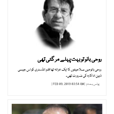
روحی بانو تو بہت پہلے مر گئی تھی
روحی بانو میں صلاحیتوں کا ایک خزانہ تھا فلم انڈسٹری کو اس جیسی
ذہین اداکارہ کی ضرورت تھی۔
یونس ہمدم
| FEB 09, 2019 03:54 AM |