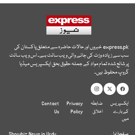
express.pk
خبروں اور حالات حاضرہ سے متعلق پاکستان کی
سب سے زیادہ وزٹ کی جانے والی ویب سائٹ ہے۔ اس ویب سائٹ
پر شائع شدہ تمام مواد کے جملہ حقوق بحق ایکسپریس میڈیا
گروپ محفوظ ہیں۔
ایکسپریس
ضابطہ
Privacy
Contact
کے بارے
اخلاق
Policy
Us
میں
صفحۂ اول
Showbiz News in Urdu