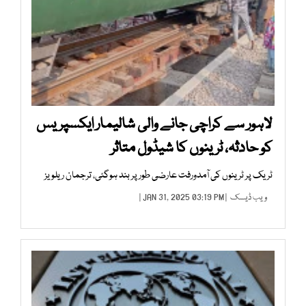
لاہور سے کراچی جانے والی شالیمار ایکسپریس
کو حادثہ، ٹرینوں کا شیڈول متاثر
ٹریک پر ٹرینوں کی آمدورفت عارضی طور پر بند ہوگئی، ترجمان ریلویز
ویب ڈیسک
| JAN 31, 2025 03:19 PM |