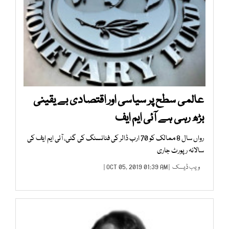
عالمی سطح پر سیاسی اور اقتصادی بے یقینی
بڑھ رہی ہے آئی ایم ایف
رواں سال 8 ممالک کو 70 ارب ڈالر کی فنانسنگ کی گئی، آئی ایم ایف کی
سالانہ رپورٹ جاری
ویب ڈیسک
| OCT 05, 2019 01:39 AM |