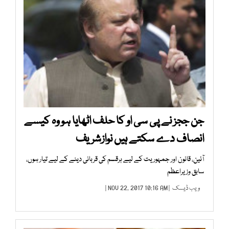
جن ججز نے پی سی او کا حلف اٹھایا ہو وہ کیسے
انصاف دے سکتے ہیں نوازشریف
آئین، قانون اور جمہوریت کے لیے ہرقسم کی قربانی دینے کے لیے تیار ہوں،
سابق وزیراعظم
ویب ڈیسک
| NOV 22, 2017 10:16 AM |