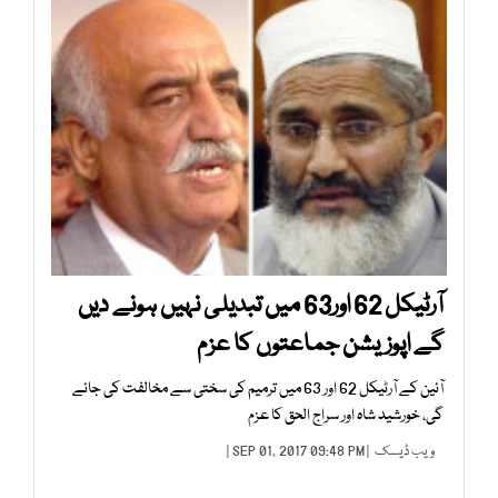
آرٹیکل 62 اور63 میں تبدیلی نہیں ہونے دیں
گے اپوزیشن جماعتوں کا عزم
آئین کے آرٹیکل 62 اور 63 میں ترمیم کی سختی سے مخالفت کی جائے
گی، خورشید شاہ اور سراج الحق کا عزم
ویب ڈیسک
| SEP 01, 2017 09:48 PM |