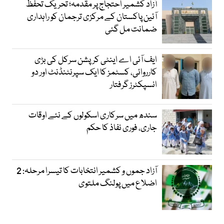
آزاد کشمیر احتجاج پر مقدمہ؛ تحریک تحفظ
آئین پاکستان کے مرکزی ترجمان کو راہداری
ضمانت مل گئی
ایف آئی اے اینٹی کرپشن سرکل کی بڑی
کارروائی، کسٹمز کا ایک سپرنٹنڈنٹ اور دو
انسپکٹرز گرفتار
سندھ میں سرکاری اسکولوں کے نئے اوقات
جاری، فوری نفاذ کا حکم
آزاد جموں و کشمیر انتخابات کا تیسرا مرحلہ: 2
اضلاع میں پولنگ ملتوی