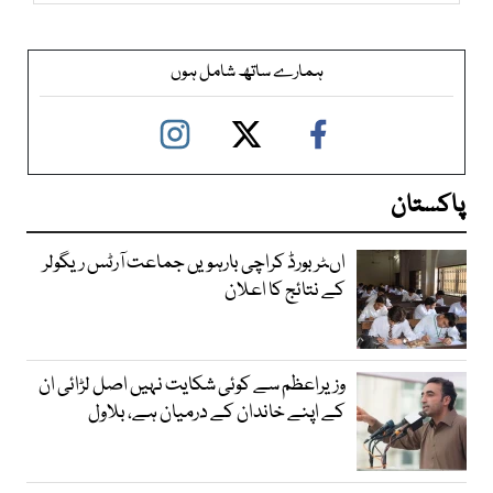
ہمارے ساتھ شامل ہوں
پاکستان
اںٹر بورڈ کراچی بارہویں جماعت آرٹس ریگولر
کے نتائج کا اعلان
وزیراعظم سے کوئی شکایت نہیں اصل لڑائی ان
کے اپنے خاندان کے درمیان ہے، بلاول