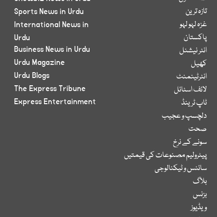
تازہ ترین
Sports News in Urdu
غزہ لہو لہو
International News in
پاکستان
Urdu
Business News in Urdu
انٹر نیشنل
Urdu Magazine
کھیل
Urdu Blogs
انٹرٹینمنٹ
The Express Tribune
لائف اسٹائل
Express Entertainment
ٹاپ ٹرینڈ
دلچسپ و عجیب
صحت
سونے کے نرخ
پیٹرولیم مصنوعات کی قیمتیں
سائنس و ٹیکنالوجی
بلاگ
بزنس
ویڈیوز