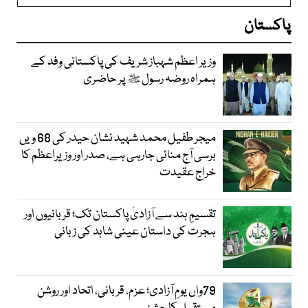
پاکستان
وزیر اعظم شہباز شریف کی پاکستانی وفد کے
ہمراہ روضہ رسول ﷺ پر حاضری
میجر طفیل محمد شہید نشان حیدر کی 68 ویں
برسی آج منائی جارہی ہے، صدر اور وزیراعظم کا
خراج عقیدت
تقسیمِ ہند سے آزادیٔ پاکستان تک؛ قربانیوں اور
ہجرت کی داستان عینی شاہد کی زبانی
79واں یومِ آزادی؛ عزم، قربانی، اتحاد اور روشن