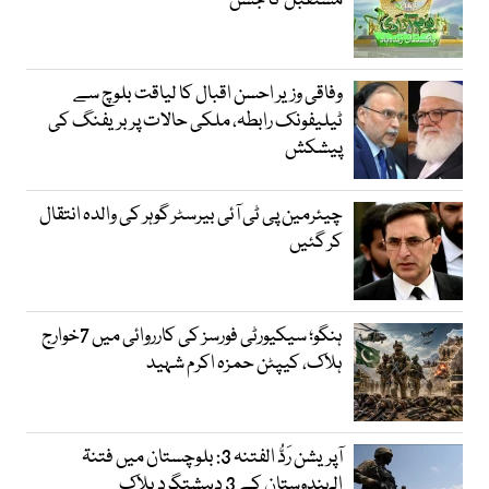
مستقبل کا جشن
وفاقی وزیر احسن اقبال کا لیاقت بلوچ سے
ٹیلیفونک رابطہ، ملکی حالات پر بریفنگ کی
پیشکش
چیئرمین پی ٹی آئی بیرسٹر گوہر کی والدہ انتقال
کر گئیں
ہنگو؛ سیکیورٹی فورسز کی کارروائی میں 7خوارج
ہلاک، کیپٹن حمزہ اکرم شہید
آپریشن رَدُّ الفتنہ 3: بلوچستان میں فتنۃ
الہندوستان کے 3 دہشتگرد ہلاک