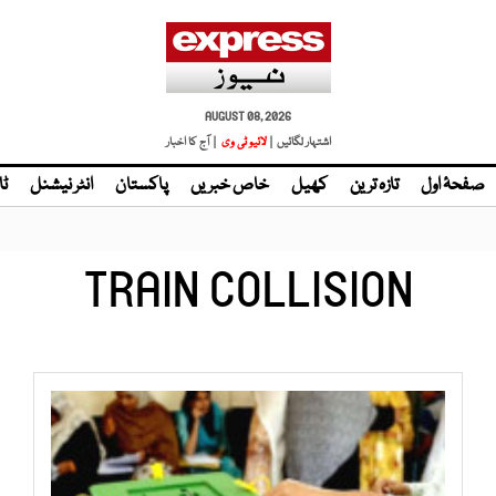
AUGUST 08, 2026
اشتہار لگائیں |
| آج کا اخبار
صفحۂ اول
تازہ ترین
کھیل
خاص خبریں
پاکستان
انٹر نیشنل
ٹا
TRAIN COLLISION