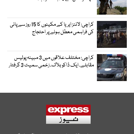
کراچی: لائنز ایریا کے مکینوں کا 15 روز سے پانی
کی فراہمی معطل ہونے پر احتجاج
کراچی: مختلف علاقوں میں 3 مبینہ پولیس
مقابلے، ایک ڈاکو ہلاک، زخمی سمیت 3 گرفتار