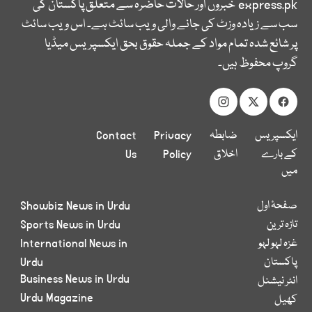
express.pk
خبروں اور حالات حاضرہ سے متعلق پاکستان کی
سب سے زیادہ وزٹ کی جانے والی ویب سائٹ ہے۔ اس ویب سائٹ
پر شائع شدہ تمام مواد کے جملہ حقوق بحق ایکسپریس میڈیا
گروپ محفوظ ہیں۔
ایکسپریس
ضابطہ
Privacy
Contact
کے بارے
اخلاق
Policy
Us
میں
صفحۂ اول
Showbiz News in Urdu
تازہ ترین
Sports News in Urdu
غزہ لہو لہو
International News in
پاکستان
Urdu
Business News in Urdu
انٹر نیشنل
Urdu Magazine
کھیل