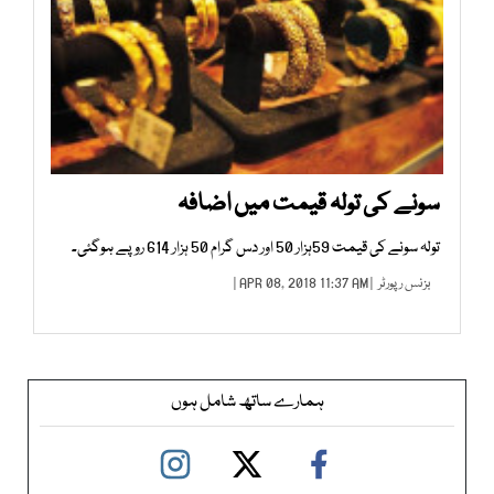
سونے کی تولہ قیمت میں اضافہ
تولہ سونے کی قیمت 59ہزار 50 اور دس گرام 50 ہزار 614 روپے ہوگئی۔
بزنس رپورٹر
| APR 08, 2018 11:37 AM |
ہمارے ساتھ شامل ہوں