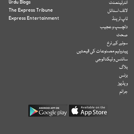
Urdu Blogs
انٹرٹینمنٹ
The Express Tribune
لائف اسٹائل
Express Entertainment
ٹاپ ٹرینڈ
دلچسپ و عجیب
صحت
سونے کے نرخ
پیٹرولیم مصنوعات کی قیمتیں
سائنس و ٹیکنالوجی
بلاگ
بزنس
ویڈیوز
جرائم