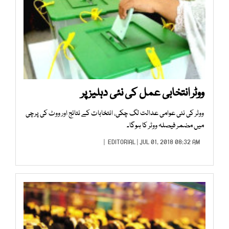
ووٹر انتخابی عمل کی نئی دہلیز پر
ووٹر کی نئی عوامی عدالت لگ چکی، انتخابات کے نتائج اور ووٹ کی پرچی
میں مضمر فیصلہ ووٹر کا ہوگا۔
EDITORIAL
| JUL 01, 2018 08:32 AM |