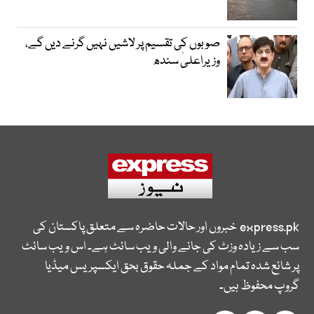
صوبوں کی تقسیم پر لاشیں نہیں گرنے دیں گے،
وزیراعلیٰ سندھ
express.pk
خبروں اور حالات حاضرہ سے متعلق پاکستان کی
سب سے زیادہ وزٹ کی جانے والی ویب سائٹ ہے۔ اس ویب سائٹ
پر شائع شدہ تمام مواد کے جملہ حقوق بحق ایکسپریس میڈیا
گروپ محفوظ ہیں۔