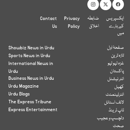
ایکسپریس
ضابطہ
Privacy
Contact
کے بارے
اخلاق
Policy
Us
میں
صفحۂ اول
Showbiz News in Urdu
تازہ ترین
Sports News in Urdu
غزہ لہو لہو
International News in
پاکستان
Urdu
Business News in Urdu
انٹر نیشنل
Urdu Magazine
کھیل
Urdu Blogs
انٹرٹینمنٹ
The Express Tribune
لائف اسٹائل
Express Entertainment
ٹاپ ٹرینڈ
دلچسپ و عجیب
صحت