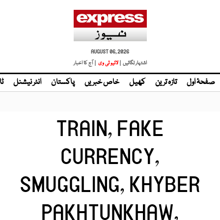
AUGUST 06, 2026
اشتہار لگائیں |
| آج کا اخبار
صفحۂ اول
تازہ ترین
کھیل
خاص خبریں
پاکستان
انٹر نیشنل
ٹا
TRAIN, FAKE
CURRENCY,
SMUGGLING, KHYBER
PAKHTUNKHAW,