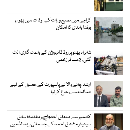
کراچی میں صبح و رات کے اوقات میں پھوار،
بوندا باندی کا امکان
شاہراہ بھٹو پر روڈ ڈائیورژن کے باعث گاڑی الٹ
گئی، 3مسافر زخمی
ارشد چائے والا نے پاسپورٹ کے حصول کے لیے
عدالت سے رجوع کر لیا
کشمیر سے متعلق احتجاج پر مقدمہ؛ سابق
سینیٹر مشتاق احمد کے جسمانی ریمانڈ میں