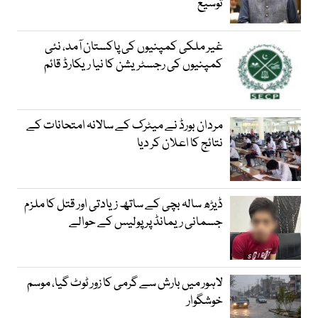
توسیع
غیر ملکی کمپنیوں کی پاکستان آمد، نئی
کمپنیوں کی رجسٹریشن کا نیا ریکارڈ قائم
مردان بورڈ نے میٹرک کے سالانہ امتحانات کے
نتائج کا اعلان کر دیا
ڈیڑھ سالہ بچی کے ساتھ زیادتی اور قتل کا ملزم
جسمانی ریمانڈ پر پولیس کے حوالے
لاہور میں بارش سے گرمی کا زور ٹوٹ گیا، موسم
خوشگوار