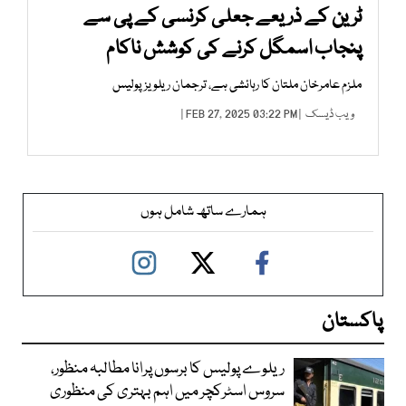
ٹرین کے ذریعے جعلی کرنسی کے پی سے
پنجاب اسمگل کرنے کی کوشش ناکام
ملزم عامرخان ملتان کا رہائشی ہے، ترجمان ریلویز پولیس
ویب ڈیسک
| FEB 27, 2025 03:22 PM |
ہمارے ساتھ شامل ہوں
پاکستان
ریلوے پولیس کا برسوں پرانا مطالبہ منظور،
سروس اسٹرکچر میں اہم بہتری کی منظوری