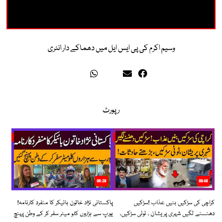
وسیم اکرم کی پی ایس ایل میں دھماکے دار انٹری
رپورٹ
06:28
08:48
کراچی کی سڑکیں بنیں عذاب !سڑکیں
پاکستانی نژاد خاتون بائیکر کا منفرد کارنامہ!
دھنسنے لگیں شہری پریشان ، ٹوٹی سڑکیں،
یورپ سے ہزاروں کلو میٹر سفر کر کے وطن پہنچ