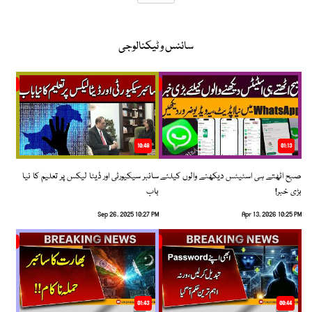
سائنس و ٹیکنالوجی
10:48
01:13
صبح اٹھتے ہی اسٹیٹس دیکھنے والوں کیلئے
سائبر سیکیورٹی اور ڈیٹا لیکس پر تعلیم کا نیا
بڑی خبر!
باب
Sep 26, 2025 10:27 PM
Apr 13, 2026 10:25 PM
01:43
00:44