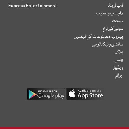
ٹاپ ٹرینڈ
Express Entertainment
دلچسپ و عجیب
صحت
سونے کے نرخ
پیٹرولیم مصنوعات کی قیمتیں
سائنس و ٹیکنالوجی
بلاگ
بزنس
ویڈیوز
جرائم