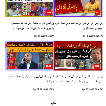
10:33
01:11
پی ایس ایل: پی سی بی نے زمبابوین کھلاڑی پر
پی ایس ایل: راولپنڈی کی ٹیم کو مسلسل
پابندی عائد کردی
پانچویں شکست، ایونٹ سے باہر ہوگئی؟
Apr 11, 2026 01:13 PM
Apr 14, 2026 03:29 PM
06:43
09:02
پی ایس ایل 11: پشاور زلمی نے حیدرآباد کنگز
نسیم شاہ کےلیے پی ایس ایل 11 ڈراؤنا خواب
مین کو سنسنی خیز مقابلے کے بعد شکست
بن گیا
دیدی
Apr 07, 2026 06:25 PM
Apr 09, 2026 01:14 PM
مزید