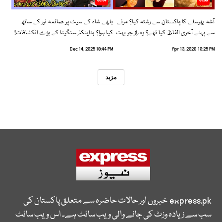
05:34
01:35
آشہ بھوسلے کا پاکستان سے رشتہ کیا؟ مرنے
بلھے شاہ کے سیٹ پر صائمہ نور کے ساتھ
سے پہلے آخری الفاظ کیا تھے؟ وہ راز جو بہت
کیا ہوا؟ ہدایتکار سنگیتا کے بڑے انکشافات!
سے لوگ نہیں جانتے
Dec 14, 2025 10:44 PM
Apr 13, 2026 10:25 PM
مزید
express.pk
خبروں اور حالات حاضرہ سے متعلق پاکستان کی
سب سے زیادہ وزٹ کی جانے والی ویب سائٹ ہے۔ اس ویب سائٹ