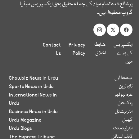
پر شائع شدہ تمام مواد کے جملہ حقوق بحق ایکسپریس میڈیا
گروپ محفوظ ہیں۔
ایکسپریس
ضابطہ
Privacy
Contact
کے بارے
اخلاق
Policy
Us
میں
صفحۂ اول
Showbiz News in Urdu
تازہ ترین
Sports News in Urdu
غزہ لہو لہو
International News in
پاکستان
Urdu
انٹر نیشنل
Business News in Urdu
کھیل
Urdu Magazine
انٹرٹینمنٹ
Urdu Blogs
لائف اسٹائل
The Express Tribune