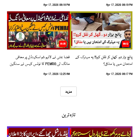
بڑھتے حادثات!
گئیں
Apr 17, 2026 08:18 PM
Apr 17, 2026 08:19 PM
01:35
09:12
پانچ ہزار دو، کھل کر نقل کرو!! یہ میٹرک کے
فضا علی نے لائیو شو اسکینڈل پر معافی
امتحان میں یا مذاق؟
مانگ لی PEMRA کا نوٹس کیس نے سنگین
رخ اختیار کرلیا!
Apr 17, 2026 12:25 AM
Apr 17, 2026 08:17 PM
مزید
تازہ ترین