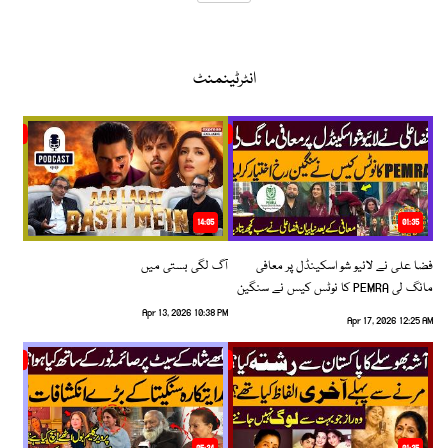
انٹرٹینمنٹ
14:05
01:35
فضا علی نے لائیو شو اسکینڈل پر معافی
آگ لگی بستی میں
مانگ لی PEMRA کا نوٹس کیس نے سنگین
رخ اختیار کرلیا!
Apr 13, 2026 10:38 PM
Apr 17, 2026 12:25 AM