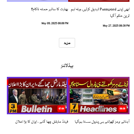
ابھی اپنے Password تبدیل کرلیں، ورنہ اہم
بھارت کا سائبر حملہ ناکام!!
ترین حکم آگیا
May 09, 2025 08:08 PM
May 27, 2025 08:38 PM
مزید
ہیڈلائنز
07:04
08:36
آبنائے ہرمز کھولتے ہی پٹرول سستا ہوگیا
فیلڈ مارشل چھا گئے ، ایران کا بڑا اعلان