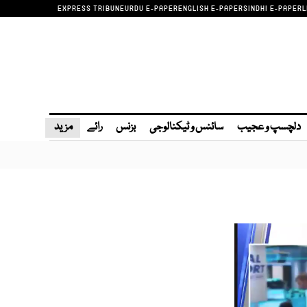
EXPRESS TRIBUNE
URDU E-PAPER
ENGLISH E-PAPER
SINDHI E-PAPER
L
دلچسپ و عجیب
سائنس و ٹیکنالوجی
بزنس
رائے
مزید