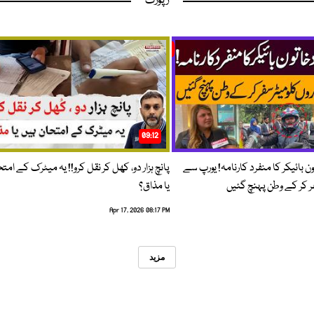
رپورٹ
09:12
ون بائیکر کا منفرد کارنامہ! یورپ سے
پانچ ہزار دو، کھل کر نقل کرو!! یہ میٹرک کے امت
فر کر کے وطن پہنچ گئیں
یا مذاق؟
Apr 17, 2026 08:17 PM
مزید