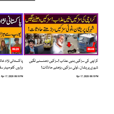
06:28
08:48
کراچی کی سڑکیں بنیں عذاب !سڑکیں دھنسنے لگیں
پاکستانی نژاد خات
شہری پریشان ، ٹوٹی سڑکیں، بڑھتے حادثات!
ہزاروں کلو میٹر س
Apr 17, 2026 08:18 PM
Apr 17, 2026 08:19 PM