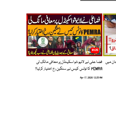
01:35
حان میں
فضا علی نے لائیو شو اسکینڈل پر معافی مانگ لی
PEMRA کا نوٹس کیس نے سنگین رخ اختیار کرلیا!
Apr 17, 2026 12:25 AM