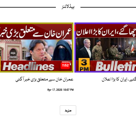
ہیڈلائنز
11:52
 ، ایران کا بڑا اعلان
عمران خان سے متعلق بڑی خبر آگئی
Apr 17, 2026 10:07 PM
مزید