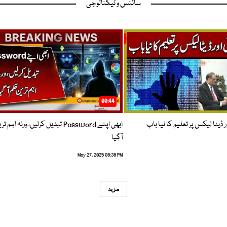
سائنس و ٹیکنالوجی
00:44
 ڈیٹا لیکس پر تعلیم کا نیا باب
ابھی اپنے Password تبدیل کرلیں، ورنہ اہ
آگیا
May 27, 2025 08:38 PM
مزید