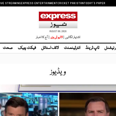
IVE STREAMING
EXPRESS ENTERTAINMENT
CRICKET PAKISTAN
TODAY'S PAPER
AUGUST 08, 2026
اشتہار لگائیں |
لائیو ٹی وی
| آج کا اخبار
ر نیشنل
ٹاپ ٹرینڈ
انٹرٹینمنٹ
لائف اسٹائل
فیکٹ چیک
صحت
ویڈیوز