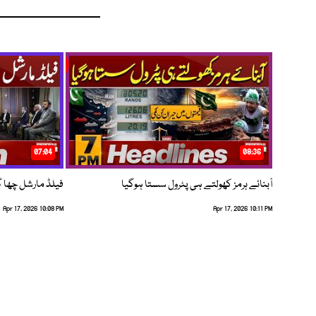
07:04
08:36
آبنائے ہرمز کھولتے ہی پٹرول سستا ہوگیا
فیلڈ مارشل چھا گئے
Apr 17, 2026 10:08 PM
Apr 17, 2026 10:11 PM