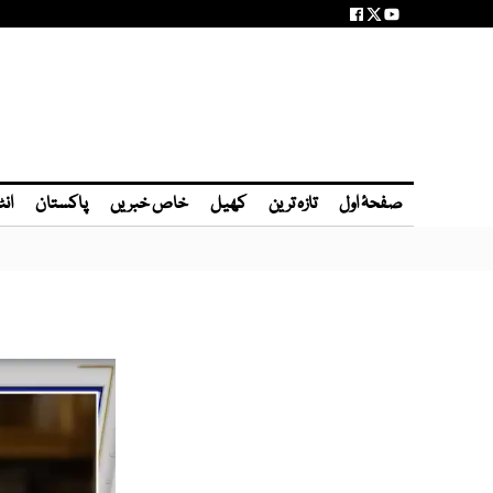
صفحۂ اول
تازہ ترین
کھیل
خاص خبریں
پاکستان
انٹ