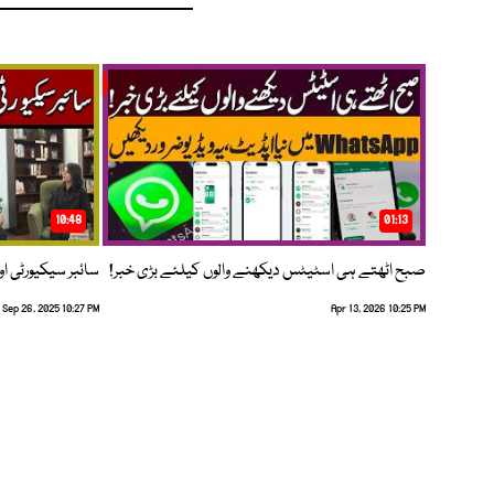
10:48
01:13
صبح اٹھتے ہی اسٹیٹس دیکھنے والوں کیلئے بڑی خبر!
سائبر سیکیورٹی اور
Sep 26, 2025 10:27 PM
Apr 13, 2026 10:25 PM