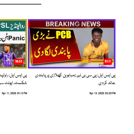
10:33
01:11
پی ایس ایل: پی سی بی نے زمبابوین کھلاڑی پر پابندی
پی ایس ایل: راول
عائد کردی
شکست، ایونٹ سے 
Apr 11, 2026 01:13 PM
Apr 14, 2026 03:29 PM