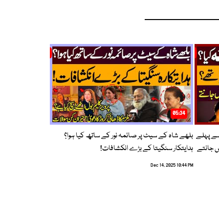
05:34
سے پہلے
بلھے شاہ کے سیٹ پر صائمہ نور کے ساتھ کیا ہوا؟
ں جانتے
ہدایتکار سنگیتا کے بڑے انکشافات!
Dec 14, 2025 10:44 PM