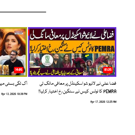
14:05
01:35
فضا علی نے لائیو شو اسکینڈل پر معافی مانگ لی
آگ لگی بستی می
PEMRA کا نوٹس کیس نے سنگین رخ اختیار کرلیا!
Apr 13, 2026 10:38 PM
Apr 17, 2026 12:25 AM