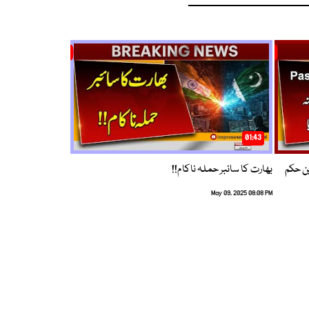
01:43
م ترین حکم
بھارت کا سائبر حملہ ناکام!!
May 09, 2025 08:08 PM