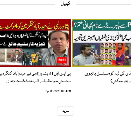
کھیل
09:02
پنڈی کی ٹیم کو مسلسل پانچویں
پی ایس ایل 11: پشاور زلمی نے حیدرآباد کنگز م
باہر ہوگئی؟
سنسنی خیز مقابلے کے بعد شکست دیدی
Apr 09, 2026 01:14 PM
مزید