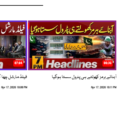
07:04
08:36
آبنائے ہرمز کھولتے ہی پٹرول سستا ہوگیا
فیلڈ مارشل چھا گئے
Apr 17, 2026 10:08 PM
Apr 17, 2026 10:11 PM