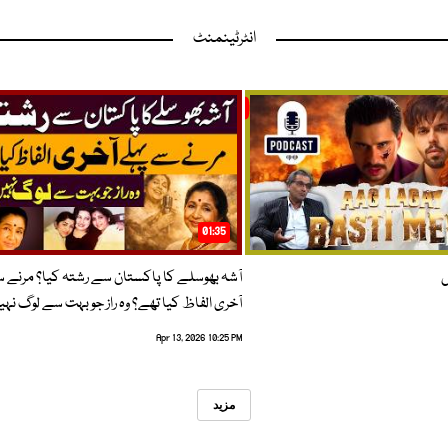
انٹرٹینمنٹ
01:35
ں
آشہ بھوسلے کا پاکستان سے رشتہ کیا؟ مرنے 
آخری الفاظ کیا تھے؟ وہ راز جو بہت سے لوگ نہی
Apr 13, 2026 10:25 PM
مزید