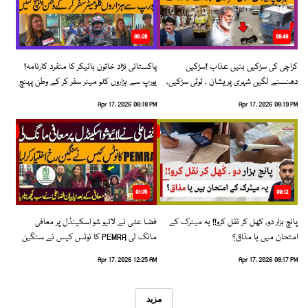
06:28
08:48
کراچی کی سڑکیں بنیں عذاب !سڑکیں
پاکستانی نژاد خاتون بائیکر کا منفرد کارنامہ!
دھنسنے لگیں شہری پریشان ، ٹوٹی سڑکیں،
یورپ سے ہزاروں کلو میٹر سفر کر کے وطن پہنچ
بڑھتے حادثات!
گئیں
Apr 17, 2026 08:18 PM
Apr 17, 2026 08:19 PM
01:35
09:12
پانچ ہزار دو، کھل کر نقل کرو!! یہ میٹرک کے
فضا علی نے لائیو شو اسکینڈل پر معافی
امتحان میں یا مذاق؟
مانگ لی PEMRA کا نوٹس کیس نے سنگین
رخ اختیار کرلیا!
Apr 17, 2026 12:25 AM
Apr 17, 2026 08:17 PM
مزید