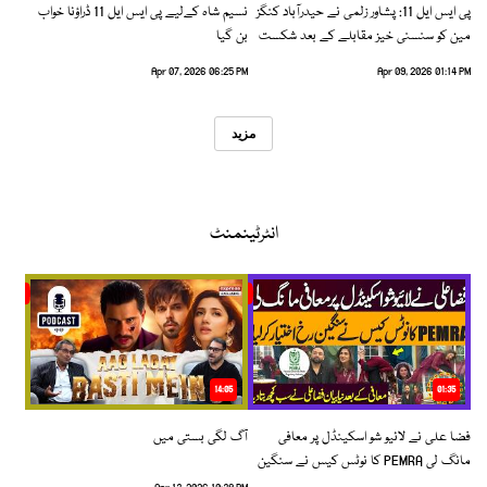
پی ایس ایل 11: پشاور زلمی نے حیدرآباد کنگز
نسیم شاہ کےلیے پی ایس ایل 11 ڈراؤنا خواب
مین کو سنسنی خیز مقابلے کے بعد شکست
بن گیا
دیدی
Apr 07, 2026 06:25 PM
Apr 09, 2026 01:14 PM
مزید
انٹرٹینمنٹ
14:05
01:35
فضا علی نے لائیو شو اسکینڈل پر معافی
آگ لگی بستی میں
مانگ لی PEMRA کا نوٹس کیس نے سنگین
رخ اختیار کرلیا!