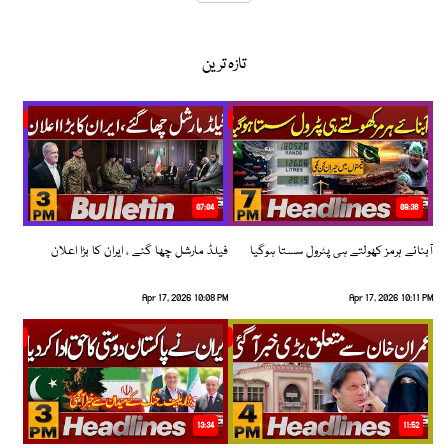
تازہ ترین
07:04
08:36
آبنائے ہرمز کھولتے ہی پٹرول سستا ہوگیا
فیلڈ مارشل چھا گئے ، ایران کا بڑا اعلان
Apr 17, 2026 10:08 PM
Apr 17, 2026 10:11 PM
13:34
11:52