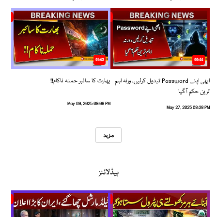
01:43
00:44
ابھی اپنے Password تبدیل کرلیں، ورنہ اہم
بھارت کا سائبر حملہ ناکام!!
ترین حکم آگیا
May 09, 2025 08:08 PM
May 27, 2025 08:38 PM
مزید
ہیڈلائنز