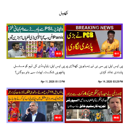
کھیل
10:33
01:11
پی ایس ایل: پی سی بی نے زمبابوین کھلاڑی پر
پی ایس ایل: راولپنڈی کی ٹیم کو مسلسل
پابندی عائد کردی
پانچویں شکست، ایونٹ سے باہر ہوگئی؟
Apr 11, 2026 01:13 PM
Apr 14, 2026 03:29 PM
06:43
09:02