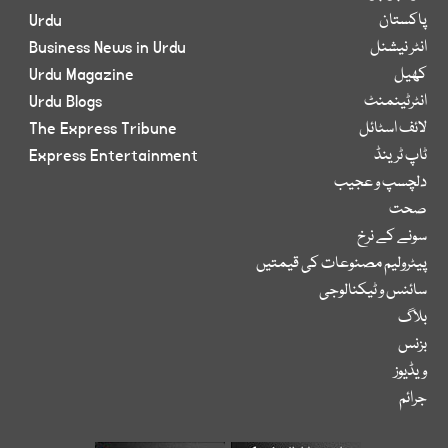
پاکستان
Urdu
انٹر نیشنل
Business News in Urdu
کھیل
Urdu Magazine
انٹرٹینمنٹ
Urdu Blogs
لائف اسٹائل
The Express Tribune
ٹاپ ٹرینڈ
Express Entertainment
دلچسپ و عجیب
صحت
سونے کے نرخ
پیٹرولیم مصنوعات کی قیمتیں
سائنس و ٹیکنالوجی
بلاگ
بزنس
ویڈیوز
جرائم