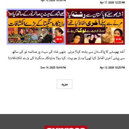
Apr 13, 2026 10:38 PM
Apr 17, 2026 12:25 AM
05:34
01:35
آشہ بھوسلے کا پاکستان سے رشتہ کیا؟ مرنے
بلھے شاہ کے سیٹ پر صائمہ نور کے ساتھ
سے پہلے آخری الفاظ کیا تھے؟ وہ راز جو بہت
کیا ہوا؟ ہدایتکار سنگیتا کے بڑے انکشافات!
سے لوگ نہیں جانتے
Dec 14, 2025 10:44 PM
Apr 13, 2026 10:25 PM
مزید