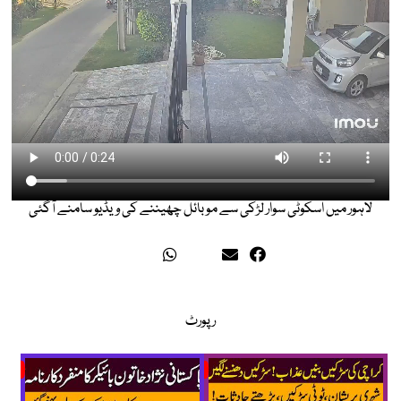
لاہور میں اسکوٹی سوار لڑکی سے موبائل چھیننے کی ویڈیو سامنے آگئی
رپورٹ