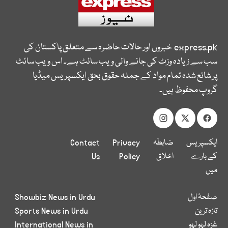
express.pk
خبروں اور حالات حاضرہ سے متعلق پاکستان کی
سب سے زیادہ وزٹ کی جانے والی ویب سائٹ ہے۔ اس ویب سائٹ
پر شائع شدہ تمام مواد کے جملہ حقوق بحق ایکسپریس میڈیا
گروپ محفوظ ہیں۔
ایکسپریس
ضابطہ
Privacy
Contact
کے بارے
اخلاق
Policy
Us
میں
صفحۂ اول
Showbiz News in Urdu
تازہ ترین
Sports News in Urdu
غزہ لہو لہو
International News in