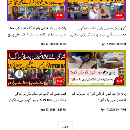
06:28
08:48
کراچی کی سڑکیں بنیں عذاب !سڑکیں
پاکستانی نژاد خاتون بائیکر کا منفرد کارنامہ!
دھنسنے لگیں شہری پریشان ، ٹوٹی سڑکیں،
یورپ سے ہزاروں کلو میٹر سفر کر کے وطن پہنچ
بڑھتے حادثات!
گئیں
Apr 17, 2026 08:18 PM
Apr 17, 2026 08:19 PM
01:35
09:12
پانچ ہزار دو، کھل کر نقل کرو!! یہ میٹرک کے
فضا علی نے لائیو شو اسکینڈل پر معافی
امتحان میں یا مذاق؟
مانگ لی PEMRA کا نوٹس کیس نے سنگین
رخ اختیار کرلیا!
Apr 17, 2026 12:25 AM
Apr 17, 2026 08:17 PM
مزید