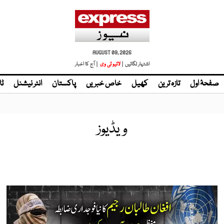
AUGUST 09, 2026
اشتہار لگائیں |
لائیو ٹی وی
| آج کا اخبار
صفحۂ اول
تازہ ترین
کھیل
خاص خبریں
پاکستان
انٹر نیشنل
ٹا
ویڈیوز