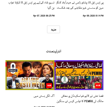
پی ایس ایل 11: پشاور زلمی نے حیدرآباد کنگز
نسیم شاہ کےلیے پی ایس ایل 11 ڈراؤنا خواب
مین کو سنسنی خیز مقابلے کے بعد شکست
بن گیا
دیدی
Apr 07, 2026 06:25 PM
Apr 09, 2026 01:14 PM
مزید
انٹرٹینمنٹ
14:05
01:35
فضا علی نے لائیو شو اسکینڈل پر معافی
آگ لگی بستی میں
مانگ لی PEMRA کا نوٹس کیس نے سنگین
رخ اختیار کرلیا!