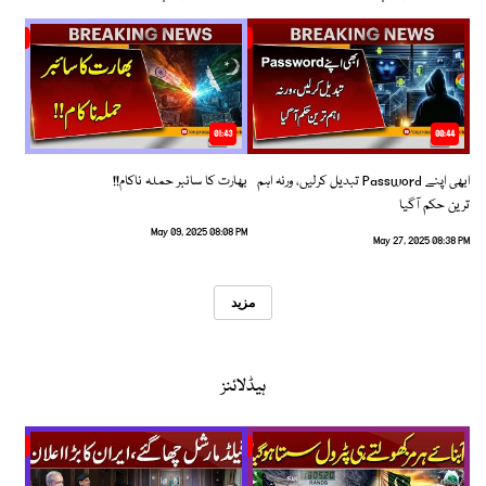
01:43
00:44
ابھی اپنے Password تبدیل کرلیں، ورنہ اہم
بھارت کا سائبر حملہ ناکام!!
ترین حکم آگیا
May 09, 2025 08:08 PM
May 27, 2025 08:38 PM
مزید
ہیڈلائنز