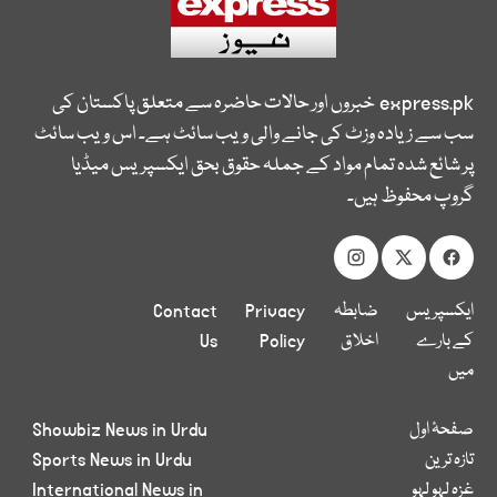
express.pk
خبروں اور حالات حاضرہ سے متعلق پاکستان کی
سب سے زیادہ وزٹ کی جانے والی ویب سائٹ ہے۔ اس ویب سائٹ
پر شائع شدہ تمام مواد کے جملہ حقوق بحق ایکسپریس میڈیا
گروپ محفوظ ہیں۔
ایکسپریس
ضابطہ
Privacy
Contact
کے بارے
اخلاق
Policy
Us
میں
صفحۂ اول
Showbiz News in Urdu
تازہ ترین
Sports News in Urdu
غزہ لہو لہو
International News in