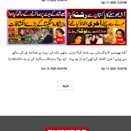
Apr 13, 2026 10:38 PM
Apr 17, 2026 12:25 AM
05:34
01:35
آشہ بھوسلے کا پاکستان سے رشتہ کیا؟ مرنے
بلھے شاہ کے سیٹ پر صائمہ نور کے ساتھ
سے پہلے آخری الفاظ کیا تھے؟ وہ راز جو بہت
کیا ہوا؟ ہدایتکار سنگیتا کے بڑے انکشافات!
سے لوگ نہیں جانتے
Dec 14, 2025 10:44 PM
Apr 13, 2026 10:25 PM
مزید