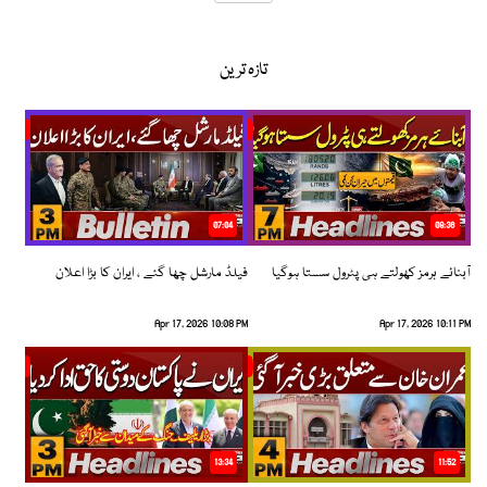
تازہ ترین
07:04
08:36
آبنائے ہرمز کھولتے ہی پٹرول سستا ہوگیا
فیلڈ مارشل چھا گئے ، ایران کا بڑا اعلان
Apr 17, 2026 10:08 PM
Apr 17, 2026 10:11 PM
13:34
11:52