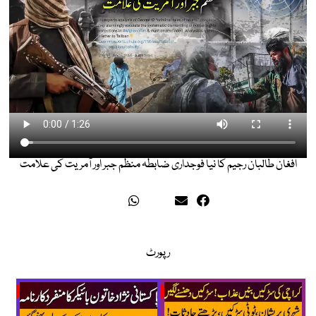
افغان طالبان رجیم کا نیا فوجداری ضابطہ منظم جبر اور آمریت کی علامت
رپورٹ