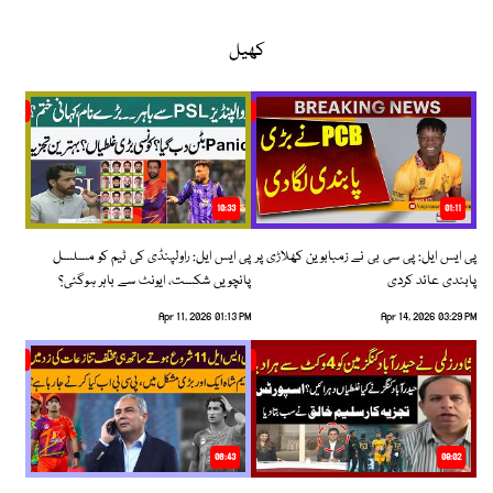
کھیل
10:33
01:11
پی ایس ایل: پی سی بی نے زمبابوین کھلاڑی پر
پی ایس ایل: راولپنڈی کی ٹیم کو مسلسل
پابندی عائد کردی
پانچویں شکست، ایونٹ سے باہر ہوگئی؟
Apr 11, 2026 01:13 PM
Apr 14, 2026 03:29 PM
06:43
09:02