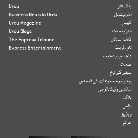
پاکستان
Urdu
انٹر نیشنل
Business News in Urdu
کھیل
Urdu Magazine
انٹرٹینمنٹ
Urdu Blogs
لائف اسٹائل
The Express Tribune
ٹاپ ٹرینڈ
Express Entertainment
دلچسپ و عجیب
صحت
سونے کے نرخ
پیٹرولیم مصنوعات کی قیمتیں
سائنس و ٹیکنالوجی
بلاگ
بزنس
ویڈیوز
جرائم