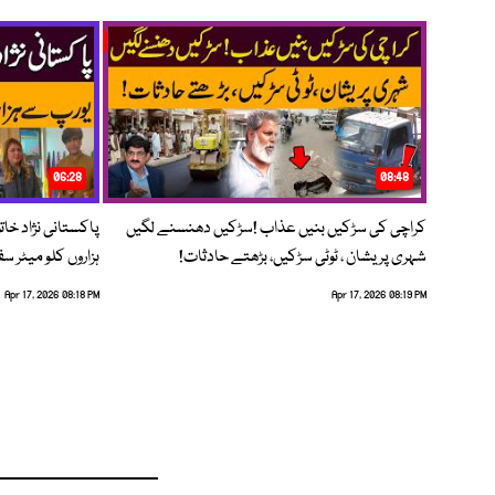
06:28
08:48
کراچی کی سڑکیں بنیں عذاب !سڑکیں دھنسنے لگیں
پاکستانی نژاد خات
شہری پریشان ، ٹوٹی سڑکیں، بڑھتے حادثات!
ہزاروں کلو میٹر س
Apr 17, 2026 08:18 PM
Apr 17, 2026 08:19 PM