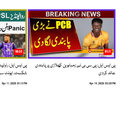
10:33
01:11
پی ایس ایل: پی سی بی نے زمبابوین کھلاڑی پر پابندی
پی ایس ایل: راول
عائد کردی
شکست، ایونٹ سے 
Apr 11, 2026 01:13 PM
Apr 14, 2026 03:29 PM