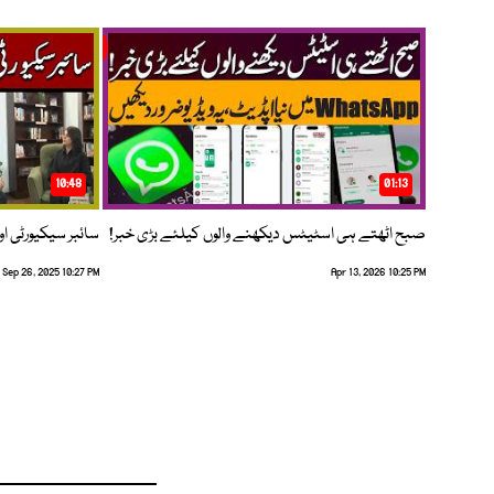
10:48
01:13
صبح اٹھتے ہی اسٹیٹس دیکھنے والوں کیلئے بڑی خبر!
سائبر سیکیورٹی اور
Sep 26, 2025 10:27 PM
Apr 13, 2026 10:25 PM