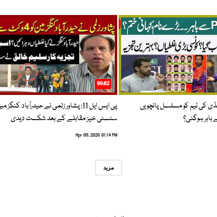
09:02
پنڈی کی ٹیم کو مسلسل پانچویں
پی ایس ایل 11: پشاور زلمی نے حیدرآباد کنگز م
باہر ہوگئی؟
سنسنی خیز مقابلے کے بعد شکست دیدی
Apr 09, 2026 01:14 PM
مزید