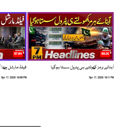
07:04
08:36
آبنائے ہرمز کھولتے ہی پٹرول سستا ہوگیا
فیلڈ مارشل چھا گئے
Apr 17, 2026 10:08 PM
Apr 17, 2026 10:11 PM