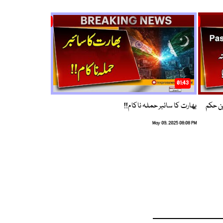
01:43
م ترین حکم
بھارت کا سائبر حملہ ناکام!!
May 09, 2025 08:08 PM