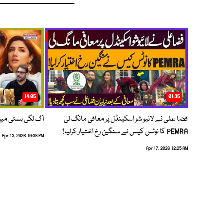
14:05
01:35
فضا علی نے لائیو شو اسکینڈل پر معافی مانگ لی
آگ لگی بستی می
PEMRA کا نوٹس کیس نے سنگین رخ اختیار کرلیا!
Apr 13, 2026 10:38 PM
Apr 17, 2026 12:25 AM