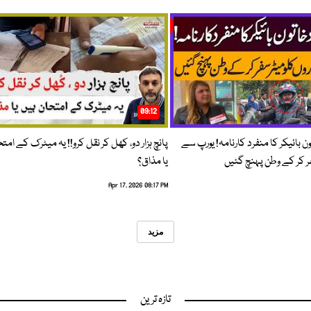
09:12
ون بائیکر کا منفرد کارنامہ! یورپ سے
پانچ ہزار دو، کھل کر نقل کرو!! یہ میٹرک کے امت
فر کر کے وطن پہنچ گئیں
یا مذاق؟
Apr 17, 2026 08:17 PM
مزید
تازہ ترین