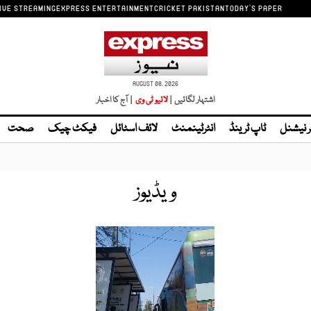
IVE STREAMING
EXPRESS ENTERTAINMENT
CRICKET PAKISTAN
TODAY'S PAPER
AUGUST 08, 2026
اشتہار لگائیں |
لائیو ٹی وی
| آج کا اخبار
ر نیشنل
ٹاپ ٹرینڈ
انٹرٹینمنٹ
لائف اسٹائل
فیکٹ چیک
صحت
ویڈیوز