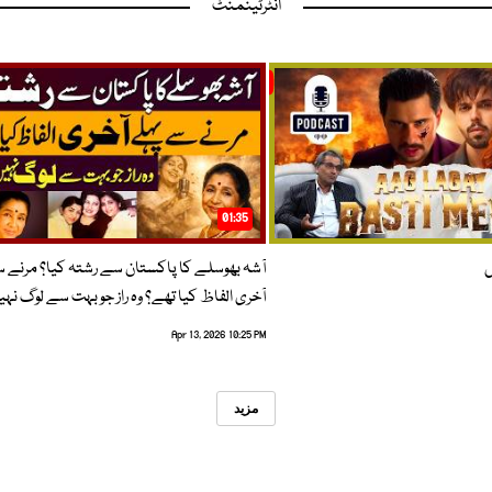
انٹرٹینمنٹ
01:35
ں
آشہ بھوسلے کا پاکستان سے رشتہ کیا؟ مرنے 
آخری الفاظ کیا تھے؟ وہ راز جو بہت سے لوگ نہی
Apr 13, 2026 10:25 PM
مزید