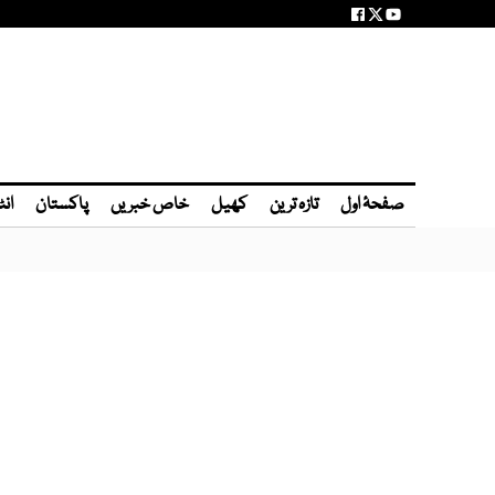
صفحۂ اول
تازہ ترین
کھیل
خاص خبریں
پاکستان
انٹ