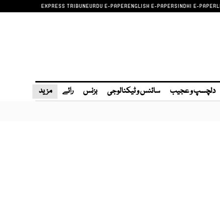
EXPRESS TRIBUNE
URDU E-PAPER
ENGLISH E-PAPER
SINDHI E-PAPER
L
دلچسپ و عجیب
سائنس و ٹیکنالوجی
بزنس
رائے
مزید