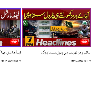
07:04
08:36
آبنائے ہرمز کھولتے ہی پٹرول سستا ہوگیا
فیلڈ مارشل چھا گئے
Apr 17, 2026 10:08 PM
Apr 17, 2026 10:11 PM