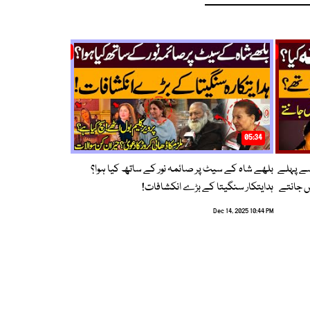
05:34
سے پہلے
بلھے شاہ کے سیٹ پر صائمہ نور کے ساتھ کیا ہوا؟
ں جانتے
ہدایتکار سنگیتا کے بڑے انکشافات!
Dec 14, 2025 10:44 PM