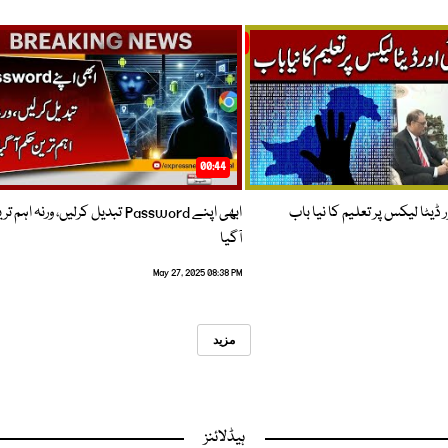
00:44
 ڈیٹا لیکس پر تعلیم کا نیا باب
ابھی اپنے Password تبدیل کرلیں، ورنہ اہ
آگیا
May 27, 2025 08:38 PM
مزید
ہیڈلائنز