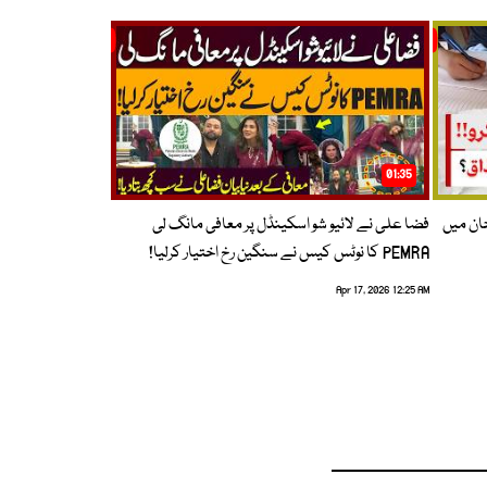
01:35
حان میں
فضا علی نے لائیو شو اسکینڈل پر معافی مانگ لی
PEMRA کا نوٹس کیس نے سنگین رخ اختیار کرلیا!
Apr 17, 2026 12:25 AM