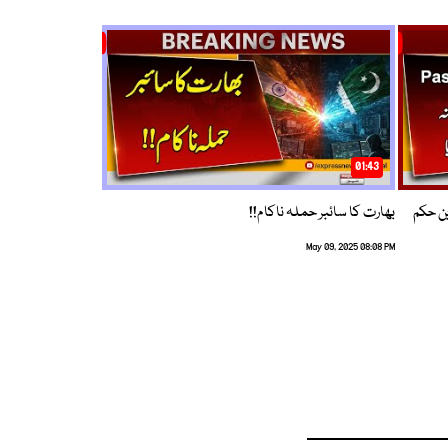
01:43
م ترین حکم
بھارت کا سائبر حملہ ناکام!!
May 09, 2025 08:08 PM