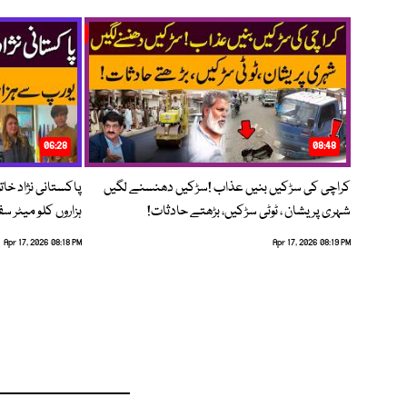
06:28
08:48
کراچی کی سڑکیں بنیں عذاب !سڑکیں دھنسنے لگیں
پاکستانی نژاد خات
شہری پریشان ، ٹوٹی سڑکیں، بڑھتے حادثات!
ہزاروں کلو میٹر س
Apr 17, 2026 08:18 PM
Apr 17, 2026 08:19 PM