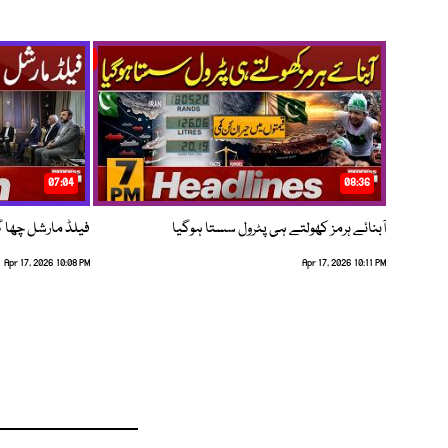
07:04
08:36
آبنائے ہرمز کھولتے ہی پٹرول سستا ہوگیا
فیلڈ مارشل چھا گئے
Apr 17, 2026 10:08 PM
Apr 17, 2026 10:11 PM