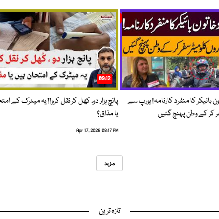
09:12
ون بائیکر کا منفرد کارنامہ! یورپ سے
پانچ ہزار دو، کھل کر نقل کرو!! یہ میٹرک کے امت
فر کر کے وطن پہنچ گئیں
یا مذاق؟
Apr 17, 2026 08:17 PM
مزید
تازہ ترین