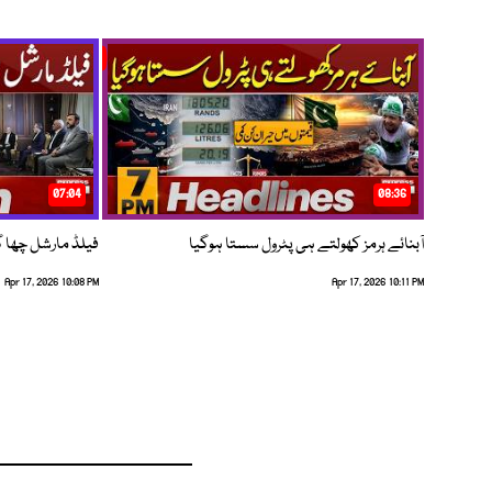
07:04
08:36
آبنائے ہرمز کھولتے ہی پٹرول سستا ہوگیا
فیلڈ مارشل چھا گئے
Apr 17, 2026 10:08 PM
Apr 17, 2026 10:11 PM