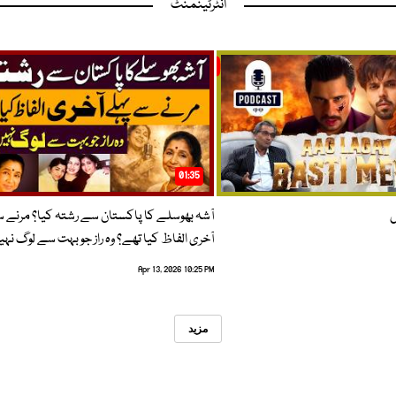
انٹرٹینمنٹ
01:35
ں
آشہ بھوسلے کا پاکستان سے رشتہ کیا؟ مرنے 
آخری الفاظ کیا تھے؟ وہ راز جو بہت سے لوگ نہی
Apr 13, 2026 10:25 PM
مزید