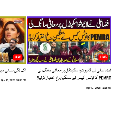
14:05
01:35
فضا علی نے لائیو شو اسکینڈل پر معافی مانگ لی
آگ لگی بستی می
PEMRA کا نوٹس کیس نے سنگین رخ اختیار کرلیا!
Apr 13, 2026 10:38 PM
Apr 17, 2026 12:25 AM