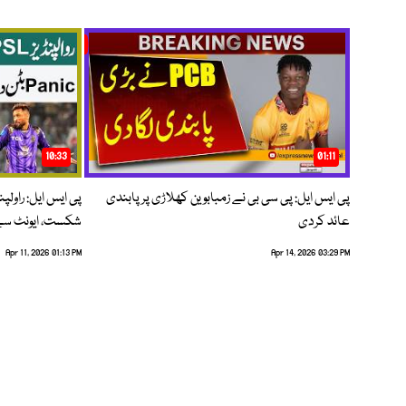
10:33
01:11
پی ایس ایل: پی سی بی نے زمبابوین کھلاڑی پر پابندی
پی ایس ایل: راول
عائد کردی
شکست، ایونٹ سے 
Apr 11, 2026 01:13 PM
Apr 14, 2026 03:29 PM