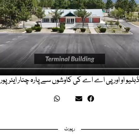
بلیو او اور پی اے اے کی کاوشوں سے پارہ چنار ایئرپور
رپورٹ