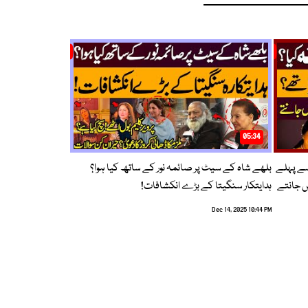
05:34
سے پہلے
بلھے شاہ کے سیٹ پر صائمہ نور کے ساتھ کیا ہوا؟
ں جانتے
ہدایتکار سنگیتا کے بڑے انکشافات!
Dec 14, 2025 10:44 PM