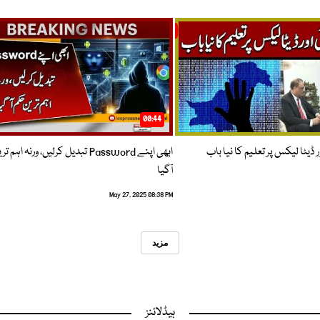
00:44
 ڈیٹا لیکس پر تعلیم کا نیا باب
ابھی اپنے Password تبدیل کرلیں، ورنہ اہ
آگیا
May 27, 2025 08:38 PM
مزید
ہیڈلائنز