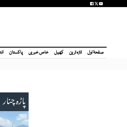
صفحۂ اول
تازہ ترین
کھیل
خاص خبریں
پاکستان
انٹ