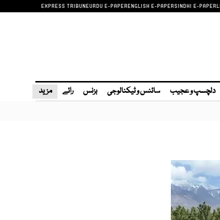
EXPRESS TRIBUNE
URDU E-PAPER
ENGLISH E-PAPER
SINDHI E-PAPER
L
دلچسپ و عجیب
سائنس و ٹیکنالوجی
بزنس
رائے
مزید