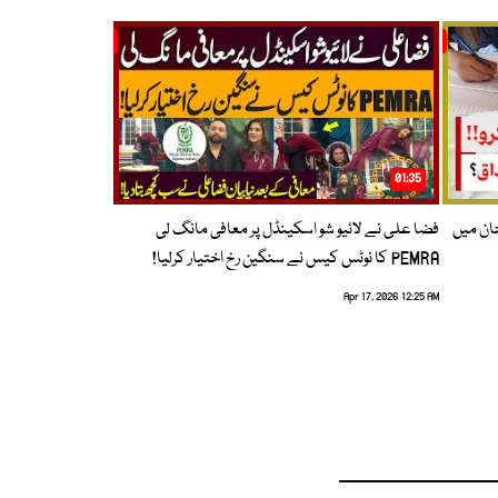
01:35
حان میں
فضا علی نے لائیو شو اسکینڈل پر معافی مانگ لی
PEMRA کا نوٹس کیس نے سنگین رخ اختیار کرلیا!
Apr 17, 2026 12:25 AM