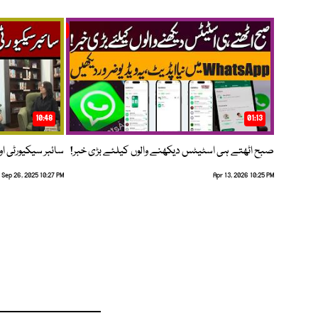
10:48
01:13
صبح اٹھتے ہی اسٹیٹس دیکھنے والوں کیلئے بڑی خبر!
سائبر سیکیورٹی اور
Sep 26, 2025 10:27 PM
Apr 13, 2026 10:25 PM