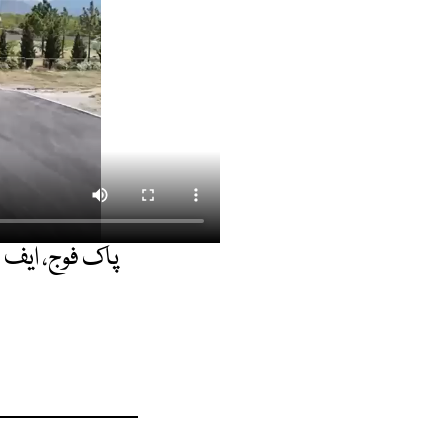
پاک فوج، ایف ڈ