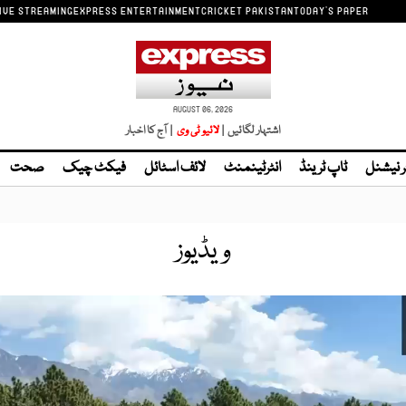
IVE STREAMING
EXPRESS ENTERTAINMENT
CRICKET PAKISTAN
TODAY'S PAPER
AUGUST 06, 2026
اشتہار لگائیں |
| آج کا اخبار
ر نیشنل
ٹاپ ٹرینڈ
انٹرٹینمنٹ
لائف اسٹائل
فیکٹ چیک
صحت
ویڈیوز