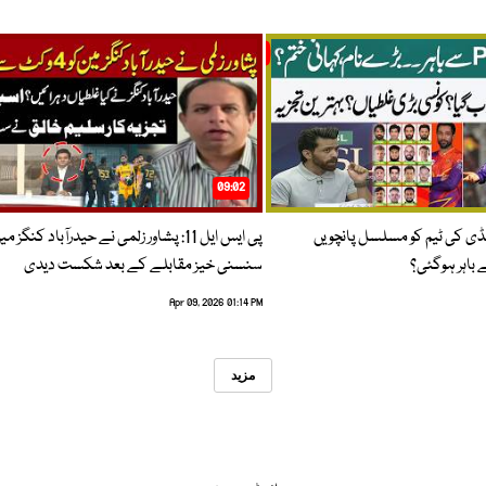
09:02
پنڈی کی ٹیم کو مسلسل پانچویں
پی ایس ایل 11: پشاور زلمی نے حیدرآباد کنگز م
باہر ہوگئی؟
سنسنی خیز مقابلے کے بعد شکست دیدی
Apr 09, 2026 01:14 PM
مزید