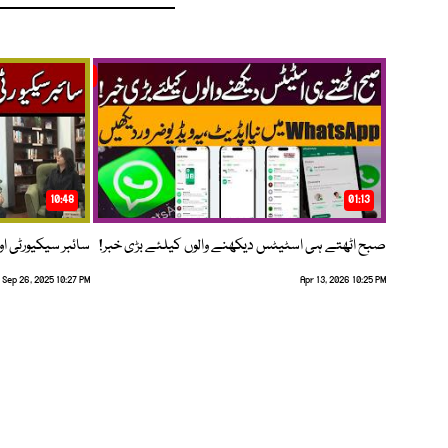
10:48
01:13
صبح اٹھتے ہی اسٹیٹس دیکھنے والوں کیلئے بڑی خبر!
سائبر سیکیورٹی اور
Sep 26, 2025 10:27 PM
Apr 13, 2026 10:25 PM