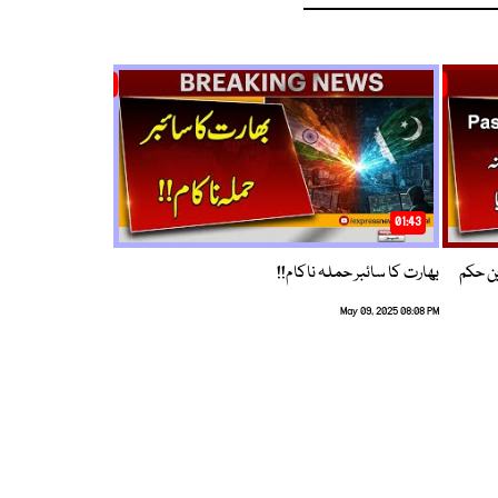
01:43
م ترین حکم
بھارت کا سائبر حملہ ناکام!!
May 09, 2025 08:08 PM