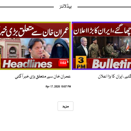
ہیڈلائنز
11:52
 ، ایران کا بڑا اعلان
عمران خان سے متعلق بڑی خبر آگئی
Apr 17, 2026 10:07 PM
مزید