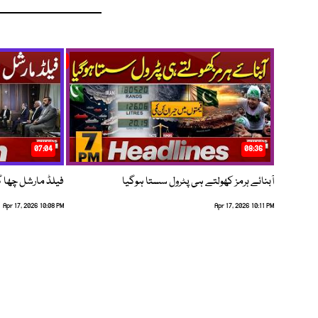
07:04
08:36
آبنائے ہرمز کھولتے ہی پٹرول سستا ہوگیا
فیلڈ مارشل چھا گئے
Apr 17, 2026 10:08 PM
Apr 17, 2026 10:11 PM