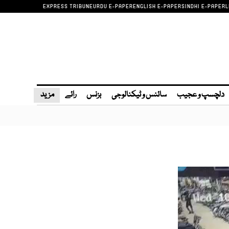
EXPRESS TRIBUNE
URDU E-PAPER
ENGLISH E-PAPER
SINDHI E-PAPER
L
دلچسپ و عجیب
سائنس و ٹیکنالوجی
بزنس
رائے
مزید