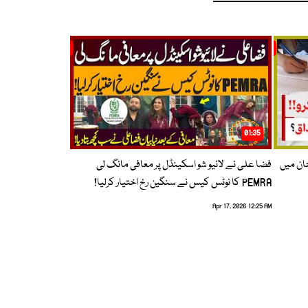
01:35
حان میں
فضا علی نے لائیو شو اسکینڈل پر معافی مانگ لی
PEMRA کا نوٹس کیس نے سنگین رخ اختیار کرلیا!
Apr 17, 2026 12:25 AM