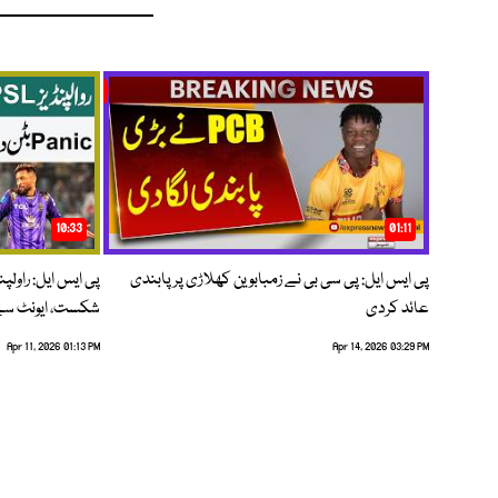
10:33
01:11
پی ایس ایل: پی سی بی نے زمبابوین کھلاڑی پر پابندی
پی ایس ایل: راول
عائد کردی
شکست، ایونٹ سے 
Apr 11, 2026 01:13 PM
Apr 14, 2026 03:29 PM