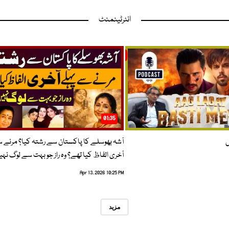
انٹرٹینمنٹ
01:35
ں
آشہ بھوسلے کا پاکستان سے رشتہ کیا؟ مرنے 
آخری الفاظ کیا تھے؟ وہ راز جو بہت سے لوگ نہی
Apr 13, 2026 10:25 PM
مزید