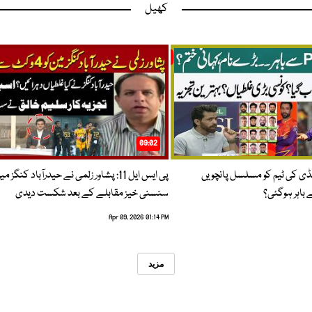
کھیل
09:02
پنڈی کی ٹیم کو مسلسل پانچویں
پی ایس ایل 11: پشاور زلمی نے حیدرآباد کنگز م
باہر ہوگئی؟
سنسنی خیز مقابلے کے بعد شکست دیدی
Apr 09, 2026 01:14 PM
مزید