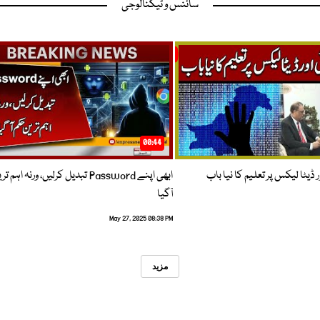
سائنس و ٹیکنالوجی
00:44
 ڈیٹا لیکس پر تعلیم کا نیا باب
ابھی اپنے Password تبدیل کرلیں، ورنہ اہ
آگیا
May 27, 2025 08:38 PM
مزید