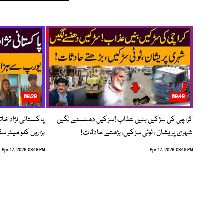
06:28
08:48
کراچی کی سڑکیں بنیں عذاب !سڑکیں دھنسنے لگیں
پاکستانی نژاد خات
شہری پریشان ، ٹوٹی سڑکیں، بڑھتے حادثات!
ہزاروں کلو میٹر س
Apr 17, 2026 08:18 PM
Apr 17, 2026 08:19 PM