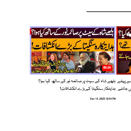
05:34
سے پہلے
بلھے شاہ کے سیٹ پر صائمہ نور کے ساتھ کیا ہوا؟
ں جانتے
ہدایتکار سنگیتا کے بڑے انکشافات!
Dec 14, 2025 10:44 PM