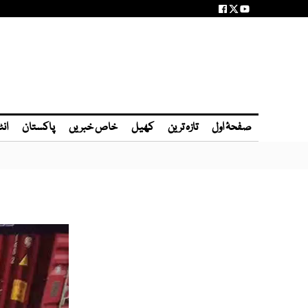
صفحۂ اول
تازہ ترین
کھیل
خاص خبریں
پاکستان
انٹ