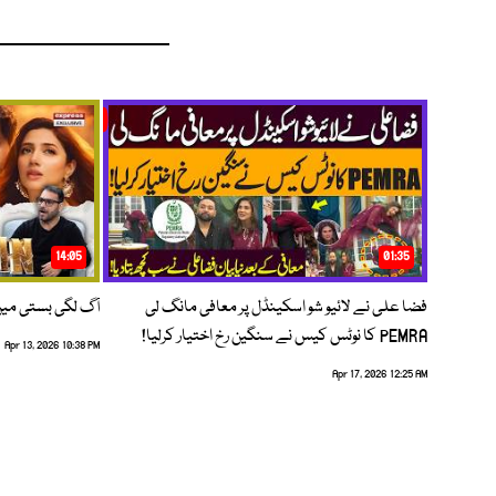
14:05
01:35
فضا علی نے لائیو شو اسکینڈل پر معافی مانگ لی
آگ لگی بستی می
PEMRA کا نوٹس کیس نے سنگین رخ اختیار کرلیا!
Apr 13, 2026 10:38 PM
Apr 17, 2026 12:25 AM