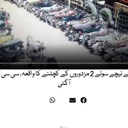
کراچی: ٹریلر کے نیچے سوئے 2 مزدوروں کے کچلنے کا واقعہ،
آگئی