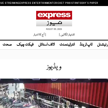
IVE STREAMING
EXPRESS ENTERTAINMENT
CRICKET PAKISTAN
TODAY'S PAPER
AUGUST 09, 2026
اشتہار لگائیں |
لائیو ٹی وی
| آج کا اخبار
ر نیشنل
ٹاپ ٹرینڈ
انٹرٹینمنٹ
لائف اسٹائل
فیکٹ چیک
صحت
ویڈیوز