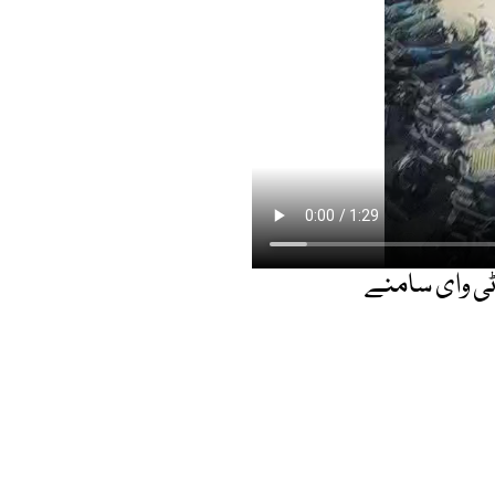
 سی سی ٹی وای سامنے