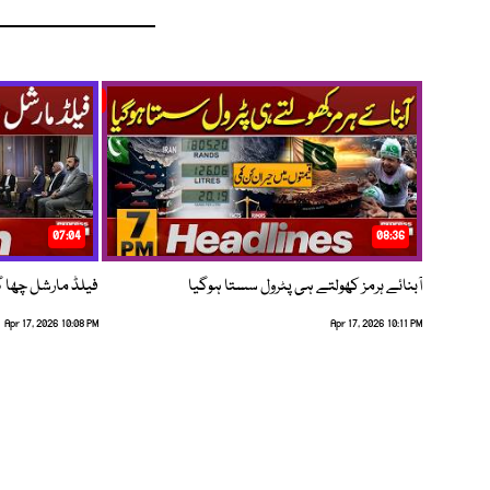
07:04
08:36
آبنائے ہرمز کھولتے ہی پٹرول سستا ہوگیا
فیلڈ مارشل چھا گئے
Apr 17, 2026 10:08 PM
Apr 17, 2026 10:11 PM