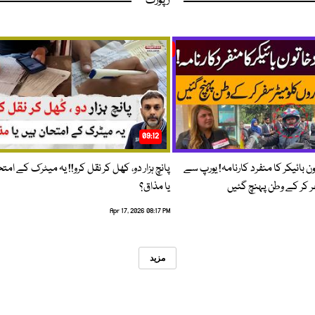
رپورٹ
09:12
ون بائیکر کا منفرد کارنامہ! یورپ سے
پانچ ہزار دو، کھل کر نقل کرو!! یہ میٹرک کے امت
فر کر کے وطن پہنچ گئیں
یا مذاق؟
Apr 17, 2026 08:17 PM
مزید