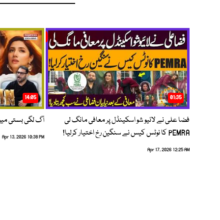
14:05
01:35
فضا علی نے لائیو شو اسکینڈل پر معافی مانگ لی
آگ لگی بستی می
PEMRA کا نوٹس کیس نے سنگین رخ اختیار کرلیا!
Apr 13, 2026 10:38 PM
Apr 17, 2026 12:25 AM