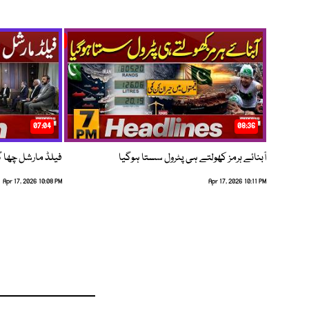
07:04
08:36
آبنائے ہرمز کھولتے ہی پٹرول سستا ہوگیا
فیلڈ مارشل چھا گئے
Apr 17, 2026 10:08 PM
Apr 17, 2026 10:11 PM