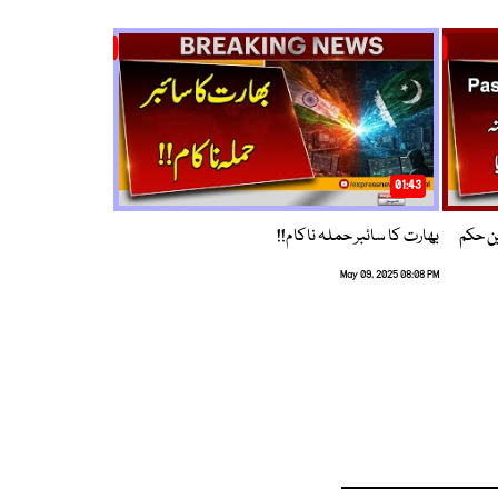
01:43
م ترین حکم
بھارت کا سائبر حملہ ناکام!!
May 09, 2025 08:08 PM