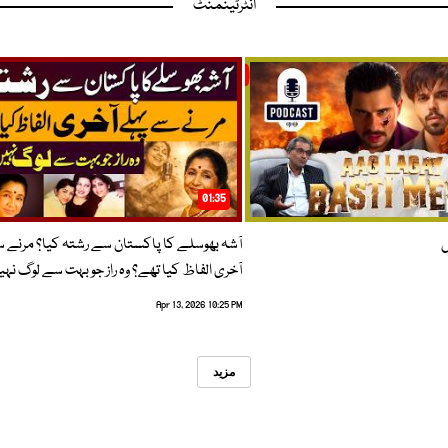
انٹرٹینمنٹ
01:35
ں
آشہ بھوسلے کا پاکستان سے رشتہ کیا؟ مرنے 
آخری الفاظ کیا تھے؟ وہ راز جو بہت سے لوگ نہی
Apr 13, 2026 10:25 PM
مزید