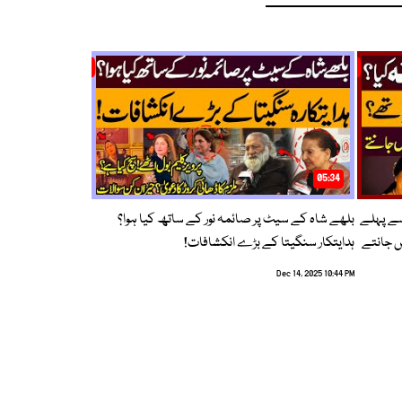
05:34
سے پہلے
بلھے شاہ کے سیٹ پر صائمہ نور کے ساتھ کیا ہوا؟
ں جانتے
ہدایتکار سنگیتا کے بڑے انکشافات!
Dec 14, 2025 10:44 PM