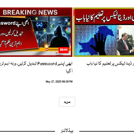
00:44
 ڈیٹا لیکس پر تعلیم کا نیا باب
ابھی اپنے Password تبدیل کرلیں، ورنہ اہ
آگیا
May 27, 2025 08:38 PM
مزید
ہیڈلائنز