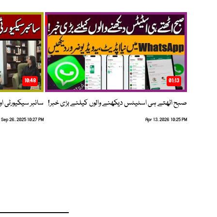
10:48
01:13
صبح اٹھتے ہی اسٹیٹس دیکھنے والوں کیلئے بڑی خبر!
سائبر سیکیورٹی اور
Sep 26, 2025 10:27 PM
Apr 13, 2026 10:25 PM