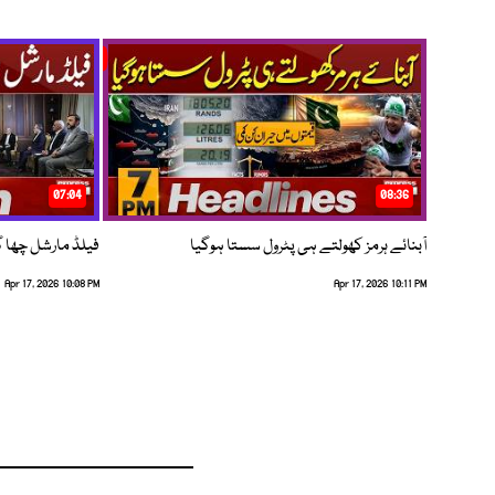
07:04
08:36
آبنائے ہرمز کھولتے ہی پٹرول سستا ہوگیا
فیلڈ مارشل چھا گئے
Apr 17, 2026 10:08 PM
Apr 17, 2026 10:11 PM