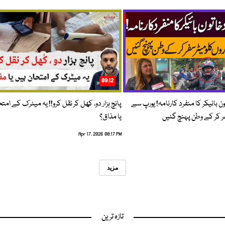
09:12
ون بائیکر کا منفرد کارنامہ! یورپ سے
پانچ ہزار دو، کھل کر نقل کرو!! یہ میٹرک کے امت
فر کر کے وطن پہنچ گئیں
یا مذاق؟
Apr 17, 2026 08:17 PM
مزید
تازہ ترین