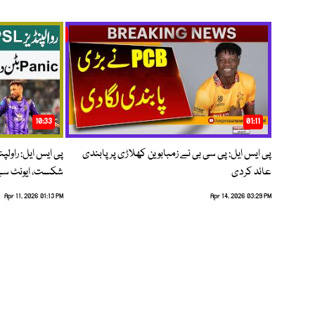
10:33
01:11
پی ایس ایل: پی سی بی نے زمبابوین کھلاڑی پر پابندی
پی ایس ایل: راول
عائد کردی
شکست، ایونٹ سے 
Apr 11, 2026 01:13 PM
Apr 14, 2026 03:29 PM