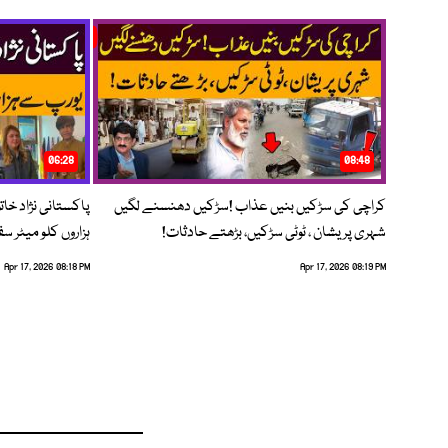
06:28
08:48
کراچی کی سڑکیں بنیں عذاب !سڑکیں دھنسنے لگیں
پاکستانی نژاد خات
شہری پریشان ، ٹوٹی سڑکیں، بڑھتے حادثات!
ہزاروں کلو میٹر س
Apr 17, 2026 08:18 PM
Apr 17, 2026 08:19 PM