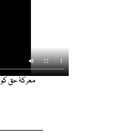
معرکۂ حق کو