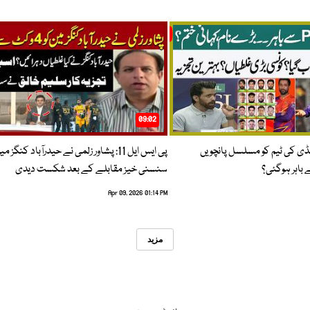
09:02
پنڈی کی ٹیم کو مسلسل پانچویں
پی ایس ایل 11: پشاور زلمی نے حیدرآباد کنگز م
باہر ہوگئی؟
سنسنی خیز مقابلے کے بعد شکست دیدی
Apr 09, 2026 01:14 PM
مزید