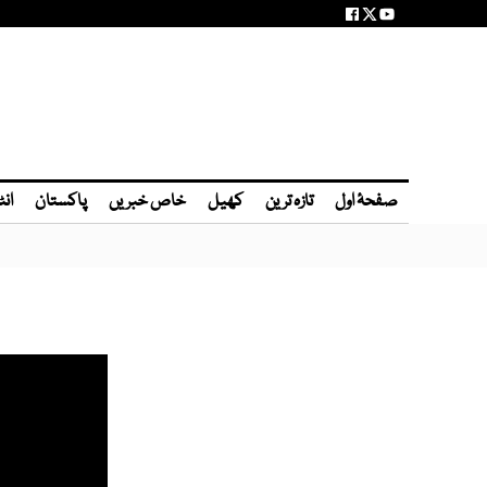
صفحۂ اول
تازہ ترین
کھیل
خاص خبریں
پاکستان
انٹ