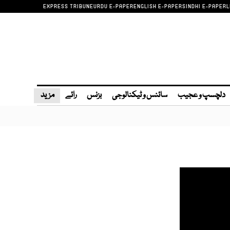
EXPRESS TRIBUNE
URDU E-PAPER
ENGLISH E-PAPER
SINDHI E-PAPER
L
دلچسپ و عجیب
سائنس و ٹیکنالوجی
بزنس
رائے
مزید