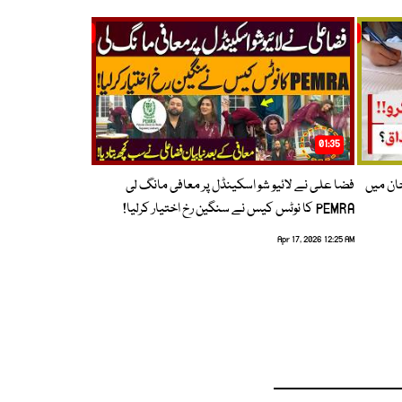
01:35
حان میں
فضا علی نے لائیو شو اسکینڈل پر معافی مانگ لی
PEMRA کا نوٹس کیس نے سنگین رخ اختیار کرلیا!
Apr 17, 2026 12:25 AM