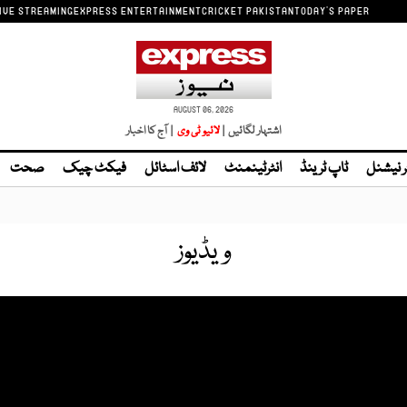
IVE STREAMING
EXPRESS ENTERTAINMENT
CRICKET PAKISTAN
TODAY'S PAPER
AUGUST 06, 2026
اشتہار لگائیں |
لائیو ٹی وی
| آج کا اخبار
ر نیشنل
ٹاپ ٹرینڈ
انٹرٹینمنٹ
لائف اسٹائل
فیکٹ چیک
صحت
ویڈیوز