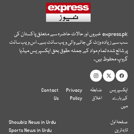
express.pk
خبروں اور حالات حاضرہ سے متعلق پاکستان کی
سب سے زیادہ وزٹ کی جانے والی ویب سائٹ ہے۔ اس ویب سائٹ
پر شائع شدہ تمام مواد کے جملہ حقوق بحق ایکسپریس میڈیا
گروپ محفوظ ہیں۔
ایکسپریس
ضابطہ
Privacy
Contact
کے بارے
اخلاق
Policy
Us
میں
صفحۂ اول
Showbiz News in Urdu
تازہ ترین
Sports News in Urdu