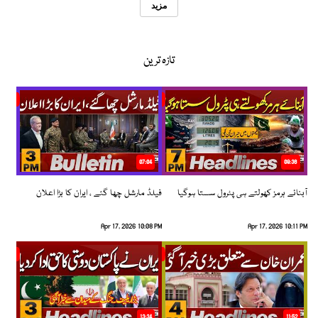
مزید
تازہ ترین
07:04
08:36
آبنائے ہرمز کھولتے ہی پٹرول سستا ہوگیا
فیلڈ مارشل چھا گئے ، ایران کا بڑا اعلان
Apr 17, 2026 10:08 PM
Apr 17, 2026 10:11 PM
13:34
11:52