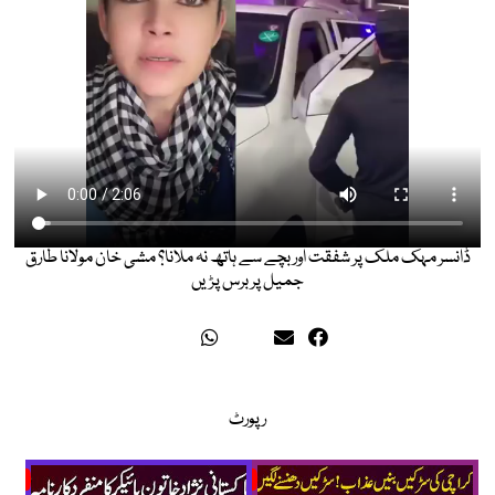
ڈانسر مہک ملک پر شفقت اور بچے سے ہاتھ نہ ملانا؟ مشی خان مولانا طارق
جمیل پر برس پڑیں
رپورٹ