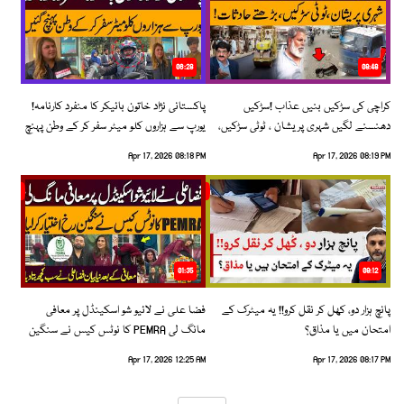
06:28
08:48
کراچی کی سڑکیں بنیں عذاب !سڑکیں
پاکستانی نژاد خاتون بائیکر کا منفرد کارنامہ!
دھنسنے لگیں شہری پریشان ، ٹوٹی سڑکیں،
یورپ سے ہزاروں کلو میٹر سفر کر کے وطن پہنچ
بڑھتے حادثات!
گئیں
Apr 17, 2026 08:18 PM
Apr 17, 2026 08:19 PM
01:35
09:12
پانچ ہزار دو، کھل کر نقل کرو!! یہ میٹرک کے
فضا علی نے لائیو شو اسکینڈل پر معافی
امتحان میں یا مذاق؟
مانگ لی PEMRA کا نوٹس کیس نے سنگین
رخ اختیار کرلیا!
Apr 17, 2026 12:25 AM
Apr 17, 2026 08:17 PM