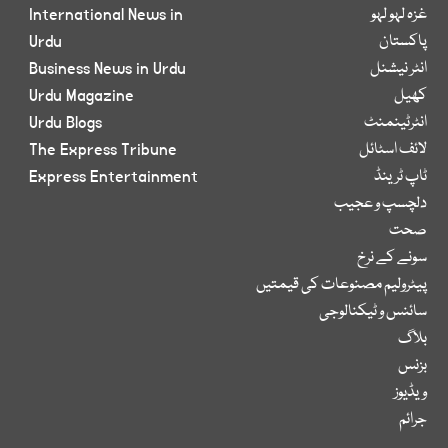
غزہ لہو لہو
International News in
پاکستان
Urdu
انٹر نیشنل
Business News in Urdu
کھیل
Urdu Magazine
انٹرٹینمنٹ
Urdu Blogs
لائف اسٹائل
The Express Tribune
ٹاپ ٹرینڈ
Express Entertainment
دلچسپ و عجیب
صحت
سونے کے نرخ
پیٹرولیم مصنوعات کی قیمتیں
سائنس و ٹیکنالوجی
بلاگ
بزنس
ویڈیوز
جرائم