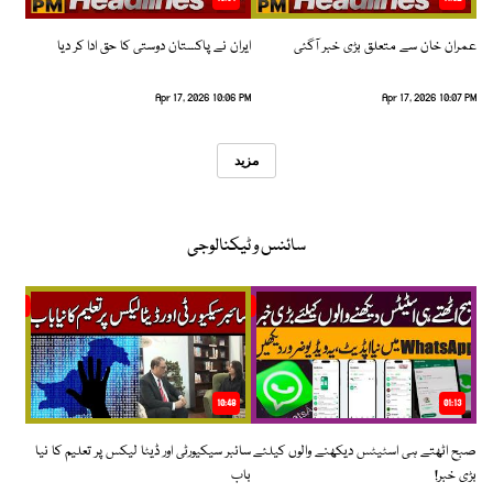
عمران خان سے متعلق بڑی خبر آگئی
ایران نے پاکستان دوستی کا حق ادا کر دیا
Apr 17, 2026 10:06 PM
Apr 17, 2026 10:07 PM
مزید
سائنس و ٹیکنالوجی
10:48
01:13
صبح اٹھتے ہی اسٹیٹس دیکھنے والوں کیلئے
سائبر سیکیورٹی اور ڈیٹا لیکس پر تعلیم کا نیا
بڑی خبر!
باب