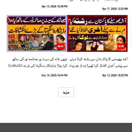
رخ اختیار کرلیا!
Apr 13, 2026 10:38 PM
Apr 17, 2026 12:25 AM
05:34
01:35
آشہ بھوسلے کا پاکستان سے رشتہ کیا؟ مرنے
بلھے شاہ کے سیٹ پر صائمہ نور کے ساتھ
سے پہلے آخری الفاظ کیا تھے؟ وہ راز جو بہت
کیا ہوا؟ ہدایتکار سنگیتا کے بڑے انکشافات!
سے لوگ نہیں جانتے
Dec 14, 2025 10:44 PM
Apr 13, 2026 10:25 PM
مزید