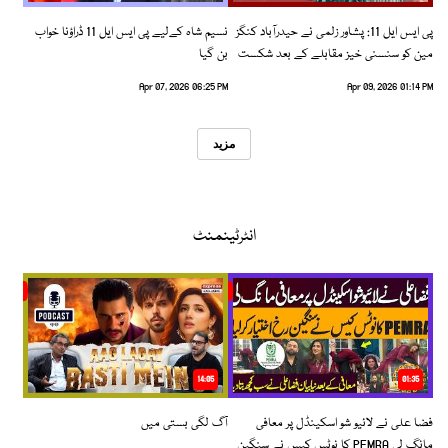
پی ایس ایل 11: پشاور زلمی نے حیدرآباد کنگز
نسیم شاہ کےلیے پی ایس ایل 11 ڈراؤنا خواب
مین کو سنسنی خیز مقابلے کے بعد شکست
بن گیا
دیدی
Apr 07, 2026 06:25 PM
Apr 09, 2026 01:14 PM
مزید
انٹرٹینمنٹ
14:05
01:35
فضا علی نے لائیو شو اسکینڈل پر معافی
آگ لگی بستی میں
مانگ لی PEMRA کا نوٹس کیس نے سنگین