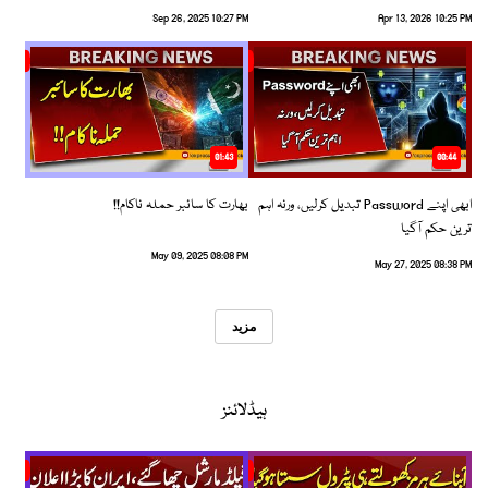
Sep 26, 2025 10:27 PM
Apr 13, 2026 10:25 PM
01:43
00:44
ابھی اپنے Password تبدیل کرلیں، ورنہ اہم
بھارت کا سائبر حملہ ناکام!!
ترین حکم آگیا
May 09, 2025 08:08 PM
May 27, 2025 08:38 PM
مزید
ہیڈلائنز