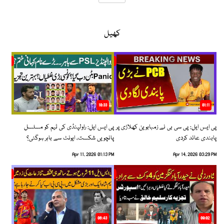
کھیل
10:33
01:11
پی ایس ایل: پی سی بی نے زمبابوین کھلاڑی پر
پی ایس ایل: راولپنڈی کی ٹیم کو مسلسل
پابندی عائد کردی
پانچویں شکست، ایونٹ سے باہر ہوگئی؟
Apr 11, 2026 01:13 PM
Apr 14, 2026 03:29 PM
06:43
09:02