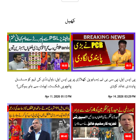
کھیل
10:33
01:11
پی ایس ایل: پی سی بی نے زمبابوین کھلاڑی پر
پی ایس ایل: راولپنڈی کی ٹیم کو مسلسل
پابندی عائد کردی
پانچویں شکست، ایونٹ سے باہر ہوگئی؟
Apr 11, 2026 01:13 PM
Apr 14, 2026 03:29 PM
06:43
09:02