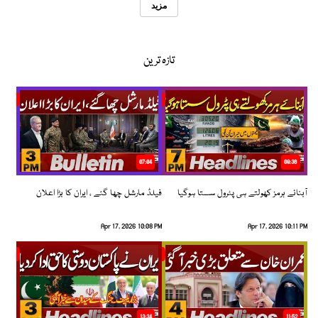
مزید
تازہ ترین
07:04
08:36
آبنائے ہرمز کھولتے ہی پٹرول سستا ہوگیا
فیلڈ مارشل چھا گئے ، ایران کا بڑا اعلان
Apr 17, 2026 10:08 PM
Apr 17, 2026 10:11 PM
13:34
11:52