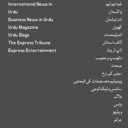
غزہ لہو لہو
International News in
پاکستان
Urdu
انٹر نیشنل
Business News in Urdu
کھیل
Urdu Magazine
انٹرٹینمنٹ
Urdu Blogs
لائف اسٹائل
The Express Tribune
ٹاپ ٹرینڈ
Express Entertainment
دلچسپ و عجیب
صحت
سونے کے نرخ
پیٹرولیم مصنوعات کی قیمتیں
سائنس و ٹیکنالوجی
بلاگ
بزنس
ویڈیوز
جرائم