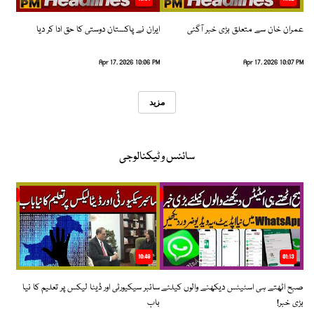
عمران خان سے متعلق بڑی خبر آگئی
ایران نے پاکستان دوستی کا حق ادا کر دیا
Apr 17, 2026 10:06 PM
Apr 17, 2026 10:07 PM
مزید
سائنس و ٹیکنالوجی
10:48
01:13
صبح اٹھتے ہی اسٹیٹس دیکھنے والوں کیلئے
سائبر سیکیورٹی اور ڈیٹا لیکس پر تعلیم کا نیا
بڑی خبر!
باب