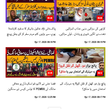
06:28
08:48
کراچی کی سڑکیں بنیں عذاب !سڑکیں
پاکستانی نژاد خاتون بائیکر کا منفرد کارنامہ!
دھنسنے لگیں شہری پریشان ، ٹوٹی سڑکیں،
یورپ سے ہزاروں کلو میٹر سفر کر کے وطن پہنچ
بڑھتے حادثات!
گئیں
Apr 17, 2026 08:18 PM
Apr 17, 2026 08:19 PM
01:35
09:12
پانچ ہزار دو، کھل کر نقل کرو!! یہ میٹرک کے
فضا علی نے لائیو شو اسکینڈل پر معافی
امتحان میں یا مذاق؟
مانگ لی PEMRA کا نوٹس کیس نے سنگین
رخ اختیار کرلیا!
Apr 17, 2026 12:25 AM
Apr 17, 2026 08:17 PM