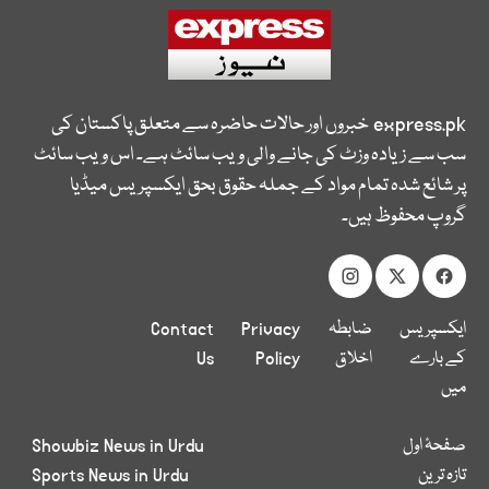
express.pk
خبروں اور حالات حاضرہ سے متعلق پاکستان کی
سب سے زیادہ وزٹ کی جانے والی ویب سائٹ ہے۔ اس ویب سائٹ
پر شائع شدہ تمام مواد کے جملہ حقوق بحق ایکسپریس میڈیا
گروپ محفوظ ہیں۔
ایکسپریس
ضابطہ
Privacy
Contact
کے بارے
اخلاق
Policy
Us
میں
صفحۂ اول
Showbiz News in Urdu
تازہ ترین
Sports News in Urdu