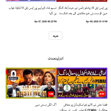
پی ایس ایل 11: پشاور زلمی نے حیدرآباد کنگز
نسیم شاہ کےلیے پی ایس ایل 11 ڈراؤنا خواب
مین کو سنسنی خیز مقابلے کے بعد شکست
بن گیا
دیدی
Apr 07, 2026 06:25 PM
Apr 09, 2026 01:14 PM
مزید
انٹرٹینمنٹ
14:05
01:35
فضا علی نے لائیو شو اسکینڈل پر معافی
آگ لگی بستی میں
مانگ لی PEMRA کا نوٹس کیس نے سنگین