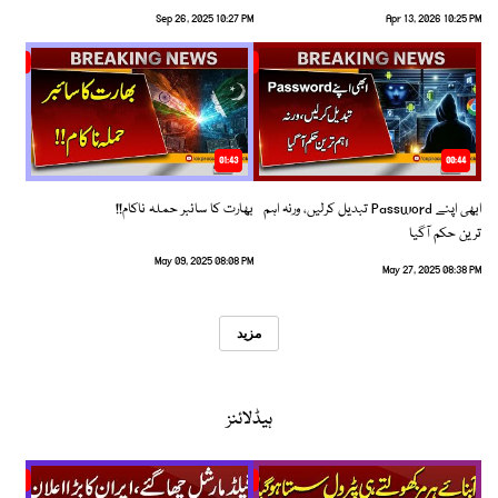
Sep 26, 2025 10:27 PM
Apr 13, 2026 10:25 PM
01:43
00:44
ابھی اپنے Password تبدیل کرلیں، ورنہ اہم
بھارت کا سائبر حملہ ناکام!!
ترین حکم آگیا
May 09, 2025 08:08 PM
May 27, 2025 08:38 PM
مزید
ہیڈلائنز