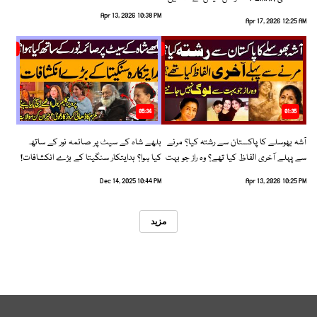
رخ اختیار کرلیا!
Apr 13, 2026 10:38 PM
Apr 17, 2026 12:25 AM
05:34
01:35
آشہ بھوسلے کا پاکستان سے رشتہ کیا؟ مرنے
بلھے شاہ کے سیٹ پر صائمہ نور کے ساتھ
سے پہلے آخری الفاظ کیا تھے؟ وہ راز جو بہت
کیا ہوا؟ ہدایتکار سنگیتا کے بڑے انکشافات!
سے لوگ نہیں جانتے
Dec 14, 2025 10:44 PM
Apr 13, 2026 10:25 PM
مزید