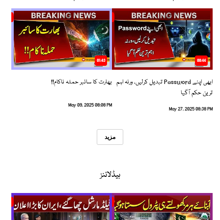
01:43
00:44
ابھی اپنے Password تبدیل کرلیں، ورنہ اہم
بھارت کا سائبر حملہ ناکام!!
ترین حکم آگیا
May 09, 2025 08:08 PM
May 27, 2025 08:38 PM
مزید
ہیڈلائنز