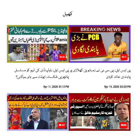
کھیل
10:33
01:11
پی ایس ایل: پی سی بی نے زمبابوین کھلاڑی پر
پی ایس ایل: راولپنڈی کی ٹیم کو مسلسل
پابندی عائد کردی
پانچویں شکست، ایونٹ سے باہر ہوگئی؟
Apr 11, 2026 01:13 PM
Apr 14, 2026 03:29 PM
06:43
09:02