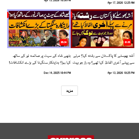
Apr 13, 2026 10:38 PM
Apr 17, 2026 12:25 AM
05:34
01:35
آشہ بھوسلے کا پاکستان سے رشتہ کیا؟ مرنے
بلھے شاہ کے سیٹ پر صائمہ نور کے ساتھ
سے پہلے آخری الفاظ کیا تھے؟ وہ راز جو بہت
کیا ہوا؟ ہدایتکار سنگیتا کے بڑے انکشافات!
سے لوگ نہیں جانتے
Dec 14, 2025 10:44 PM
Apr 13, 2026 10:25 PM
مزید