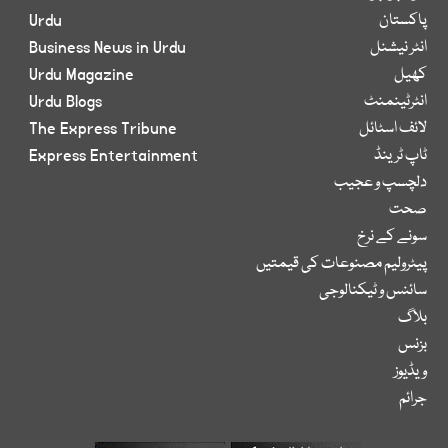
پاکستان
Urdu
انٹر نیشنل
Business News in Urdu
کھیل
Urdu Magazine
انٹرٹینمنٹ
Urdu Blogs
لائف اسٹائل
The Express Tribune
ٹاپ ٹرینڈ
Express Entertainment
دلچسپ و عجیب
صحت
سونے کے نرخ
پیٹرولیم مصنوعات کی قیمتیں
سائنس و ٹیکنالوجی
بلاگ
بزنس
ویڈیوز
جرائم