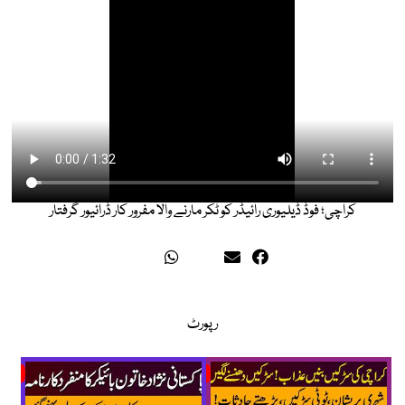
کراچی؛ فوڈ ڈیلیوری رائیڈر کو ٹکر مارنے والا مفرور کار ڈرائیور گرفتار
رپورٹ