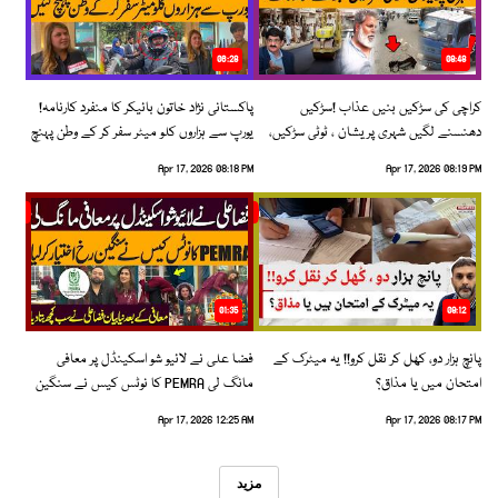
06:28
08:48
کراچی کی سڑکیں بنیں عذاب !سڑکیں
پاکستانی نژاد خاتون بائیکر کا منفرد کارنامہ!
دھنسنے لگیں شہری پریشان ، ٹوٹی سڑکیں،
یورپ سے ہزاروں کلو میٹر سفر کر کے وطن پہنچ
بڑھتے حادثات!
گئیں
Apr 17, 2026 08:18 PM
Apr 17, 2026 08:19 PM
01:35
09:12
پانچ ہزار دو، کھل کر نقل کرو!! یہ میٹرک کے
فضا علی نے لائیو شو اسکینڈل پر معافی
امتحان میں یا مذاق؟
مانگ لی PEMRA کا نوٹس کیس نے سنگین
رخ اختیار کرلیا!
Apr 17, 2026 12:25 AM
Apr 17, 2026 08:17 PM
مزید