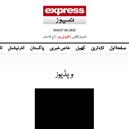
AUGUST 09, 2026
اشتہار لگائیں |
لائیو ٹی وی
| آج کا اخبار
صفحۂ اول
تازہ ترین
کھیل
خاص خبریں
پاکستان
انٹر نیشنل
ٹا
ویڈیوز