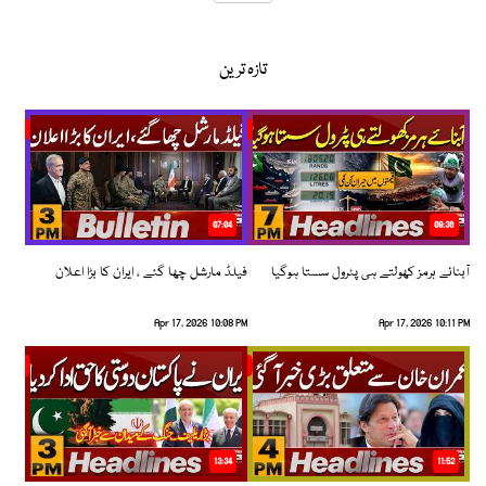
تازہ ترین
07:04
08:36
آبنائے ہرمز کھولتے ہی پٹرول سستا ہوگیا
فیلڈ مارشل چھا گئے ، ایران کا بڑا اعلان
Apr 17, 2026 10:08 PM
Apr 17, 2026 10:11 PM
13:34
11:52