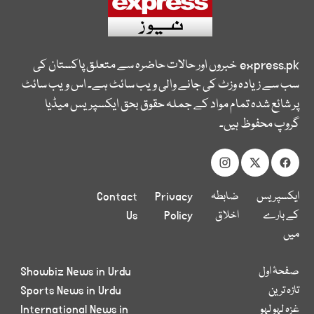
express.pk
خبروں اور حالات حاضرہ سے متعلق پاکستان کی
سب سے زیادہ وزٹ کی جانے والی ویب سائٹ ہے۔ اس ویب سائٹ
پر شائع شدہ تمام مواد کے جملہ حقوق بحق ایکسپریس میڈیا
گروپ محفوظ ہیں۔
ایکسپریس
ضابطہ
Privacy
Contact
کے بارے
اخلاق
Policy
Us
میں
صفحۂ اول
Showbiz News in Urdu
تازہ ترین
Sports News in Urdu
غزہ لہو لہو
International News in