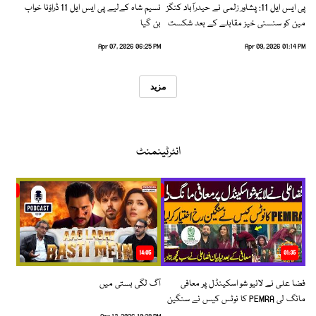
پی ایس ایل 11: پشاور زلمی نے حیدرآباد کنگز
نسیم شاہ کےلیے پی ایس ایل 11 ڈراؤنا خواب
مین کو سنسنی خیز مقابلے کے بعد شکست
بن گیا
دیدی
Apr 07, 2026 06:25 PM
Apr 09, 2026 01:14 PM
مزید
انٹرٹینمنٹ
14:05
01:35
فضا علی نے لائیو شو اسکینڈل پر معافی
آگ لگی بستی میں
مانگ لی PEMRA کا نوٹس کیس نے سنگین
رخ اختیار کرلیا!