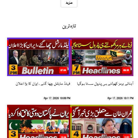
مزید
تازہ ترین
07:04
08:36
آبنائے ہرمز کھولتے ہی پٹرول سستا ہوگیا
فیلڈ مارشل چھا گئے ، ایران کا بڑا اعلان
Apr 17, 2026 10:08 PM
Apr 17, 2026 10:11 PM
13:34
11:52