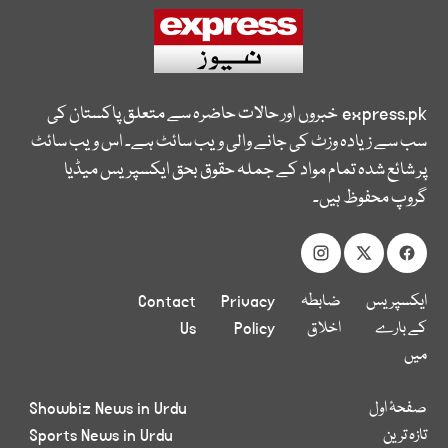
express.pk
خبروں اور حالات حاضرہ سے متعلق پاکستان کی
سب سے زیادہ وزٹ کی جانے والی ویب سائٹ ہے۔ اس ویب سائٹ
پر شائع شدہ تمام مواد کے جملہ حقوق بحق ایکسپریس میڈیا
گروپ محفوظ ہیں۔
ایکسپریس
ضابطہ
Privacy
Contact
کے بارے
اخلاق
Policy
Us
میں
صفحۂ اول
Showbiz News in Urdu
تازہ ترین
Sports News in Urdu