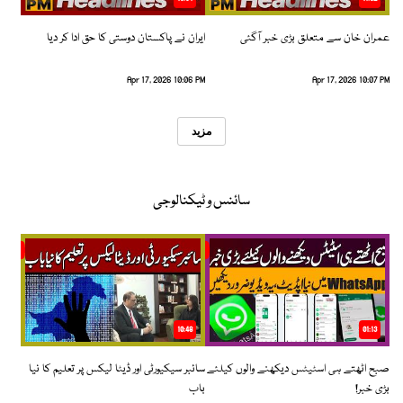
عمران خان سے متعلق بڑی خبر آگئی
ایران نے پاکستان دوستی کا حق ادا کر دیا
Apr 17, 2026 10:06 PM
Apr 17, 2026 10:07 PM
مزید
سائنس و ٹیکنالوجی
10:48
01:13
صبح اٹھتے ہی اسٹیٹس دیکھنے والوں کیلئے
سائبر سیکیورٹی اور ڈیٹا لیکس پر تعلیم کا نیا
بڑی خبر!
باب