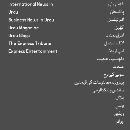
غزہ لہو لہو
International News in
پاکستان
Urdu
انٹر نیشنل
Business News in Urdu
کھیل
Urdu Magazine
انٹرٹینمنٹ
Urdu Blogs
لائف اسٹائل
The Express Tribune
ٹاپ ٹرینڈ
Express Entertainment
دلچسپ و عجیب
صحت
سونے کے نرخ
پیٹرولیم مصنوعات کی قیمتیں
سائنس و ٹیکنالوجی
بلاگ
بزنس
ویڈیوز
جرائم