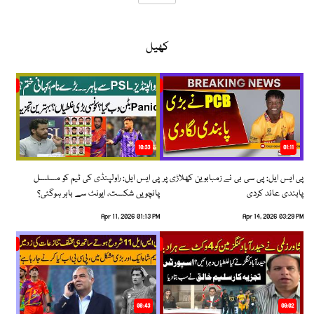
کھیل
10:33
01:11
پی ایس ایل: پی سی بی نے زمبابوین کھلاڑی پر
پی ایس ایل: راولپنڈی کی ٹیم کو مسلسل
پابندی عائد کردی
پانچویں شکست، ایونٹ سے باہر ہوگئی؟
Apr 11, 2026 01:13 PM
Apr 14, 2026 03:29 PM
06:43
09:02