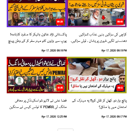
06:28
08:48
کراچی کی سڑکیں بنیں عذاب !سڑکیں
پاکستانی نژاد خاتون بائیکر کا منفرد کارنامہ!
دھنسنے لگیں شہری پریشان ، ٹوٹی سڑکیں،
یورپ سے ہزاروں کلو میٹر سفر کر کے وطن پہنچ
بڑھتے حادثات!
گئیں
Apr 17, 2026 08:18 PM
Apr 17, 2026 08:19 PM
01:35
09:12
پانچ ہزار دو، کھل کر نقل کرو!! یہ میٹرک کے
فضا علی نے لائیو شو اسکینڈل پر معافی
امتحان میں یا مذاق؟
مانگ لی PEMRA کا نوٹس کیس نے سنگین
رخ اختیار کرلیا!
Apr 17, 2026 12:25 AM
Apr 17, 2026 08:17 PM