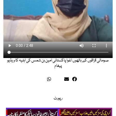
صومالی قزاقوں کے ہاتھوں اغوا پاکستانی امین بن شمس کی اہلیہ کا ویڈیو
پیغام
رپورٹ