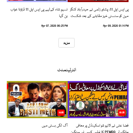
پی ایس ایل 11: پشاور زلمی نے حیدرآباد کنگز
نسیم شاہ کےلیے پی ایس ایل 11 ڈراؤنا خواب
مین کو سنسنی خیز مقابلے کے بعد شکست
بن گیا
دیدی
Apr 07, 2026 06:25 PM
Apr 09, 2026 01:14 PM
مزید
انٹرٹینمنٹ
14:05
01:35
فضا علی نے لائیو شو اسکینڈل پر معافی
آگ لگی بستی میں
مانگ لی PEMRA کا نوٹس کیس نے سنگین