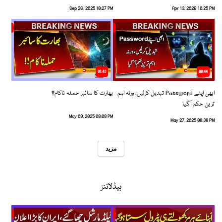
Sep 26, 2025 10:27 PM
Apr 13, 2026 10:25 PM
01:43
00:44
ابھی اپنے Password تبدیل کرلیں، ورنہ اہم
بھارت کا سائبر حملہ ناکام!!
ترین حکم آگیا
May 09, 2025 08:08 PM
May 27, 2025 08:38 PM
مزید
ہیڈلائنز