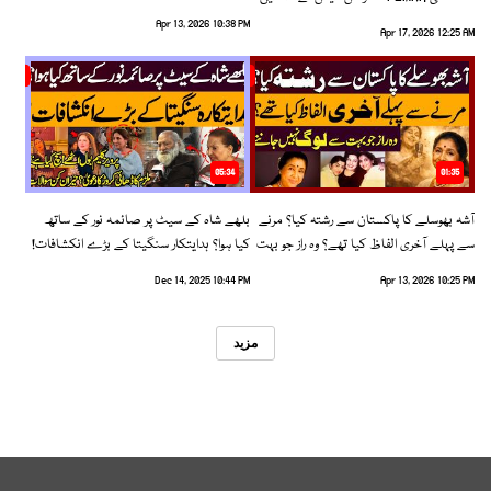
رخ اختیار کرلیا!
Apr 13, 2026 10:38 PM
Apr 17, 2026 12:25 AM
05:34
01:35
آشہ بھوسلے کا پاکستان سے رشتہ کیا؟ مرنے
بلھے شاہ کے سیٹ پر صائمہ نور کے ساتھ
سے پہلے آخری الفاظ کیا تھے؟ وہ راز جو بہت
کیا ہوا؟ ہدایتکار سنگیتا کے بڑے انکشافات!
سے لوگ نہیں جانتے
Dec 14, 2025 10:44 PM
Apr 13, 2026 10:25 PM
مزید