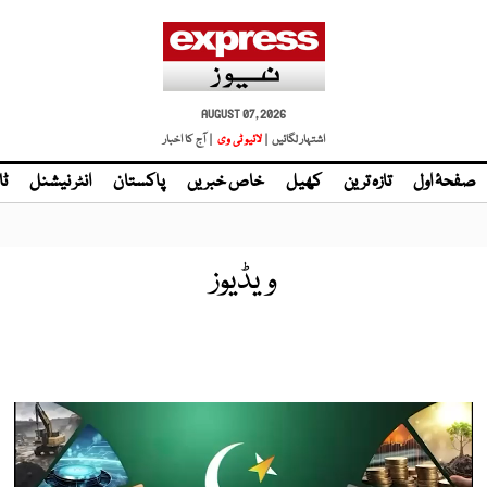
AUGUST 07, 2026
اشتہار لگائیں |
لائیو ٹی وی
| آج کا اخبار
صفحۂ اول
تازہ ترین
کھیل
خاص خبریں
پاکستان
انٹر نیشنل
ٹا
ویڈیوز