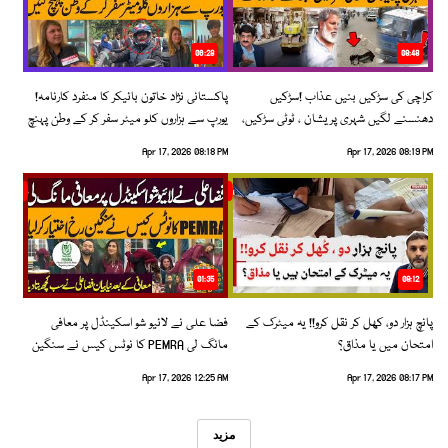
06:28
08:48
کراچی کی سڑکیں بنیں عذاب !سڑکیں
پاکستانی نژاد خاتون بائیکر کا منفرد کارنامہ!
دھنسنے لگیں شہری پریشان ، ٹوٹی سڑکیں،
یورپ سے ہزاروں کلو میٹر سفر کر کے وطن پہنچ
بڑھتے حادثات!
گئیں
Apr 17, 2026 08:18 PM
Apr 17, 2026 08:19 PM
01:35
09:12
پانچ ہزار دو، کھل کر نقل کرو!! یہ میٹرک کے
فضا علی نے لائیو شو اسکینڈل پر معافی
امتحان میں یا مذاق؟
مانگ لی PEMRA کا نوٹس کیس نے سنگین
رخ اختیار کرلیا!
Apr 17, 2026 12:25 AM
Apr 17, 2026 08:17 PM
مزید