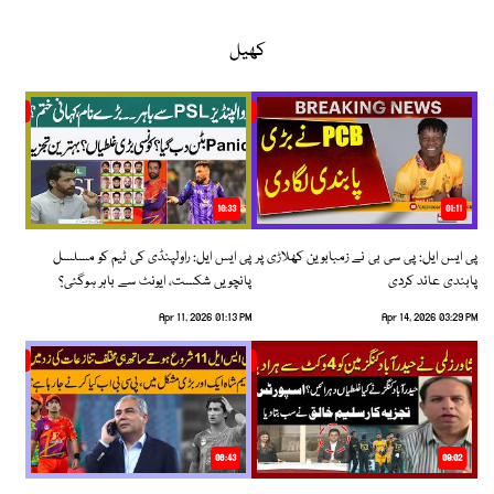
کھیل
10:33
01:11
پی ایس ایل: پی سی بی نے زمبابوین کھلاڑی پر
پی ایس ایل: راولپنڈی کی ٹیم کو مسلسل
پابندی عائد کردی
پانچویں شکست، ایونٹ سے باہر ہوگئی؟
Apr 11, 2026 01:13 PM
Apr 14, 2026 03:29 PM
06:43
09:02