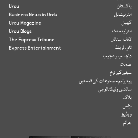
پاکستان
Urdu
انٹر نیشنل
Business News in Urdu
کھیل
Urdu Magazine
انٹرٹینمنٹ
Urdu Blogs
لائف اسٹائل
The Express Tribune
ٹاپ ٹرینڈ
Express Entertainment
دلچسپ و عجیب
صحت
سونے کے نرخ
پیٹرولیم مصنوعات کی قیمتیں
سائنس و ٹیکنالوجی
بلاگ
بزنس
ویڈیوز
جرائم