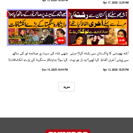
Apr 13, 2026 10:38 PM
Apr 17, 2026 12:25 AM
05:34
01:35
آشہ بھوسلے کا پاکستان سے رشتہ کیا؟ مرنے
بلھے شاہ کے سیٹ پر صائمہ نور کے ساتھ
سے پہلے آخری الفاظ کیا تھے؟ وہ راز جو بہت
کیا ہوا؟ ہدایتکار سنگیتا کے بڑے انکشافات!
سے لوگ نہیں جانتے
Dec 14, 2025 10:44 PM
Apr 13, 2026 10:25 PM
مزید