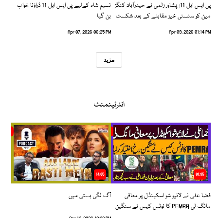
پی ایس ایل 11: پشاور زلمی نے حیدرآباد کنگز
نسیم شاہ کےلیے پی ایس ایل 11 ڈراؤنا خواب
مین کو سنسنی خیز مقابلے کے بعد شکست
بن گیا
دیدی
Apr 07, 2026 06:25 PM
Apr 09, 2026 01:14 PM
مزید
انٹرٹینمنٹ
14:05
01:35
فضا علی نے لائیو شو اسکینڈل پر معافی
آگ لگی بستی میں
مانگ لی PEMRA کا نوٹس کیس نے سنگین
رخ اختیار کرلیا!