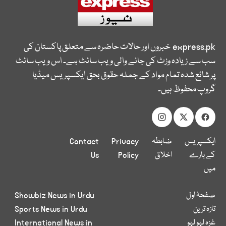
express.pk
خبروں اور حالات حاضرہ سے متعلق پاکستان کی
سب سے زیادہ وزٹ کی جانے والی ویب سائٹ ہے۔ اس ویب سائٹ
پر شائع شدہ تمام مواد کے جملہ حقوق بحق ایکسپریس میڈیا
گروپ محفوظ ہیں۔
ایکسپریس
ضابطہ
Privacy
Contact
کے بارے
اخلاق
Policy
Us
میں
صفحۂ اول
Showbiz News in Urdu
تازہ ترین
Sports News in Urdu
غزہ لہو لہو
International News in