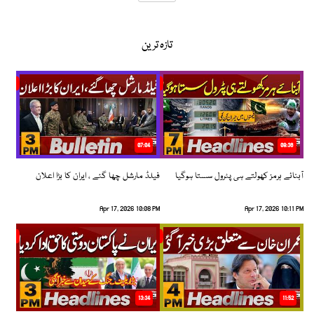
تازہ ترین
07:04
08:36
آبنائے ہرمز کھولتے ہی پٹرول سستا ہوگیا
فیلڈ مارشل چھا گئے ، ایران کا بڑا اعلان
Apr 17, 2026 10:08 PM
Apr 17, 2026 10:11 PM
13:34
11:52