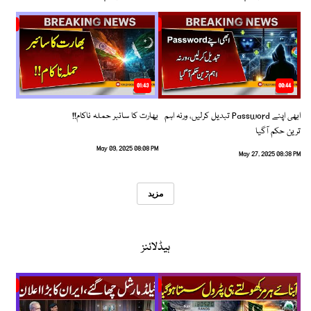
01:43
00:44
ابھی اپنے Password تبدیل کرلیں، ورنہ اہم
بھارت کا سائبر حملہ ناکام!!
ترین حکم آگیا
May 09, 2025 08:08 PM
May 27, 2025 08:38 PM
مزید
ہیڈلائنز