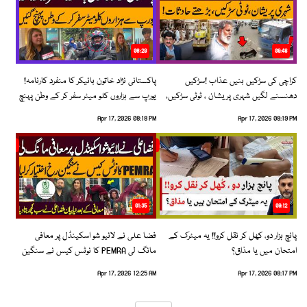
06:28
08:48
کراچی کی سڑکیں بنیں عذاب !سڑکیں
پاکستانی نژاد خاتون بائیکر کا منفرد کارنامہ!
دھنسنے لگیں شہری پریشان ، ٹوٹی سڑکیں،
یورپ سے ہزاروں کلو میٹر سفر کر کے وطن پہنچ
بڑھتے حادثات!
گئیں
Apr 17, 2026 08:18 PM
Apr 17, 2026 08:19 PM
01:35
09:12
پانچ ہزار دو، کھل کر نقل کرو!! یہ میٹرک کے
فضا علی نے لائیو شو اسکینڈل پر معافی
امتحان میں یا مذاق؟
مانگ لی PEMRA کا نوٹس کیس نے سنگین
رخ اختیار کرلیا!
Apr 17, 2026 12:25 AM
Apr 17, 2026 08:17 PM