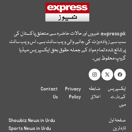
express.pk
خبروں اور حالات حاضرہ سے متعلق پاکستان کی
سب سے زیادہ وزٹ کی جانے والی ویب سائٹ ہے۔ اس ویب سائٹ
پر شائع شدہ تمام مواد کے جملہ حقوق بحق ایکسپریس میڈیا
گروپ محفوظ ہیں۔
ایکسپریس
ضابطہ
Privacy
Contact
کے بارے
اخلاق
Policy
Us
میں
صفحۂ اول
Showbiz News in Urdu
تازہ ترین
Sports News in Urdu