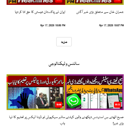
عمران خان سے متعلق بڑی خبر آگئی
ایران نے پاکستان دوستی کا حق ادا کر دیا
Apr 17, 2026 10:06 PM
Apr 17, 2026 10:07 PM
مزید
سائنس و ٹیکنالوجی
10:48
01:13
صبح اٹھتے ہی اسٹیٹس دیکھنے والوں کیلئے
سائبر سیکیورٹی اور ڈیٹا لیکس پر تعلیم کا نیا
بڑی خبر!
باب