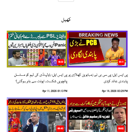
کھیل
10:33
01:11
پی ایس ایل: پی سی بی نے زمبابوین کھلاڑی پر
پی ایس ایل: راولپنڈی کی ٹیم کو مسلسل
پابندی عائد کردی
پانچویں شکست، ایونٹ سے باہر ہوگئی؟
Apr 11, 2026 01:13 PM
Apr 14, 2026 03:29 PM
06:43
09:02