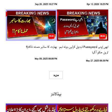
Sep 26, 2025 10:27 PM
Apr 13, 2026 10:25 PM
01:43
00:44
ابھی اپنے Password تبدیل کرلیں، ورنہ اہم
بھارت کا سائبر حملہ ناکام!!
ترین حکم آگیا
May 09, 2025 08:08 PM
May 27, 2025 08:38 PM
مزید
ہیڈلائنز