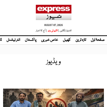
AUGUST 07, 2026
اشتہار لگائیں |
| آج کا اخبار
صفحۂ اول
تازہ ترین
کھیل
خاص خبریں
پاکستان
انٹر نیشنل
ٹا
ویڈیوز