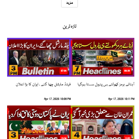
مزید
تازہ ترین
07:04
08:36
آبنائے ہرمز کھولتے ہی پٹرول سستا ہوگیا
فیلڈ مارشل چھا گئے ، ایران کا بڑا اعلان
Apr 17, 2026 10:08 PM
Apr 17, 2026 10:11 PM
13:34
11:52