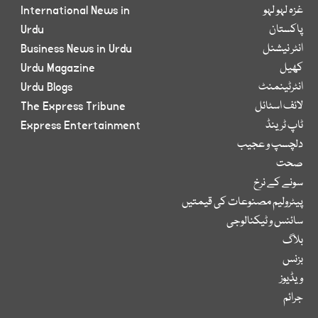
غزہ لہو لہو
International News in
پاکستان
Urdu
انٹر نیشنل
Business News in Urdu
کھیل
Urdu Magazine
انٹرٹینمنٹ
Urdu Blogs
لائف اسٹائل
The Express Tribune
ٹاپ ٹرینڈ
Express Entertainment
دلچسپ و عجیب
صحت
سونے کے نرخ
پیٹرولیم مصنوعات کی قیمتیں
سائنس و ٹیکنالوجی
بلاگ
بزنس
ویڈیوز
جرائم