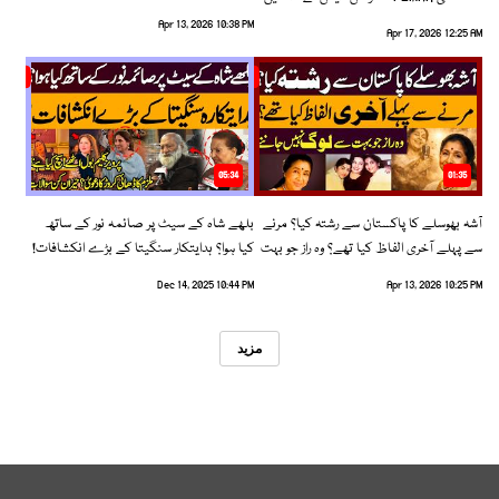
رخ اختیار کرلیا!
Apr 13, 2026 10:38 PM
Apr 17, 2026 12:25 AM
05:34
01:35
آشہ بھوسلے کا پاکستان سے رشتہ کیا؟ مرنے
بلھے شاہ کے سیٹ پر صائمہ نور کے ساتھ
سے پہلے آخری الفاظ کیا تھے؟ وہ راز جو بہت
کیا ہوا؟ ہدایتکار سنگیتا کے بڑے انکشافات!
سے لوگ نہیں جانتے
Dec 14, 2025 10:44 PM
Apr 13, 2026 10:25 PM
مزید