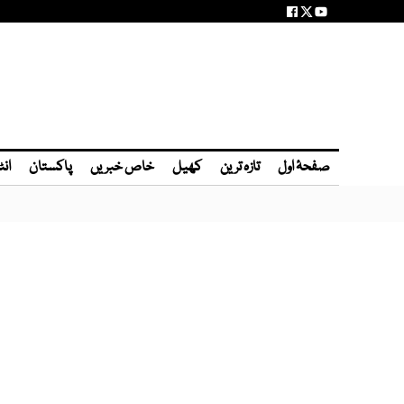
صفحۂ اول
تازہ ترین
کھیل
خاص خبریں
پاکستان
انٹ