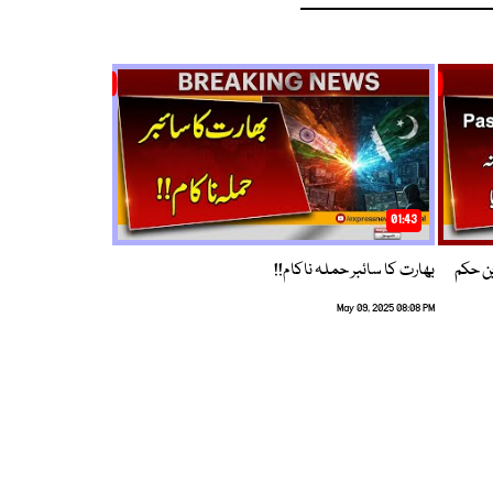
01:43
م ترین حکم
بھارت کا سائبر حملہ ناکام!!
May 09, 2025 08:08 PM