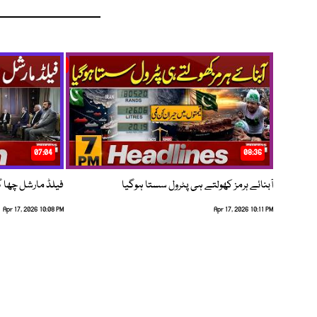
07:04
08:36
آبنائے ہرمز کھولتے ہی پٹرول سستا ہوگیا
فیلڈ مارشل چھا گئے
Apr 17, 2026 10:08 PM
Apr 17, 2026 10:11 PM