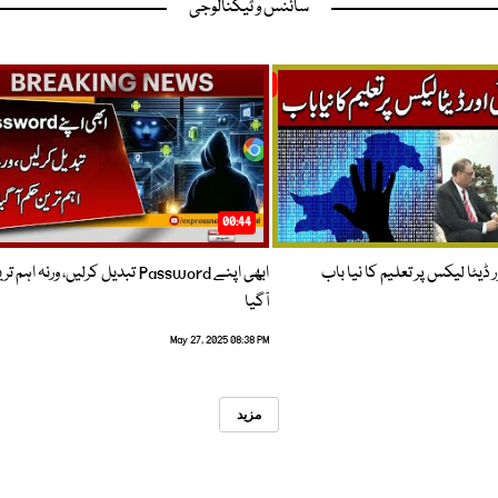
سائنس و ٹیکنالوجی
00:44
 ڈیٹا لیکس پر تعلیم کا نیا باب
ابھی اپنے Password تبدیل کرلیں، ورنہ اہ
آگیا
May 27, 2025 08:38 PM
مزید