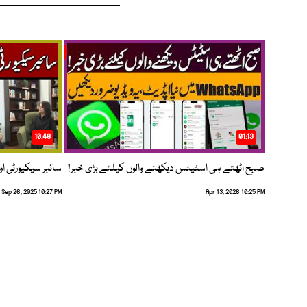
10:48
01:13
صبح اٹھتے ہی اسٹیٹس دیکھنے والوں کیلئے بڑی خبر!
سائبر سیکیورٹی اور
Sep 26, 2025 10:27 PM
Apr 13, 2026 10:25 PM