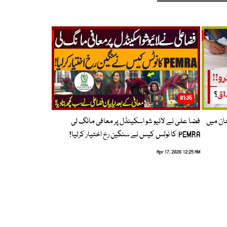
01:35
حان میں
فضا علی نے لائیو شو اسکینڈل پر معافی مانگ لی
PEMRA کا نوٹس کیس نے سنگین رخ اختیار کرلیا!
Apr 17, 2026 12:25 AM