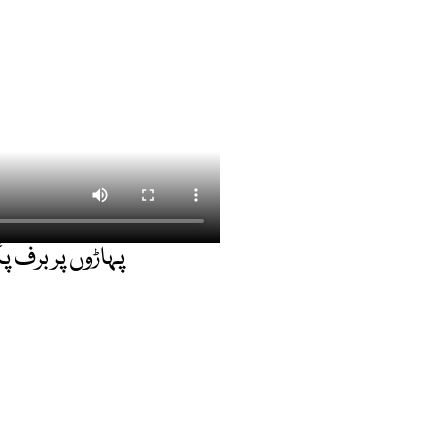
پہاڑوں پر برف 