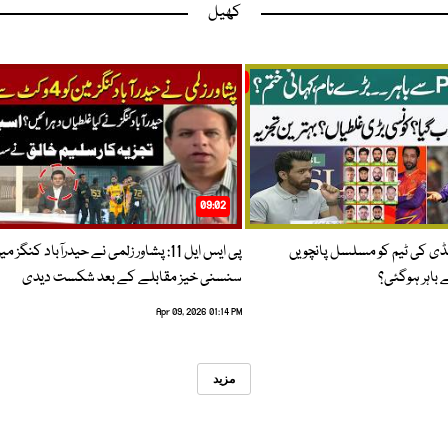
کھیل
09:02
پنڈی کی ٹیم کو مسلسل پانچویں
پی ایس ایل 11: پشاور زلمی نے حیدرآباد کنگز م
باہر ہوگئی؟
سنسنی خیز مقابلے کے بعد شکست دیدی
Apr 09, 2026 01:14 PM
مزید