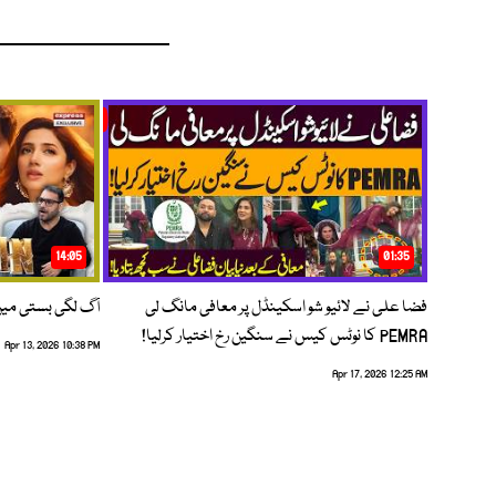
14:05
01:35
فضا علی نے لائیو شو اسکینڈل پر معافی مانگ لی
آگ لگی بستی می
PEMRA کا نوٹس کیس نے سنگین رخ اختیار کرلیا!
Apr 13, 2026 10:38 PM
Apr 17, 2026 12:25 AM