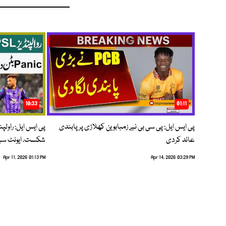
10:33
01:11
پی ایس ایل: پی سی بی نے زمبابوین کھلاڑی پر پابندی
پی ایس ایل: راول
عائد کردی
شکست، ایونٹ سے 
Apr 11, 2026 01:13 PM
Apr 14, 2026 03:29 PM