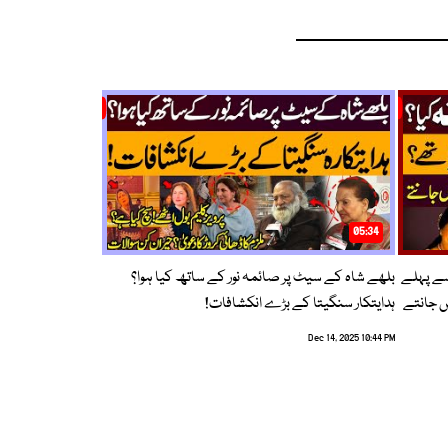
05:34
سے پہلے
بلھے شاہ کے سیٹ پر صائمہ نور کے ساتھ کیا ہوا؟
ں جانتے
ہدایتکار سنگیتا کے بڑے انکشافات!
Dec 14, 2025 10:44 PM