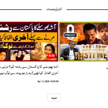
انٹرٹینمنٹ
01:35
ں
آشہ بھوسلے کا پاکستان سے رشتہ کیا؟ مرنے 
آخری الفاظ کیا تھے؟ وہ راز جو بہت سے لوگ نہی
Apr 13, 2026 10:25 PM
مزید