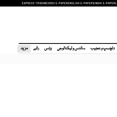
EXPRESS TRIBUNE
URDU E-PAPER
ENGLISH E-PAPER
SINDHI E-PAPER
L
دلچسپ و عجیب
سائنس و ٹیکنالوجی
بزنس
رائے
مزید