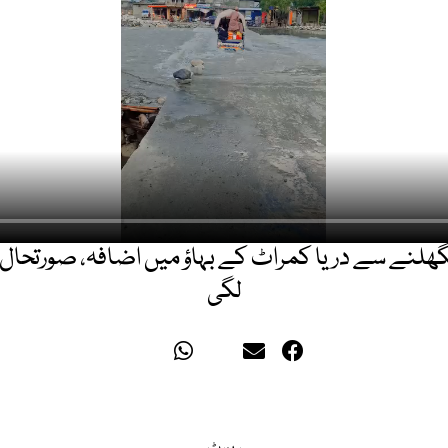
پگھلنے سے دریا کمراٹ کے بہاؤ میں اضافہ، صورتحا
لگی