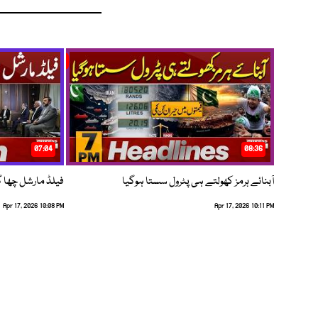
07:04
08:36
آبنائے ہرمز کھولتے ہی پٹرول سستا ہوگیا
فیلڈ مارشل چھا گئے
Apr 17, 2026 10:08 PM
Apr 17, 2026 10:11 PM