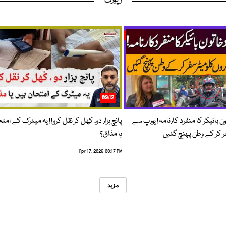
رپورٹ
09:12
ون بائیکر کا منفرد کارنامہ! یورپ سے
پانچ ہزار دو، کھل کر نقل کرو!! یہ میٹرک کے امت
فر کر کے وطن پہنچ گئیں
یا مذاق؟
Apr 17, 2026 08:17 PM
مزید