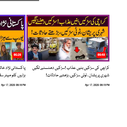
06:28
08:48
کراچی کی سڑکیں بنیں عذاب !سڑکیں دھنسنے لگیں
پاکستانی نژاد خات
شہری پریشان ، ٹوٹی سڑکیں، بڑھتے حادثات!
ہزاروں کلو میٹر س
Apr 17, 2026 08:18 PM
Apr 17, 2026 08:19 PM