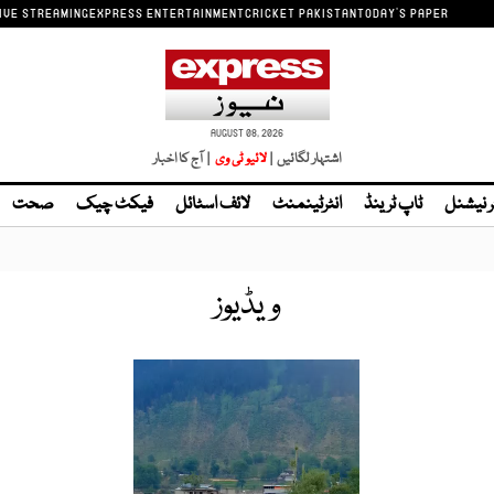
IVE STREAMING
EXPRESS ENTERTAINMENT
CRICKET PAKISTAN
TODAY'S PAPER
AUGUST 08, 2026
اشتہار لگائیں |
لائیو ٹی وی
| آج کا اخبار
ر نیشنل
ٹاپ ٹرینڈ
انٹرٹینمنٹ
لائف اسٹائل
فیکٹ چیک
صحت
ویڈیوز