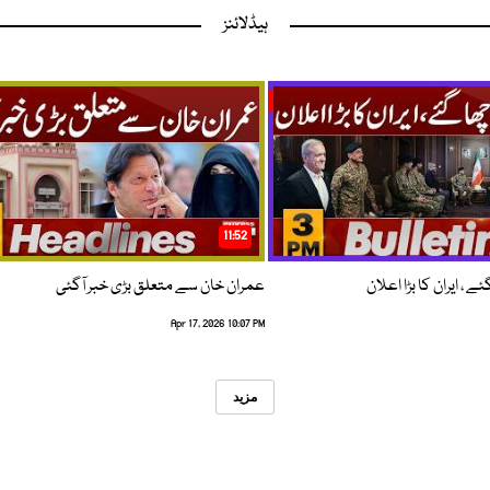
ہیڈلائنز
11:52
 ، ایران کا بڑا اعلان
عمران خان سے متعلق بڑی خبر آگئی
Apr 17, 2026 10:07 PM
مزید