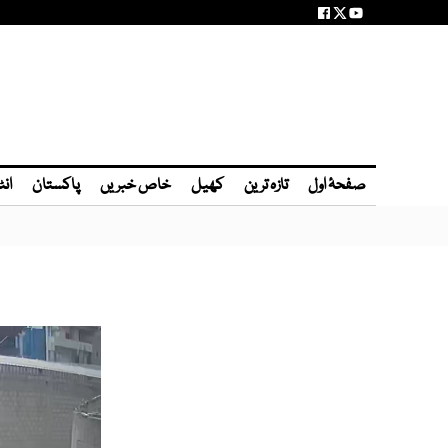
صفحۂ اول
تازہ ترین
کھیل
خاص خبریں
پاکستان
انٹ