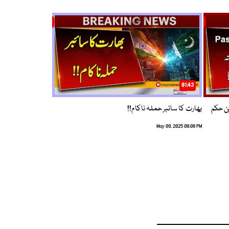
01:43
م ترین حکم
بھارت کا سائبر حملہ ناکام!!
May 09, 2025 08:08 PM