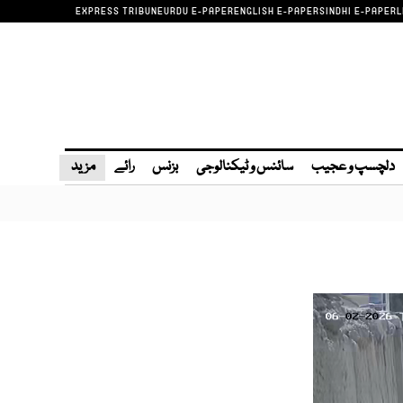
EXPRESS TRIBUNE
URDU E-PAPER
ENGLISH E-PAPER
SINDHI E-PAPER
L
دلچسپ و عجیب
سائنس و ٹیکنالوجی
بزنس
رائے
مزید