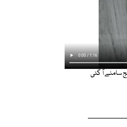
ج سامنے آ گئی