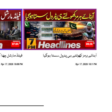
07:04
08:36
آبنائے ہرمز کھولتے ہی پٹرول سستا ہوگیا
فیلڈ مارشل چھا گئے
Apr 17, 2026 10:08 PM
Apr 17, 2026 10:11 PM