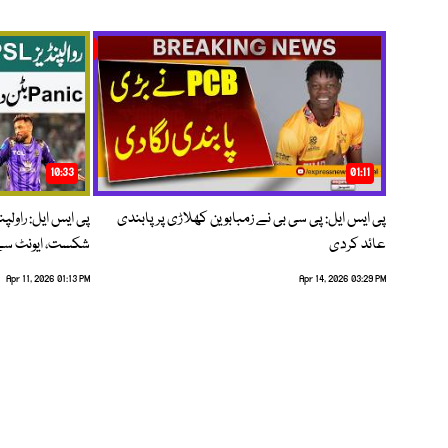
10:33
01:11
پی ایس ایل: پی سی بی نے زمبابوین کھلاڑی پر پابندی
پی ایس ایل: راول
عائد کردی
شکست، ایونٹ سے 
Apr 11, 2026 01:13 PM
Apr 14, 2026 03:29 PM