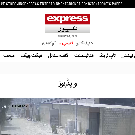
IVE STREAMING
EXPRESS ENTERTAINMENT
CRICKET PAKISTAN
TODAY'S PAPER
AUGUST 07, 2026
اشتہار لگائیں |
| آج کا اخبار
ر نیشنل
ٹاپ ٹرینڈ
انٹرٹینمنٹ
لائف اسٹائل
فیکٹ چیک
صحت
ویڈیوز