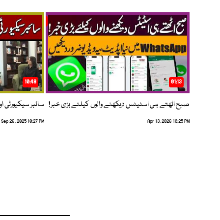
10:48
01:13
صبح اٹھتے ہی اسٹیٹس دیکھنے والوں کیلئے بڑی خبر!
سائبر سیکیورٹی اور
Sep 26, 2025 10:27 PM
Apr 13, 2026 10:25 PM