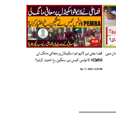
01:35
حان میں
فضا علی نے لائیو شو اسکینڈل پر معافی مانگ لی
PEMRA کا نوٹس کیس نے سنگین رخ اختیار کرلیا!
Apr 17, 2026 12:25 AM