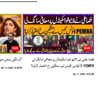
14:05
01:35
فضا علی نے لائیو شو اسکینڈل پر معافی مانگ لی
آگ لگی بستی می
PEMRA کا نوٹس کیس نے سنگین رخ اختیار کرلیا!
Apr 13, 2026 10:38 PM
Apr 17, 2026 12:25 AM