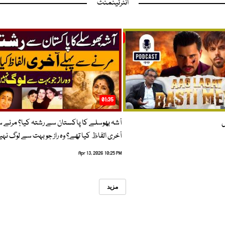
انٹرٹینمنٹ
01:35
ں
آشہ بھوسلے کا پاکستان سے رشتہ کیا؟ مرنے 
آخری الفاظ کیا تھے؟ وہ راز جو بہت سے لوگ نہی
Apr 13, 2026 10:25 PM
مزید