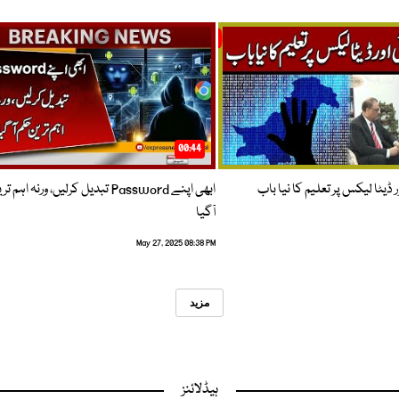
00:44
 ڈیٹا لیکس پر تعلیم کا نیا باب
ابھی اپنے Password تبدیل کرلیں، ورنہ اہ
آگیا
May 27, 2025 08:38 PM
مزید
ہیڈلائنز