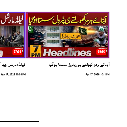
07:04
08:36
آبنائے ہرمز کھولتے ہی پٹرول سستا ہوگیا
فیلڈ مارشل چھا گئے
Apr 17, 2026 10:08 PM
Apr 17, 2026 10:11 PM