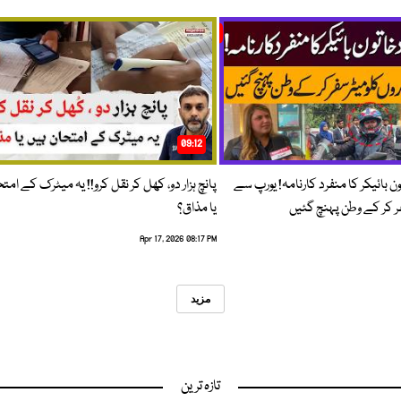
09:12
ون بائیکر کا منفرد کارنامہ! یورپ سے
پانچ ہزار دو، کھل کر نقل کرو!! یہ میٹرک کے امت
فر کر کے وطن پہنچ گئیں
یا مذاق؟
Apr 17, 2026 08:17 PM
مزید
تازہ ترین