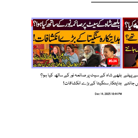
05:34
سے پہلے
بلھے شاہ کے سیٹ پر صائمہ نور کے ساتھ کیا ہوا؟
ں جانتے
ہدایتکار سنگیتا کے بڑے انکشافات!
Dec 14, 2025 10:44 PM