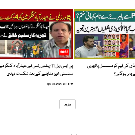
09:02
پنڈی کی ٹیم کو مسلسل پانچویں
پی ایس ایل 11: پشاور زلمی نے حیدرآباد کنگز م
باہر ہوگئی؟
سنسنی خیز مقابلے کے بعد شکست دیدی
Apr 09, 2026 01:14 PM
مزید