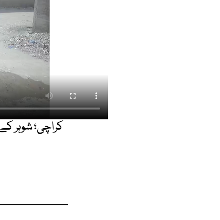
کراچی؛ شوہر کے