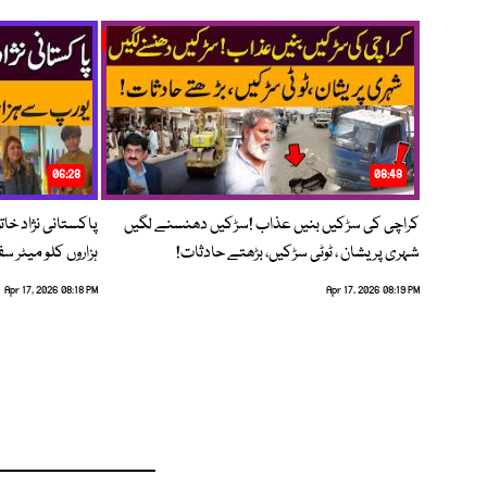
06:28
08:48
کراچی کی سڑکیں بنیں عذاب !سڑکیں دھنسنے لگیں
پاکستانی نژاد خات
شہری پریشان ، ٹوٹی سڑکیں، بڑھتے حادثات!
ہزاروں کلو میٹر س
Apr 17, 2026 08:18 PM
Apr 17, 2026 08:19 PM