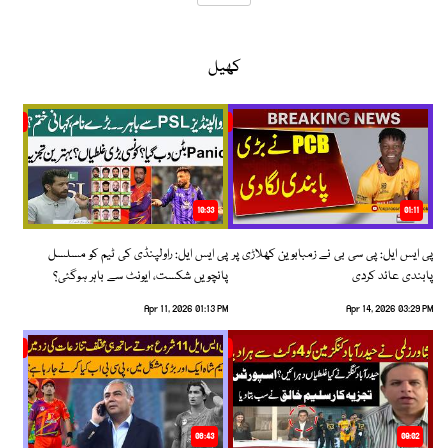
کھیل
10:33
01:11
پی ایس ایل: پی سی بی نے زمبابوین کھلاڑی پر
پی ایس ایل: راولپنڈی کی ٹیم کو مسلسل
پابندی عائد کردی
پانچویں شکست، ایونٹ سے باہر ہوگئی؟
Apr 11, 2026 01:13 PM
Apr 14, 2026 03:29 PM
06:43
09:02