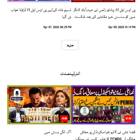
پی ایس ایل 11: پشاور زلمی نے حیدرآباد کنگز
نسیم شاہ کےلیے پی ایس ایل 11 ڈراؤنا خواب
مین کو سنسنی خیز مقابلے کے بعد شکست
بن گیا
دیدی
Apr 07, 2026 06:25 PM
Apr 09, 2026 01:14 PM
مزید
انٹرٹینمنٹ
14:05
01:35
فضا علی نے لائیو شو اسکینڈل پر معافی
آگ لگی بستی میں
مانگ لی PEMRA کا نوٹس کیس نے سنگین