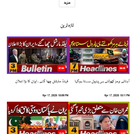
مزید
تازہ ترین
07:04
08:36
آبنائے ہرمز کھولتے ہی پٹرول سستا ہوگیا
فیلڈ مارشل چھا گئے ، ایران کا بڑا اعلان
Apr 17, 2026 10:08 PM
Apr 17, 2026 10:11 PM
13:34
11:52