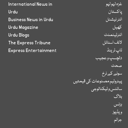
غزہ لہو لہو
International News in
پاکستان
Urdu
انٹر نیشنل
Business News in Urdu
کھیل
Urdu Magazine
انٹرٹینمنٹ
Urdu Blogs
لائف اسٹائل
The Express Tribune
ٹاپ ٹرینڈ
Express Entertainment
دلچسپ و عجیب
صحت
سونے کے نرخ
پیٹرولیم مصنوعات کی قیمتیں
سائنس و ٹیکنالوجی
بلاگ
بزنس
ویڈیوز
جرائم