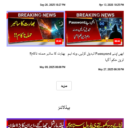
Sep 26, 2025 10:27 PM
Apr 13, 2026 10:25 PM
01:43
00:44
ابھی اپنے Password تبدیل کرلیں، ورنہ اہم
بھارت کا سائبر حملہ ناکام!!
ترین حکم آگیا
May 09, 2025 08:08 PM
May 27, 2025 08:38 PM
مزید
ہیڈلائنز