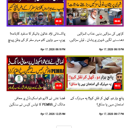
06:28
08:48
کراچی کی سڑکیں بنیں عذاب !سڑکیں
پاکستانی نژاد خاتون بائیکر کا منفرد کارنامہ!
دھنسنے لگیں شہری پریشان ، ٹوٹی سڑکیں،
یورپ سے ہزاروں کلو میٹر سفر کر کے وطن پہنچ
بڑھتے حادثات!
گئیں
Apr 17, 2026 08:18 PM
Apr 17, 2026 08:19 PM
01:35
09:12
پانچ ہزار دو، کھل کر نقل کرو!! یہ میٹرک کے
فضا علی نے لائیو شو اسکینڈل پر معافی
امتحان میں یا مذاق؟
مانگ لی PEMRA کا نوٹس کیس نے سنگین
رخ اختیار کرلیا!
Apr 17, 2026 12:25 AM
Apr 17, 2026 08:17 PM