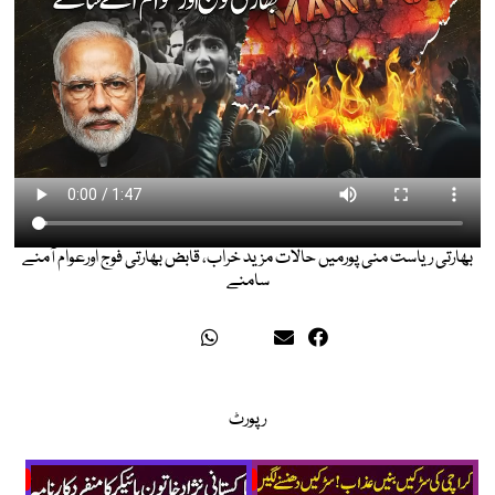
بھارتی ریاست منی پورمیں حالات مزید خراب، قابض بھارتی فوج اورعوام آمنے
سامنے
رپورٹ