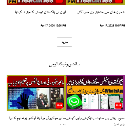
عمران خان سے متعلق بڑی خبر آگئی
ایران نے پاکستان دوستی کا حق ادا کر دیا
Apr 17, 2026 10:06 PM
Apr 17, 2026 10:07 PM
مزید
سائنس و ٹیکنالوجی
10:48
01:13
صبح اٹھتے ہی اسٹیٹس دیکھنے والوں کیلئے
سائبر سیکیورٹی اور ڈیٹا لیکس پر تعلیم کا نیا
بڑی خبر!
باب