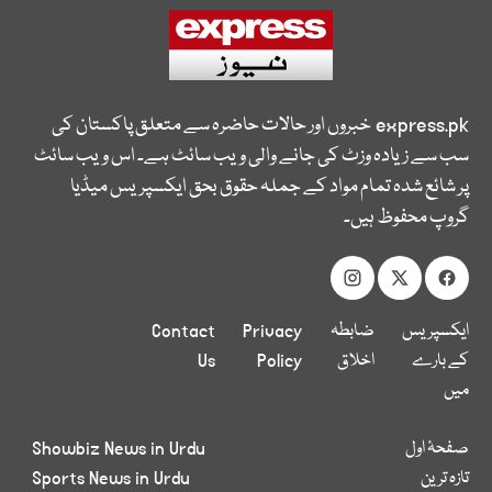
express.pk
خبروں اور حالات حاضرہ سے متعلق پاکستان کی
سب سے زیادہ وزٹ کی جانے والی ویب سائٹ ہے۔ اس ویب سائٹ
پر شائع شدہ تمام مواد کے جملہ حقوق بحق ایکسپریس میڈیا
گروپ محفوظ ہیں۔
ایکسپریس
ضابطہ
Privacy
Contact
کے بارے
اخلاق
Policy
Us
میں
صفحۂ اول
Showbiz News in Urdu
تازہ ترین
Sports News in Urdu