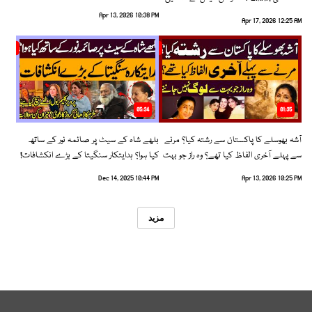
رخ اختیار کرلیا!
Apr 13, 2026 10:38 PM
Apr 17, 2026 12:25 AM
05:34
01:35
آشہ بھوسلے کا پاکستان سے رشتہ کیا؟ مرنے
بلھے شاہ کے سیٹ پر صائمہ نور کے ساتھ
سے پہلے آخری الفاظ کیا تھے؟ وہ راز جو بہت
کیا ہوا؟ ہدایتکار سنگیتا کے بڑے انکشافات!
سے لوگ نہیں جانتے
Dec 14, 2025 10:44 PM
Apr 13, 2026 10:25 PM
مزید