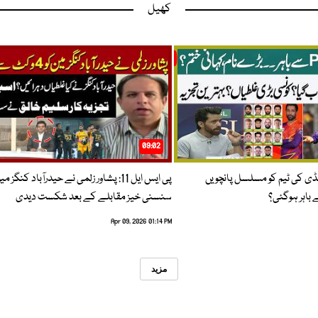
کھیل
09:02
پنڈی کی ٹیم کو مسلسل پانچویں
پی ایس ایل 11: پشاور زلمی نے حیدرآباد کنگز م
باہر ہوگئی؟
سنسنی خیز مقابلے کے بعد شکست دیدی
Apr 09, 2026 01:14 PM
مزید