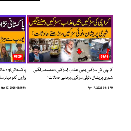
06:28
08:48
کراچی کی سڑکیں بنیں عذاب !سڑکیں دھنسنے لگیں
پاکستانی نژاد خات
شہری پریشان ، ٹوٹی سڑکیں، بڑھتے حادثات!
ہزاروں کلو میٹر س
Apr 17, 2026 08:18 PM
Apr 17, 2026 08:19 PM