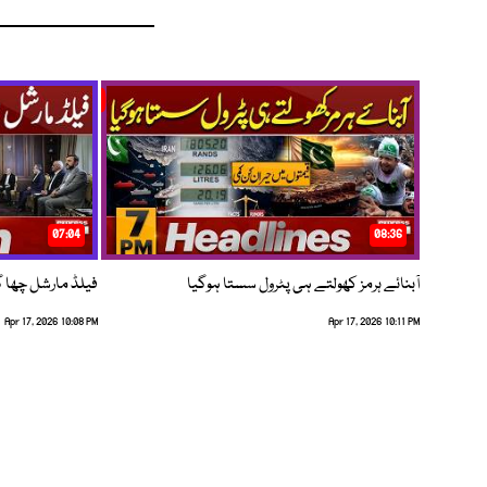
07:04
08:36
آبنائے ہرمز کھولتے ہی پٹرول سستا ہوگیا
فیلڈ مارشل چھا گئے
Apr 17, 2026 10:08 PM
Apr 17, 2026 10:11 PM