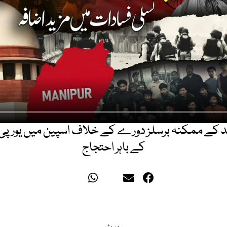
فد کے ممکنہ برسلز دورے کے خلاف اسپین میں یورپی 
کے باہر احتجاج