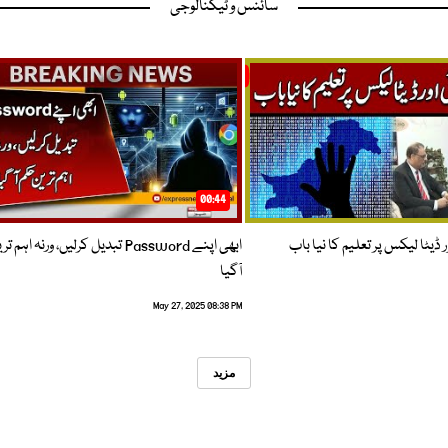
سائنس و ٹیکنالوجی
00:44
 ڈیٹا لیکس پر تعلیم کا نیا باب
ابھی اپنے Password تبدیل کرلیں، ورنہ اہ
آگیا
May 27, 2025 08:38 PM
مزید