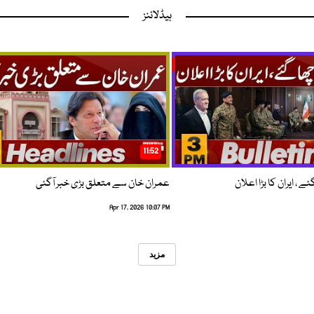
ہیڈلائنز
11:52
 ، ایران کا بڑا اعلان
عمران خان سے متعلق بڑی خبر آگئی
Apr 17, 2026 10:07 PM
مزید