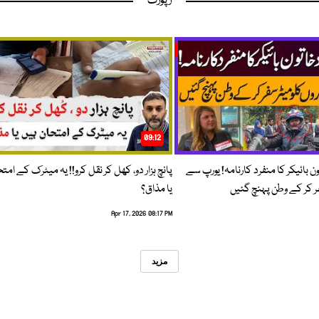
رپورٹ
09:12
ون بائیکر کا منفرد کارنامہ! یورپ سے
پانچ ہزار دو، کھل کر نقل کرو!! یہ میٹرک کے امت
فر کر کے وطن پہنچ گئیں
یا مذاق؟
Apr 17, 2026 08:17 PM
مزید