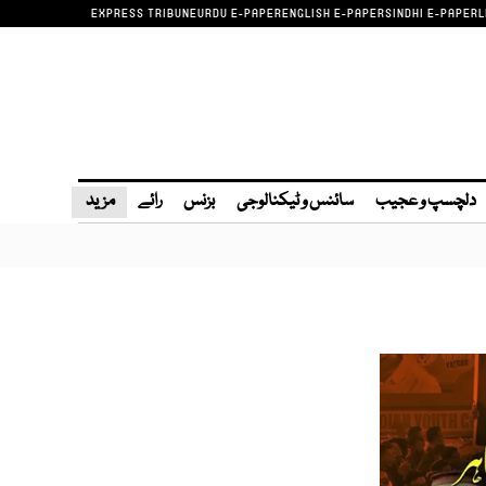
EXPRESS TRIBUNE
URDU E-PAPER
ENGLISH E-PAPER
SINDHI E-PAPER
L
دلچسپ و عجیب
سائنس و ٹیکنالوجی
بزنس
رائے
مزید