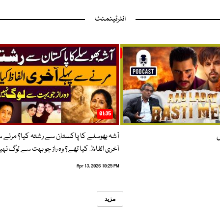
انٹرٹینمنٹ
01:35
ں
آشہ بھوسلے کا پاکستان سے رشتہ کیا؟ مرنے 
آخری الفاظ کیا تھے؟ وہ راز جو بہت سے لوگ نہی
Apr 13, 2026 10:25 PM
مزید