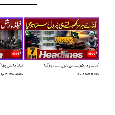
07:04
08:36
آبنائے ہرمز کھولتے ہی پٹرول سستا ہوگیا
فیلڈ مارشل چھا گئے
Apr 17, 2026 10:08 PM
Apr 17, 2026 10:11 PM