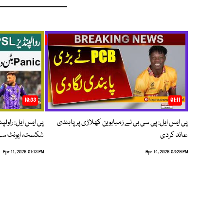
10:33
01:11
پی ایس ایل: پی سی بی نے زمبابوین کھلاڑی پر پابندی
پی ایس ایل: راول
عائد کردی
شکست، ایونٹ سے 
Apr 11, 2026 01:13 PM
Apr 14, 2026 03:29 PM