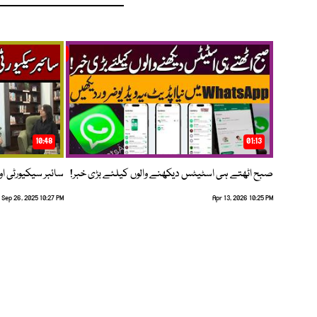
10:48
01:13
صبح اٹھتے ہی اسٹیٹس دیکھنے والوں کیلئے بڑی خبر!
سائبر سیکیورٹی اور
Sep 26, 2025 10:27 PM
Apr 13, 2026 10:25 PM