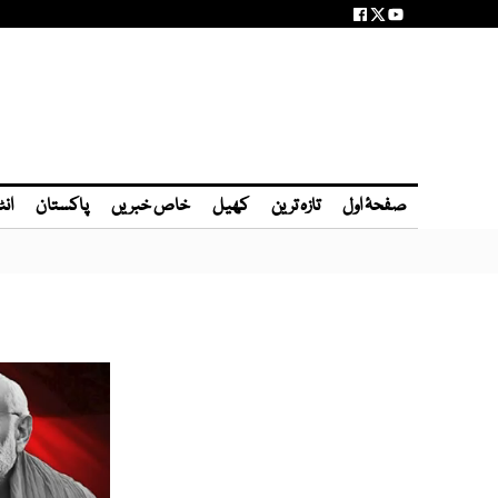
صفحۂ اول
تازہ ترین
کھیل
خاص خبریں
پاکستان
انٹ