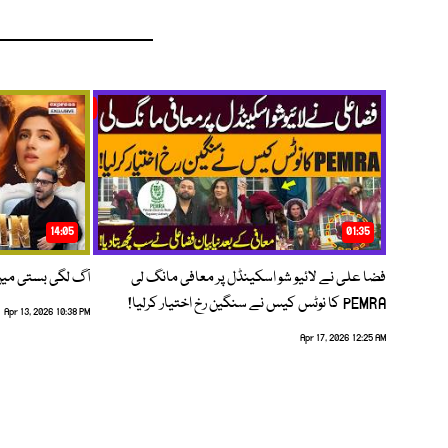
14:05
01:35
فضا علی نے لائیو شو اسکینڈل پر معافی مانگ لی
آگ لگی بستی می
PEMRA کا نوٹس کیس نے سنگین رخ اختیار کرلیا!
Apr 13, 2026 10:38 PM
Apr 17, 2026 12:25 AM