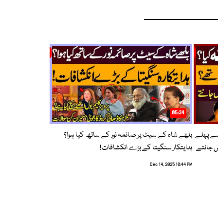
05:34
سے پہلے
بلھے شاہ کے سیٹ پر صائمہ نور کے ساتھ کیا ہوا؟
ں جانتے
ہدایتکار سنگیتا کے بڑے انکشافات!
Dec 14, 2025 10:44 PM