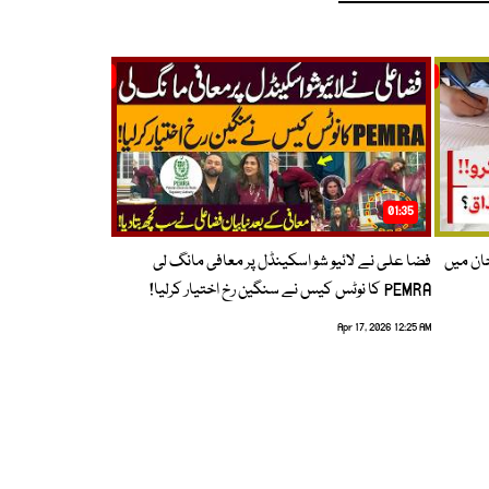
01:35
حان میں
فضا علی نے لائیو شو اسکینڈل پر معافی مانگ لی
PEMRA کا نوٹس کیس نے سنگین رخ اختیار کرلیا!
Apr 17, 2026 12:25 AM