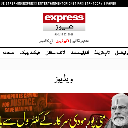
IVE STREAMING
EXPRESS ENTERTAINMENT
CRICKET PAKISTAN
TODAY'S PAPER
AUGUST 07, 2026
اشتہار لگائیں |
لائیو ٹی وی
| آج کا اخبار
ر نیشنل
ٹاپ ٹرینڈ
انٹرٹینمنٹ
لائف اسٹائل
فیکٹ چیک
صحت
ویڈیوز