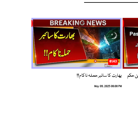
01:43
م ترین حکم
بھارت کا سائبر حملہ ناکام!!
May 09, 2025 08:08 PM