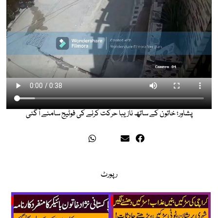
پشاور؛ خاتون کے ساتھ نازیبا حرکت کرنے کی فوٹیج سامنے آگئی
رپورٹ