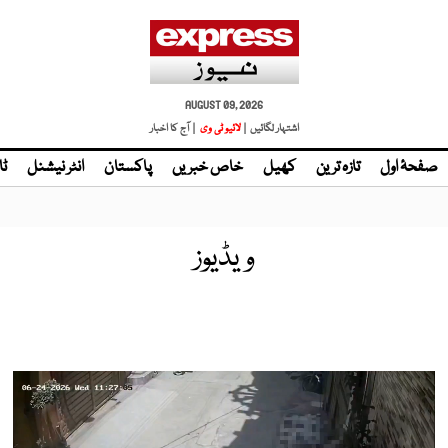
AUGUST 09, 2026
اشتہار لگائیں |
لائیو ٹی وی
| آج کا اخبار
صفحۂ اول
تازہ ترین
کھیل
خاص خبریں
پاکستان
انٹر نیشنل
ٹا
ویڈیوز