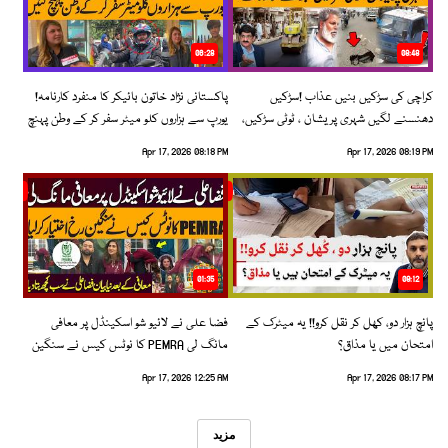
06:28
08:48
کراچی کی سڑکیں بنیں عذاب !سڑکیں
پاکستانی نژاد خاتون بائیکر کا منفرد کارنامہ!
دھنسنے لگیں شہری پریشان ، ٹوٹی سڑکیں،
یورپ سے ہزاروں کلو میٹر سفر کر کے وطن پہنچ
بڑھتے حادثات!
گئیں
Apr 17, 2026 08:18 PM
Apr 17, 2026 08:19 PM
01:35
09:12
پانچ ہزار دو، کھل کر نقل کرو!! یہ میٹرک کے
فضا علی نے لائیو شو اسکینڈل پر معافی
امتحان میں یا مذاق؟
مانگ لی PEMRA کا نوٹس کیس نے سنگین
رخ اختیار کرلیا!
Apr 17, 2026 12:25 AM
Apr 17, 2026 08:17 PM
مزید