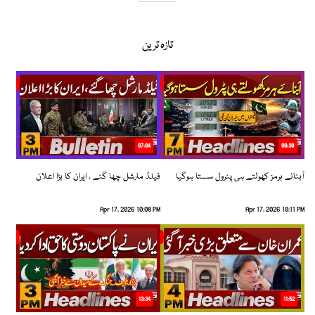
تازہ ترین
07:04
08:36
آبنائے ہرمز کھولتے ہی پٹرول سستا ہوگیا
فیلڈ مارشل چھا گئے ، ایران کا بڑا اعلان
Apr 17, 2026 10:08 PM
Apr 17, 2026 10:11 PM
13:34
11:52