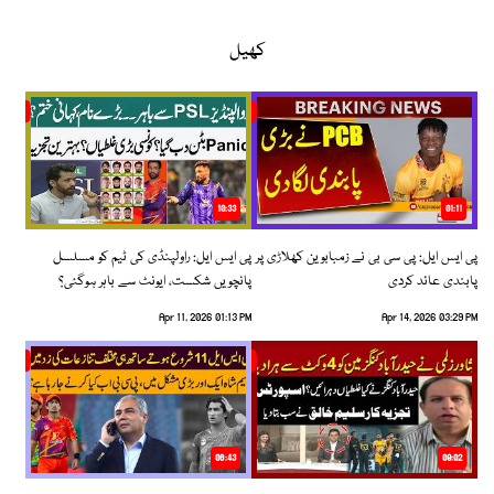
کھیل
10:33
01:11
پی ایس ایل: پی سی بی نے زمبابوین کھلاڑی پر
پی ایس ایل: راولپنڈی کی ٹیم کو مسلسل
پابندی عائد کردی
پانچویں شکست، ایونٹ سے باہر ہوگئی؟
Apr 11, 2026 01:13 PM
Apr 14, 2026 03:29 PM
06:43
09:02