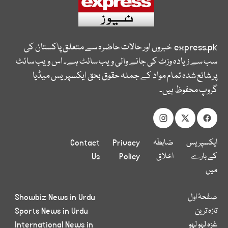
express.pk
خبروں اور حالات حاضرہ سے متعلق پاکستان کی
سب سے زیادہ وزٹ کی جانے والی ویب سائٹ ہے۔ اس ویب سائٹ
پر شائع شدہ تمام مواد کے جملہ حقوق بحق ایکسپریس میڈیا
گروپ محفوظ ہیں۔
ایکسپریس
ضابطہ
Privacy
Contact
کے بارے
اخلاق
Policy
Us
میں
صفحۂ اول
Showbiz News in Urdu
تازہ ترین
Sports News in Urdu
غزہ لہو لہو
International News in