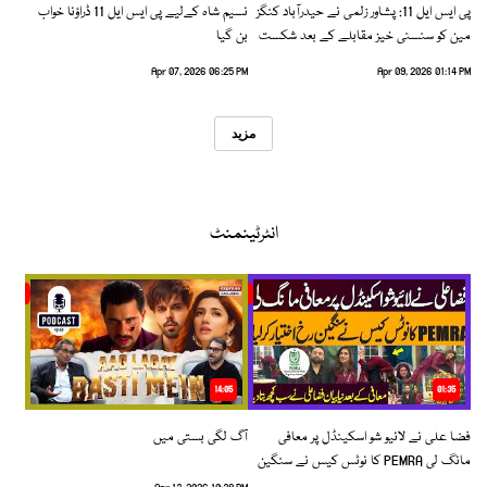
پی ایس ایل 11: پشاور زلمی نے حیدرآباد کنگز
نسیم شاہ کےلیے پی ایس ایل 11 ڈراؤنا خواب
مین کو سنسنی خیز مقابلے کے بعد شکست
بن گیا
دیدی
Apr 07, 2026 06:25 PM
Apr 09, 2026 01:14 PM
مزید
انٹرٹینمنٹ
14:05
01:35
فضا علی نے لائیو شو اسکینڈل پر معافی
آگ لگی بستی میں
مانگ لی PEMRA کا نوٹس کیس نے سنگین
رخ اختیار کرلیا!