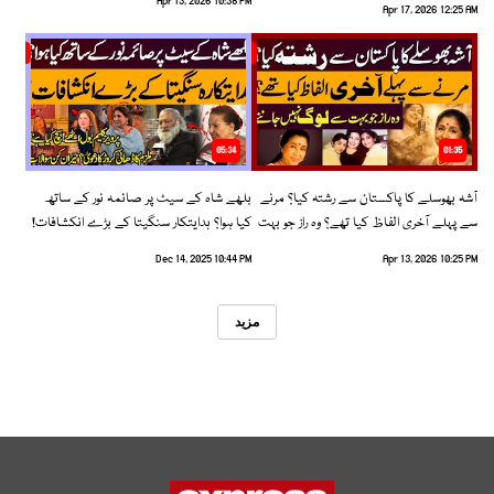
Apr 13, 2026 10:38 PM
Apr 17, 2026 12:25 AM
05:34
01:35
آشہ بھوسلے کا پاکستان سے رشتہ کیا؟ مرنے
بلھے شاہ کے سیٹ پر صائمہ نور کے ساتھ
سے پہلے آخری الفاظ کیا تھے؟ وہ راز جو بہت
کیا ہوا؟ ہدایتکار سنگیتا کے بڑے انکشافات!
سے لوگ نہیں جانتے
Dec 14, 2025 10:44 PM
Apr 13, 2026 10:25 PM
مزید