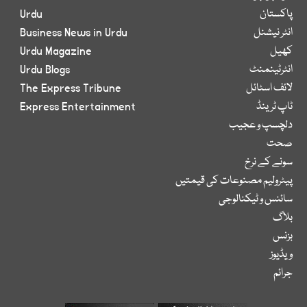
پاکستان
Urdu
انٹر نیشنل
Business News in Urdu
کھیل
Urdu Magazine
انٹرٹینمنٹ
Urdu Blogs
لائف اسٹائل
The Express Tribune
ٹاپ ٹرینڈ
Express Entertainment
دلچسپ و عجیب
صحت
سونے کے نرخ
پیٹرولیم مصنوعات کی قیمتیں
سائنس و ٹیکنالوجی
بلاگ
بزنس
ویڈیوز
جرائم