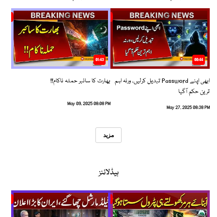
01:43
00:44
ابھی اپنے Password تبدیل کرلیں، ورنہ اہم
بھارت کا سائبر حملہ ناکام!!
ترین حکم آگیا
May 09, 2025 08:08 PM
May 27, 2025 08:38 PM
مزید
ہیڈلائنز