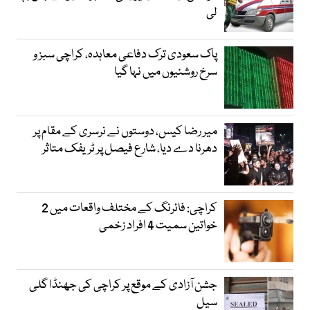
لی
پاک سعودی ترک دفاعی معاہدہ، کراچی سبز و
سرخ روشنیوں میں نہا گیا
میر رضا کیس، دوستوں نے نرسری کے مقام پر
دھرنا دے دیا، شارع فیصل پر ٹریفک متاثر
کراچی: فائرنگ کے مختلف واقعات میں 2
خواتین سمیت 4 افراد زخمی
جشن آزادی کے موقع پر کراچی کی جھنڈا گلی
سیل