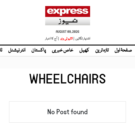
AUGUST 09, 2026
اشتہار لگائیں |
لائیو ٹی وی
| آج کا اخبار
صفحۂ اول
تازہ ترین
کھیل
خاص خبریں
پاکستان
انٹر نیشنل
ٹا
WHEELCHAIRS
No Post found