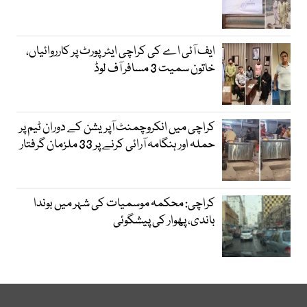
ایف آئی اے کی کراچی ایئرپورٹ پر کارروائیاں،
خاتون سمیت 3 مسافر آف لوڈ
کراچی میں انکروچمنٹ آپریشن کے دوران ٹیم پر
حملہ اور ہنگامہ آرائی کرنے پر 33 ملزمان گرفتار
کراچی: محکمہ موسمیات کی شہر میں بوندا
باندی، پھوار کی پیشگوئی