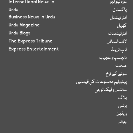
غزہ لہو لہو
International News in
پاکستان
Urdu
Business News in Urdu
انٹر نیشنل
Urdu Magazine
کھیل
Urdu Blogs
انٹرٹینمنٹ
The Express Tribune
لائف اسٹائل
Express Entertainment
ٹاپ ٹرینڈ
دلچسپ و عجیب
صحت
سونے کے نرخ
پیٹرولیم مصنوعات کی قیمتیں
سائنس و ٹیکنالوجی
بلاگ
بزنس
ویڈیوز
جرائم