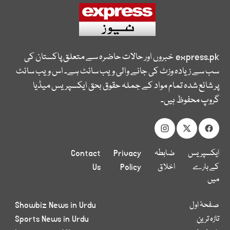
express.pk
خبروں اور حالات حاضرہ سے متعلق پاکستان کی
سب سے زیادہ وزٹ کی جانے والی ویب سائٹ ہے۔ اس ویب سائٹ
پر شائع شدہ تمام مواد کے جملہ حقوق بحق ایکسپریس میڈیا
گروپ محفوظ ہیں۔
ایکسپریس
ضابطہ
Privacy
Contact
کے بارے
اخلاق
Policy
Us
میں
صفحۂ اول
Showbiz News in Urdu
تازہ ترین
Sports News in Urdu