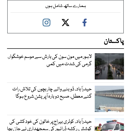
ہمارے ساتھ شامل ہوں
پاکستان
لاہور میں مون سون کی بارش سے موسم خوشگوار،
گرمی کی شدت میں کمی
حیدرآباد، ڈوبنے والے چار بچوں کی تلاش رات
گئے معطل، صبح دوبارہ آپریشن شروع ہوگا
حیدرآباد، کوٹری بیراج پر خاتون کی خودکشی کی
کوشش، رکشہ ڈرائیور کی سمجھداری نے جان بچا