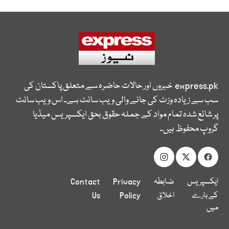
express.pk
خبروں اور حالات حاضرہ سے متعلق پاکستان کی
سب سے زیادہ وزٹ کی جانے والی ویب سائٹ ہے۔ اس ویب سائٹ
پر شائع شدہ تمام مواد کے جملہ حقوق بحق ایکسپریس میڈیا
گروپ محفوظ ہیں۔
ایکسپریس
ضابطہ
Privacy
Contact
کے بارے
اخلاق
Policy
Us
میں