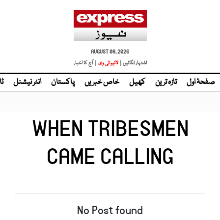
AUGUST 08, 2026
اشتہار لگائیں |
| آج کا اخبار
صفحۂ اول
تازہ ترین
کھیل
خاص خبریں
پاکستان
انٹر نیشنل
ٹا
WHEN TRIBESMEN
CAME CALLING
No Post found