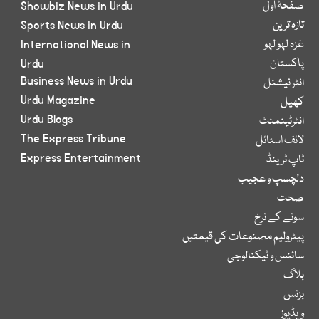
صفحۂ اول
Showbiz News in Urdu
تازہ ترین
Sports News in Urdu
غزہ لہو لہو
International News in
پاکستان
Urdu
Business News in Urdu
انٹر نیشنل
Urdu Magazine
کھیل
Urdu Blogs
انٹرٹینمنٹ
The Express Tribune
لائف اسٹائل
Express Entertainment
ٹاپ ٹرینڈ
دلچسپ و عجیب
صحت
سونے کے نرخ
پیٹرولیم مصنوعات کی قیمتیں
سائنس و ٹیکنالوجی
بلاگ
بزنس
ویڈیوز