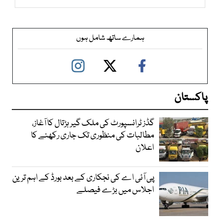
ہمارے ساتھ شامل ہوں
پاکستان
گڈز ٹرانسپورٹ کی ملک گیر ہڑتال کا آغاز،
مطالبات کی منظوری تک جاری رکھنے کا
اعلان
پی آئی اے کی نجکاری کے بعد بورڈ کے اہم ترین
اجلاس میں بڑے فیصلے