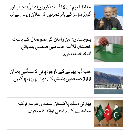
حافظ نعیم نے 9 اگست کو وزیراعلیٰ پنجاب اور
گورنر ہاؤسز کے باہر دھرنوں کا اعلان واپس لے لیا
بلوچستان؛ امن و امان کی صورتحال کے باعث
خضدار، قلات، حب میں ضمنی بلدیاتی
انتخابات ملتوی
حب ڈیم بھرنے کے باوجود پانی کا سنگین بحران،
300 صنعتیں بندش کے دہانے پر پہنچ گئیں
بھارتی میڈیا پاکستان، سعودی عرب، ترکیہ
معاہدے کے دفاعی فوائد کا معترف