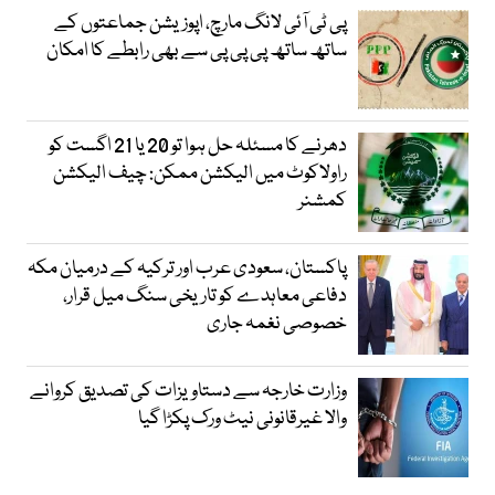
پی ٹی آئی لانگ مارچ، اپوزیشن جماعتوں کے
ساتھ ساتھ پی پی پی سے بھی رابطے کا امکان
دھرنے کا مسئلہ حل ہوا تو 20 یا 21 اگست کو
راولاکوٹ میں الیکشن ممکن: چیف الیکشن
کمشنر
پاکستان، سعودی عرب اور ترکیہ کے درمیان مکہ
دفاعی معاہدے کو تاریخی سنگ میل قرار،
خصوصی نغمہ جاری
وزارت خارجہ سے دستاویزات کی تصدیق کروانے
والا غیرقانونی نیٹ ورک پکڑا گیا