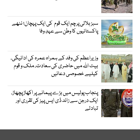
سبز ہلالی پرچم ایک قوم کی ایک پہچان؛ ننھے
پاکستانیوں کا وطن سے عہدِ وفا
وزیراعظم کی وفد کے ہمراہ عمرہ کی ادائیگی،
بیت اللہ میں حاضری کی سعادت، ملک و قوم
کیلیے خصوصی دعائیں
پنجاب پولیس میں بڑے پیمانے پر اکھاڑ پچھاڑ،
ایک درجن سے زائد ڈی ایس پیز کی تقرری اور
تبادلے