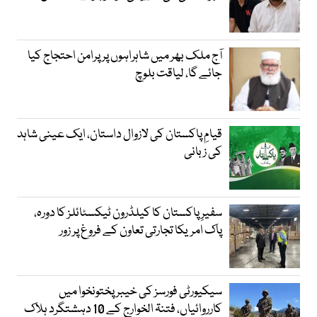
آج ملک بھر میں شاہراہوں پر پرامن احتجاج کیا
جائے گا، لیاقت بلوچ
قیامِ پاکستان کی لازوال داستان، ایک عینی شاہد
کی زبانی
سفیرِ پاکستان کا کیلڈرون ٹیکسٹائلز کا دورہ،
پاک امریکا تجارتی تعاون کے فروغ پر زور
سیکیورٹی فورسز کی خیبر پختونخوا میں
کارروائیاں، فتنۃ الخوارج کے 10 دہشتگرد ہلاک