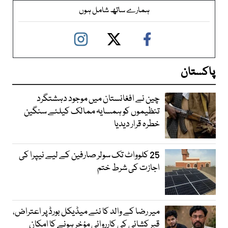
ہمارے ساتھ شامل ہوں
پاکستان
چین نے افغانستان میں موجود دہشتگرد
تنظیموں کو ہمسایہ ممالک کیلئے سنگین
خطرہ قرار دیدیا
25 کلوواٹ تک سولر صارفین کے لیے نیپرا کی
اجازت کی شرط ختم
میر رضا کے والد کا نئے میڈیکل بورڈ پر اعتراض،
قبر کشائی کی کارروائی مؤخر ہونے کا امکان