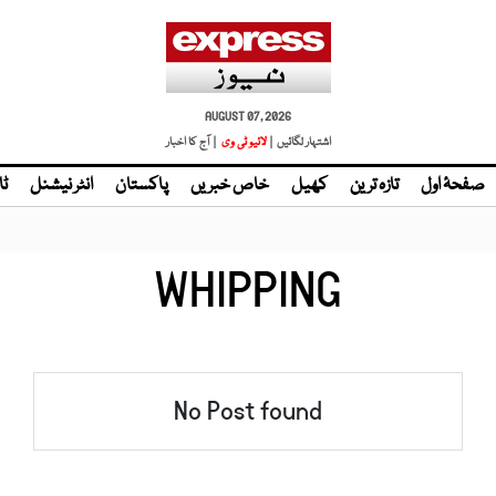
AUGUST 07, 2026
اشتہار لگائیں |
لائیو ٹی وی
| آج کا اخبار
صفحۂ اول
تازہ ترین
کھیل
خاص خبریں
پاکستان
انٹر نیشنل
ٹا
WHIPPING
No Post found