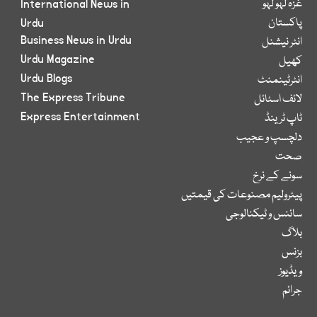
غزہ لہو لہو
International News in
پاکستان
Urdu
Business News in Urdu
انٹر نیشنل
Urdu Magazine
کھیل
Urdu Blogs
انٹرٹینمنٹ
The Express Tribune
لائف اسٹائل
Express Entertainment
ٹاپ ٹرینڈ
دلچسپ و عجیب
صحت
سونے کے نرخ
پیٹرولیم مصنوعات کی قیمتیں
سائنس و ٹیکنالوجی
بلاگ
بزنس
ویڈیوز
جرائم