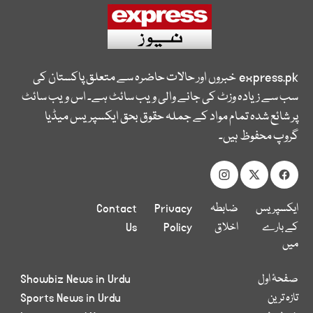
express.pk
خبروں اور حالات حاضرہ سے متعلق پاکستان کی
سب سے زیادہ وزٹ کی جانے والی ویب سائٹ ہے۔ اس ویب سائٹ
پر شائع شدہ تمام مواد کے جملہ حقوق بحق ایکسپریس میڈیا
گروپ محفوظ ہیں۔
ایکسپریس
ضابطہ
Privacy
Contact
کے بارے
اخلاق
Policy
Us
میں
صفحۂ اول
Showbiz News in Urdu
تازہ ترین
Sports News in Urdu