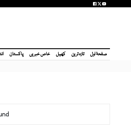
صفحۂ اول
تازہ ترین
کھیل
خاص خبریں
پاکستان
انٹ
und