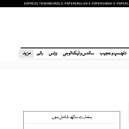
EXPRESS TRIBUNE
URDU E-PAPER
ENGLISH E-PAPER
SINDHI E-PAPER
L
دلچسپ و عجیب
سائنس و ٹیکنالوجی
بزنس
رائے
مزید
ہمارے ساتھ شامل ہوں