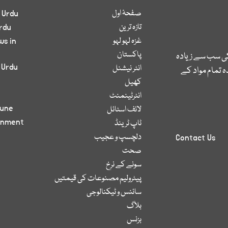
صفحۂ اول
 Urdu
تازہ ترین
rdu
غزہ لہو لہو
ws in
پاکستان
کی سب سے زیادہ
 Urdu
انٹر نیشنل
 تمام مواد کے
کھیل
انٹرٹینمنٹ
bune
لائف اسٹائل
inment
ٹاپ ٹرینڈ
دلچسپ و عجیب
Contact Us
صحت
سونے کے نرخ
پیٹرولیم مصنوعات کی قیمتیں
سائنس و ٹیکنالوجی
بلاگ
بزنس