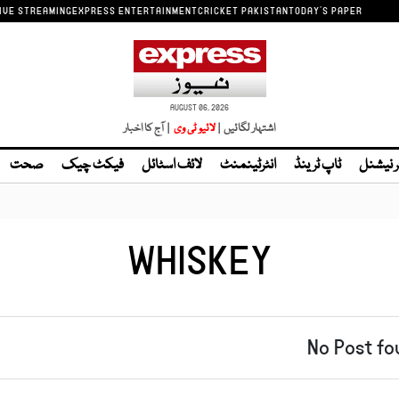
IVE STREAMING
EXPRESS ENTERTAINMENT
CRICKET PAKISTAN
TODAY'S PAPER
AUGUST 06, 2026
اشتہار لگائیں |
| آج کا اخبار
ر نیشنل
ٹاپ ٹرینڈ
انٹرٹینمنٹ
لائف اسٹائل
فیکٹ چیک
صحت
WHISKEY
No Post fo