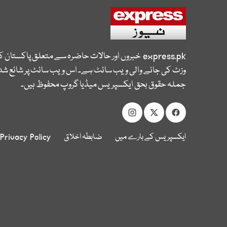
express.pk
خبروں اور حالات حاضرہ سے متعلق پاکستان 
وزٹ کی جانے والی ویب سائٹ ہے۔ اس ویب سائٹ پر شائع شدہ
جملہ حقوق بحق ایکسپریس میڈیا گروپ محفوظ ہیں۔
ایکسپریس کے بارے میں
ضابطہ اخلاق
Privacy Policy