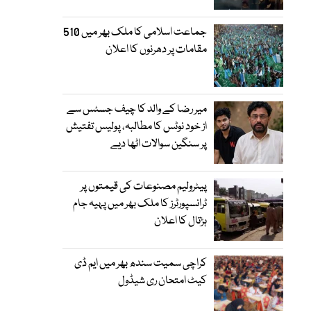
جماعت اسلامی کا ملک بھر میں 510
مقامات پر دھرنوں کا اعلان
میر رضا کے والد کا چیف جسٹس سے
از خود نوٹس کا مطالبہ، پولیس تفتیش
پر سنگین سوالات اٹھا دیے
پیٹرولیم مصنوعات کی قیمتوں پر
ٹرانسپورٹرز کا ملک بھر میں پہیہ جام
ہڑتال کا اعلان
کراچی سمیت سندھ بھر میں ایم ڈی
کیٹ امتحان ری شیڈول