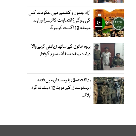
آزاد جموں و کشمیر میں حکومت کس
کی ہوگی؟ انتخابات کا تیسرا اور اہم
مرحلہ 10 اگست کو ہوگا
بیوہ خاتون کے ساتھ زیادتی کرنے والا
درندہ صفت سفاک ملزم گرفتار
ردالفتنہ-3 : بلوچستان میں فتنہ
الہندوستان کے مزید 12 دہشت گرد
ہلاک