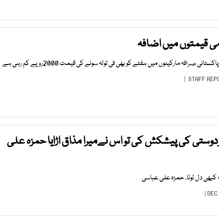
ی قیمتوں میں اضافہ
ی صرافہ مارکیٹوں میں ہفتے کو بھی فی تولہ سونے کی قیمت 2000روپے کم رہی ہے
STAFF REP
دوستی کی پیشکش کی تو اس نےمیرا مذاق اڑایا حمزہ علی
 کبھی دل ٹوٹا، حمزہ علی عباسی