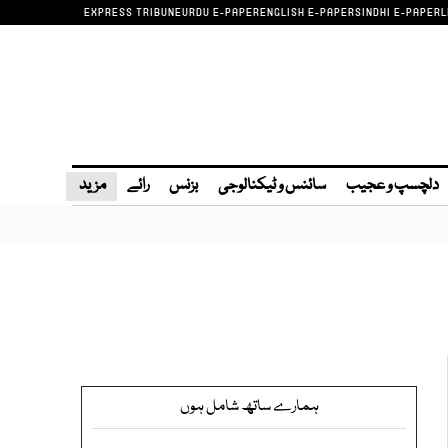
EXPRESS TRIBUNE
URDU E-PAPER
ENGLISH E-PAPER
SINDHI E-PAPER
L
دلچسپ و عجیب
سائنس و ٹیکنالوجی
بزنس
رائے
مزید
ہمارے ساتھ شامل ہوں