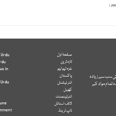
صفحۂ اول
 Urdu
تازہ ترین
rdu
غزہ لہو لہو
ws in
پاکستان
کی سب سے زیادہ
 Urdu
انٹر نیشنل
 تمام مواد کے
کھیل
انٹرٹینمنٹ
bune
لائف اسٹائل
inment
ٹاپ ٹرینڈ