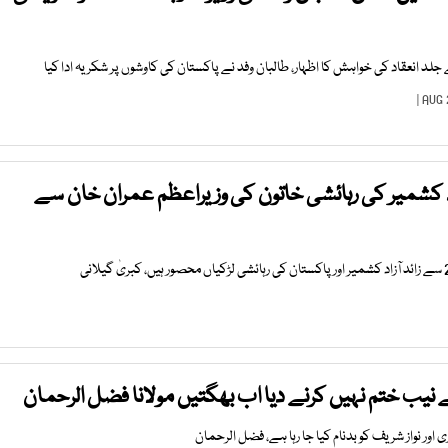
کے جلد انعقاد کی خواہش کا اظہار، طالبان وفد نے پاکستان کی کاوشوں پر شکریہ ادا کیا
 کشمیر کی رہائشی خاتون کی وزیراعظم عمران خان سے
نے نیب ختم نہیں کرنے دیا اب بھگتیں مولانا فضل الرحمان
اور نواز شریف کو بدنام کیا جا رہا ہے، فضل الرحمان