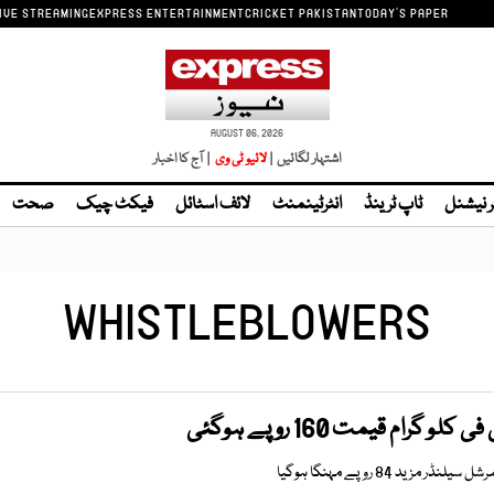
IVE STREAMING
EXPRESS ENTERTAINMENT
CRICKET PAKISTAN
TODAY'S PAPER
AUGUST 06, 2026
اشتہار لگائیں |
| آج کا اخبار
ر نیشنل
ٹاپ ٹرینڈ
انٹرٹینمنٹ
لائف اسٹائل
فیکٹ چیک
صحت
WHISTLEBLOWERS
گرام قیمت 160 روپے ہوگئی