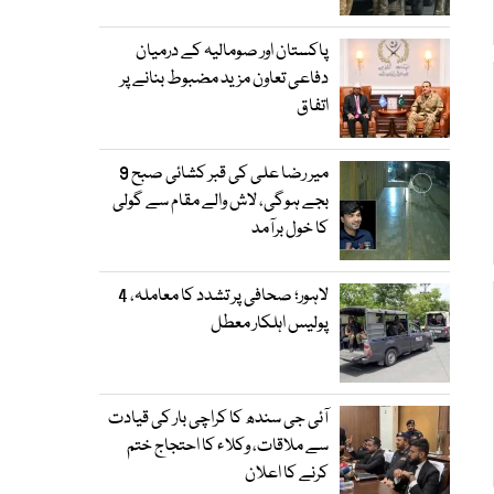
پاکستان اور صومالیہ کے درمیان
دفاعی تعاون مزید مضبوط بنانے پر
اتفاق
میر رضا علی کی قبر کشائی صبح 9
بجے ہوگی، لاش والے مقام سے گولی
کا خول برآمد
لاہور؛ صحافی پر تشدد کا معاملہ، 4
پولیس اہلکار معطل
آئی جی سندھ کا کراچی بار کی قیادت
سے ملاقات، وکلاء کا احتجاج ختم
کرنے کا اعلان