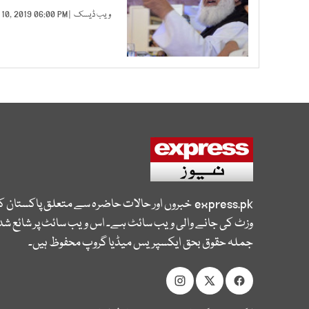
ویب ڈیسک
| JAN 10, 2019 06:00 PM |
express.pk
خبروں اور حالات حاضرہ سے متعلق پاکستان 
وزٹ کی جانے والی ویب سائٹ ہے۔ اس ویب سائٹ پر شائع شدہ
جملہ حقوق بحق ایکسپریس میڈیا گروپ محفوظ ہیں۔