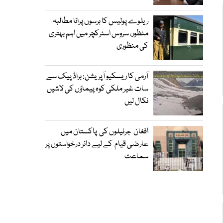
ریلوے پولیس کا برسوں پرانا مطالبہ
منظور، سروس اسٹرکچر میں اہم بہتری
کی منظوری
آرمی کا ریسکیو آپریشن: براڈ پیک سے
سات غیر ملکی کوہ پیماؤں کی لاشیں
نکال لیں
افغان جرنیلوں کی پاکستان میں
عارضی قیام کے لیے دائر درخواستوں پر
سماعت