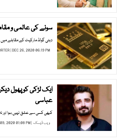
سونے کی عالمی و مقام
دبئی گولڈ مارکیٹ کے مقابلے میں پاکستان
ORTER
| DEC 26, 2020 06:19 PM |
ایک لڑکی کوپھول دیکر
عباسی
کبھی کسی سے عشق نہیں ہوا اور نہ
ویب ڈیسک
| DEC 09, 2020 01:08 PM |