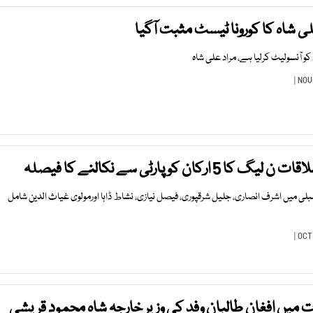
ی شاہ کا کورونا ٹیسٹ مثبت آگیا
و آئسولیٹ کرلیا ہے، مراد علی شاہ
کان کوپارٹی سے نکالنے کا فیصلہ
بلی میں اشرف انصاری، جلیل شرقپوری، فیصل نیازی، نشاط ڈاہا اورمولوی غیاث الدین شامل
 میں افغان طالبان وفد کی وزیر خارجہ شاہ محمود قریشی