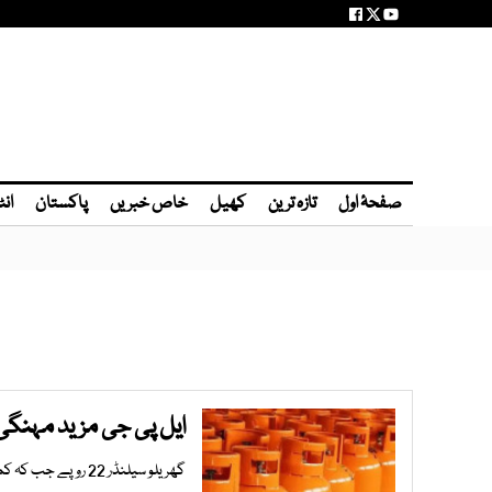
صفحۂ اول
تازہ ترین
کھیل
خاص خبریں
پاکستان
انٹ
ایل پی جی مزید مہنگی فی کلو 
گھریلو سیلنڈر 22 روپے جب کہ کمرشل سیلنڈر مزید 84 روپے مہنگا ہوگیا