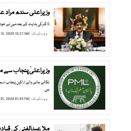
وزیراعلی سندھ مراد عل
ڈاکٹرکی ہدایت کے بعد میں نے خود ک
ویب ڈیسک
| NOV 16, 2020 10:33 AM |
وزیراعلیٰ پنجاب سے ملاقات ن لیگ کا 5 ار
نکالے جانے والے اراکین پنجاب اسم
ہیں
ویب ڈیسک
| OCT 01, 2020 01:48 PM |
ملا عبدالغنی کی قیادت