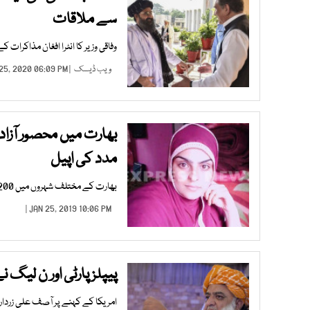
سے ملاقات
وفاقی وزیر کا انٹرا افغان مذاکرات 
ویب ڈیسک
| AUG 25, 2020 06:09 PM |
بھارت میں محصور آزاد
مدد کی اپیل
بھارت کے مختلف شہروں میں 200 سے زائد آزاد کشمیر اور پاکستان کی رہائشی لڑکیاں محصور ہیں، کبریٰ گیلانی
JAN 25, 2019 10:06 PM |
پیپلز پارٹی اور ن لیگ 
امریکا کے کہنے پر آصف علی زرداری 