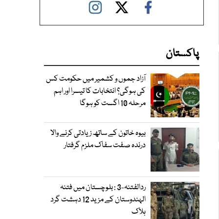
پاکستان
آزاد جموں و کشمیر میں حکومت کس
کی ہوگی؟ انتخابات کا تیسرا اور اہم
مرحلہ 10 اگست کو ہوگا
بیوہ خاتون کے ساتھ زیادتی کرنے والا
درندہ صفت سفاک ملزم گرفتار
ردالفتنہ-3 : بلوچستان میں فتنہ
الہندوستان کے مزید 12 دہشت گرد
ہلاک