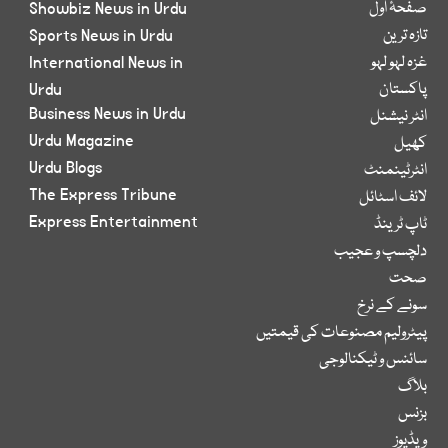
صفحۂ اول
Showbiz News in Urdu
تازہ ترین
Sports News in Urdu
غزہ لہو لہو
International News in
پاکستان
Urdu
Business News in Urdu
انٹر نیشنل
Urdu Magazine
کھیل
Urdu Blogs
انٹرٹینمنٹ
The Express Tribune
لائف اسٹائل
Express Entertainment
ٹاپ ٹرینڈ
دلچسپ و عجیب
صحت
سونے کے نرخ
پیٹرولیم مصنوعات کی قیمتیں
سائنس و ٹیکنالوجی
بلاگ
بزنس
ویڈیوز