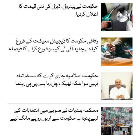
حکومت نے پیٹرول، ڈیزل کی نئی قیمت کا
اعلان کردیا
وفاقی حکومت کا ڈیجیٹل معیشت کے فروغ
کیلئے جدید آئی ٹی کورسز شروع کرنے کا فیصلہ
حکومت اعلامیہ جاری کرے کہ سسٹم تباہ
نہیں ہوا بلکہ ٹھیک چل رہا ہے، پی پی رہنما
محکمہ بلدیات نے صوبے میں انتخابات کے
لیے پنجاب حکومت سے اربوں روپے مانگ لیے