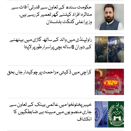
حکومت سندھ کے تعاون سے قدرتی آفات سے
متاثرہ افراد کیلئے گھر تعمیر کر رہے ہیں،
وزیراعلیٰ گلگت بلتستان
راولپنڈی میں والد کے ساتھ گاڑی میں بیٹھنے
کے دوران 6 سالہ بچی پراسرار طور پر لاپتا
کراچی میں ڈکیتی مزاحمت پر چوکیدار جاں بحق
خیبرپختونخوا میں عالمی بینک کے تعاون سے
جاری منصوبوں میں مبینہ بے ضابطگیوں کا
انکشاف