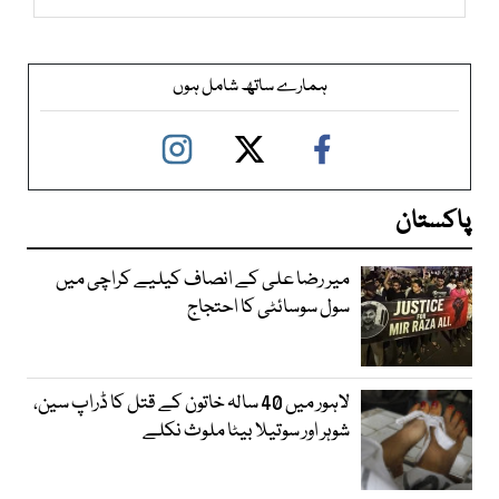
ہمارے ساتھ شامل ہوں
پاکستان
میر رضا علی کے انصاف کیلیے کراچی میں
سول سوسائٹی کا احتجاج
لاہور میں 40 سالہ خاتون کے قتل کا ڈراپ سین،
شوہر اور سوتیلا بیٹا ملوث نکلے