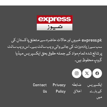
express.pk
خبروں اور حالات حاضرہ سے متعلق پاکستان کی
سب سے زیادہ وزٹ کی جانے والی ویب سائٹ ہے۔ اس ویب سائٹ
پر شائع شدہ تمام مواد کے جملہ حقوق بحق ایکسپریس میڈیا
گروپ محفوظ ہیں۔
ایکسپریس
ضابطہ
Privacy
Contact
کے بارے
اخلاق
Policy
Us
میں