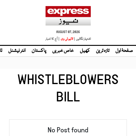
AUGUST 07, 2026
اشتہار لگائیں |
| آج کا اخبار
صفحۂ اول
تازہ ترین
کھیل
خاص خبریں
پاکستان
انٹر نیشنل
ٹا
WHISTLEBLOWERS
BILL
No Post found