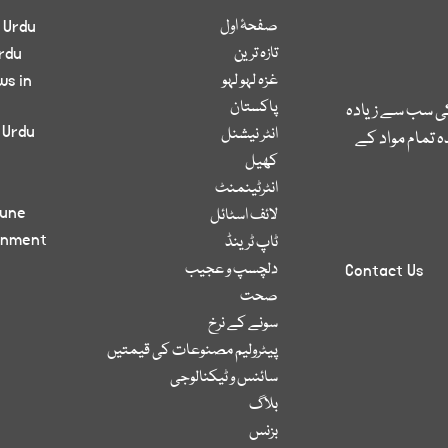
صفحۂ اول
 Urdu
تازہ ترین
rdu
غزہ لہو لہو
ws in
پاکستان
کی سب سے زیادہ
 Urdu
انٹر نیشنل
 تمام مواد کے
کھیل
انٹرٹینمنٹ
bune
لائف اسٹائل
inment
ٹاپ ٹرینڈ
دلچسپ و عجیب
Contact Us
صحت
سونے کے نرخ
پیٹرولیم مصنوعات کی قیمتیں
سائنس و ٹیکنالوجی
بلاگ
بزنس