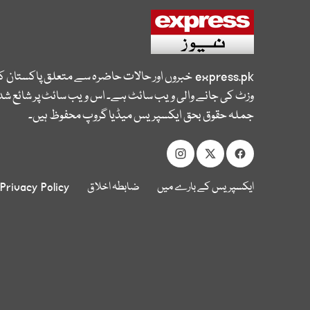
express.pk
خبروں اور حالات حاضرہ سے متعلق پاکستان 
وزٹ کی جانے والی ویب سائٹ ہے۔ اس ویب سائٹ پر شائع شدہ
جملہ حقوق بحق ایکسپریس میڈیا گروپ محفوظ ہیں۔
ایکسپریس کے بارے میں
ضابطہ اخلاق
Privacy Policy