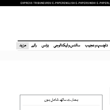
EXPRESS TRIBUNE
URDU E-PAPER
ENGLISH E-PAPER
SINDHI E-PAPER
L
دلچسپ و عجیب
سائنس و ٹیکنالوجی
بزنس
رائے
مزید
ہمارے ساتھ شامل ہوں