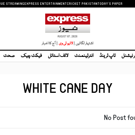
IVE STREAMING
EXPRESS ENTERTAINMENT
CRICKET PAKISTAN
TODAY'S PAPER
AUGUST 07, 2026
اشتہار لگائیں |
| آج کا اخبار
ر نیشنل
ٹاپ ٹرینڈ
انٹرٹینمنٹ
لائف اسٹائل
فیکٹ چیک
صحت
WHITE CANE DAY
No Post fo