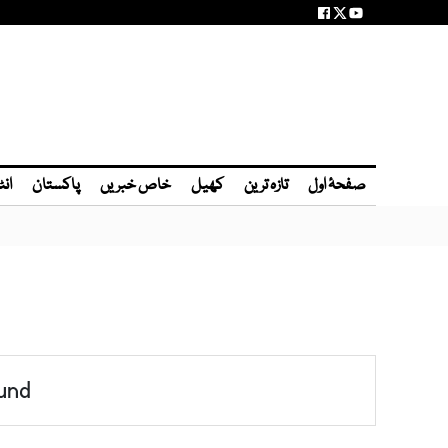
صفحۂ اول
تازہ ترین
کھیل
خاص خبریں
پاکستان
انٹ
und