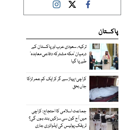
پاکستان
ترکیہ، سعودی عرب اور پاکستان کے
درمیان ’مکہ مشترکہ دفاعی معاہدہ‘
طے پا گیا
کراچی؛ پہاڑ سے گر کر ایک کم عمر لڑکا
جاں بحق
جماعت اسلامی کا احتجاج: کراچی
میں آج کون سی سڑکیں بند ہوں گی؟
ٹریفک پولیس کی ایڈوائزری جاری