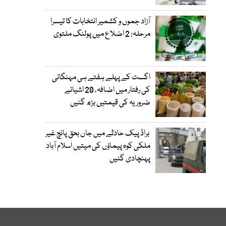
آزاد جموں و کشمیر انتخابات کا تیسرا
مرحلہ: 2 اضلاع میں پولنگ ملتوی
اگست کے پہلے ہفتے ہی مہنگائی
کی رفتار میں اضافہ، 20 اشیائے
ضروریہ کی قیمتیں بڑھ گئیں
براڈ پیک حادثے میں جاں بحق پانچ غیر
ملکی کوہ پیماؤں کی میتیں اسلام آباد
پہنچادی گئیں