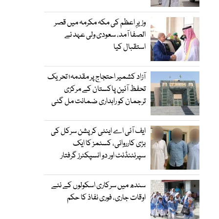
وزیرِ اعظم کی مکہ مکرمہ میں قصر
الصفا آمد، سعودی ولی عہد نے
استقبال کیا
آزاد کشمیر احتجاج پر مقدمہ؛ تحریک
تحفظ آئین پاکستان کے مرکزی
ترجمان کو راہداری ضمانت مل گئی
ایف آئی اے اینٹی کرپشن سرکل کی
بڑی کارروائی، کسٹمز کا ایک
سپرنٹنڈنٹ اور دو انسپکٹرز گرفتار
سندھ میں سرکاری اسکولوں کے نئے
اوقات جاری، فوری نفاذ کا حکم