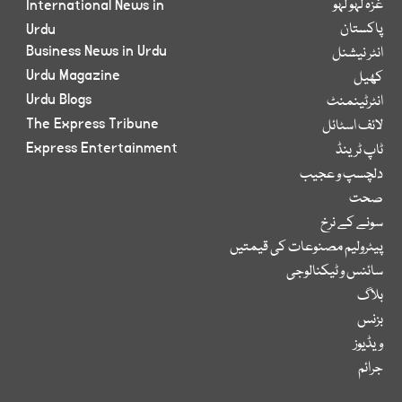
غزہ لہو لہو
International News in
پاکستان
Urdu
Business News in Urdu
انٹر نیشنل
Urdu Magazine
کھیل
Urdu Blogs
انٹرٹینمنٹ
The Express Tribune
لائف اسٹائل
Express Entertainment
ٹاپ ٹرینڈ
دلچسپ و عجیب
صحت
سونے کے نرخ
پیٹرولیم مصنوعات کی قیمتیں
سائنس و ٹیکنالوجی
بلاگ
بزنس
ویڈیوز
جرائم