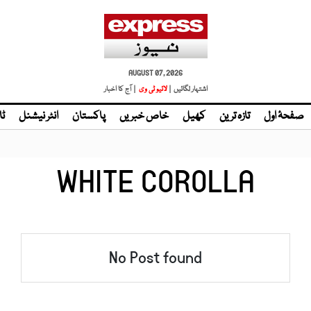
AUGUST 07, 2026
اشتہار لگائیں |
لائیو ٹی وی
| آج کا اخبار
صفحۂ اول
تازہ ترین
کھیل
خاص خبریں
پاکستان
انٹر نیشنل
ٹا
WHITE COROLLA
No Post found