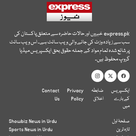
express.pk
خبروں اور حالات حاضرہ سے متعلق پاکستان کی
سب سے زیادہ وزٹ کی جانے والی ویب سائٹ ہے۔ اس ویب سائٹ
پر شائع شدہ تمام مواد کے جملہ حقوق بحق ایکسپریس میڈیا
گروپ محفوظ ہیں۔
ایکسپریس
ضابطہ
Privacy
Contact
کے بارے
اخلاق
Policy
Us
میں
صفحۂ اول
Showbiz News in Urdu
تازہ ترین
Sports News in Urdu