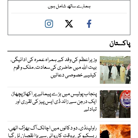
ہمارے ساتھ شامل ہوں
پاکستان
وزیراعظم کی وفد کے ہمراہ عمرہ کی ادائیگی،
بیت اللہ میں حاضری کی سعادت، ملک و قوم
کیلیے خصوصی دعائیں
پنجاب پولیس میں بڑے پیمانے پر اکھاڑ پچھاڑ،
ایک درجن سے زائد ڈی ایس پیز کی تقرری اور
تبادلے
راولپنڈی، دو دکانوں میں اچانک آگ بھڑک اٹھی،
ریسکیو کی بروقت کارروائی سے بڑا نقصان ٹل گیا