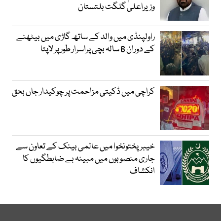
وزیراعلیٰ گلگت بلتستان
راولپنڈی میں والد کے ساتھ گاڑی میں بیٹھنے
کے دوران 6 سالہ بچی پراسرار طور پر لاپتا
کراچی میں ڈکیتی مزاحمت پر چوکیدار جاں بحق
خیبرپختونخوا میں عالمی بینک کے تعاون سے
جاری منصوبوں میں مبینہ بے ضابطگیوں کا
انکشاف