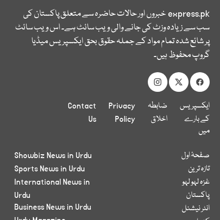
express.pk
خبروں اور حالات حاضرہ سے متعلق پاکستان کی
سب سے زیادہ وزٹ کی جانے والی ویب سائٹ ہے۔ اس ویب سائٹ
پر شائع شدہ تمام مواد کے جملہ حقوق بحق ایکسپریس میڈیا
گروپ محفوظ ہیں۔
ایکسپریس
ضابطہ
Privacy
Contact
کے بارے
اخلاق
Policy
Us
میں
صفحۂ اول
Showbiz News in Urdu
تازہ ترین
Sports News in Urdu
غزہ لہو لہو
International News in
پاکستان
Urdu
Business News in Urdu
انٹر نیشنل