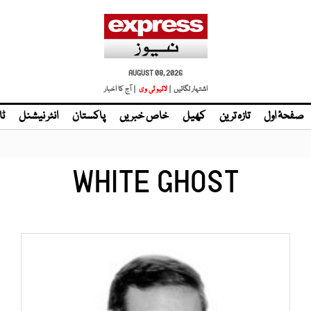
AUGUST 08, 2026
اشتہار لگائیں |
لائیو ٹی وی
| آج کا اخبار
صفحۂ اول
تازہ ترین
کھیل
خاص خبریں
پاکستان
انٹر نیشنل
ٹا
WHITE GHOST