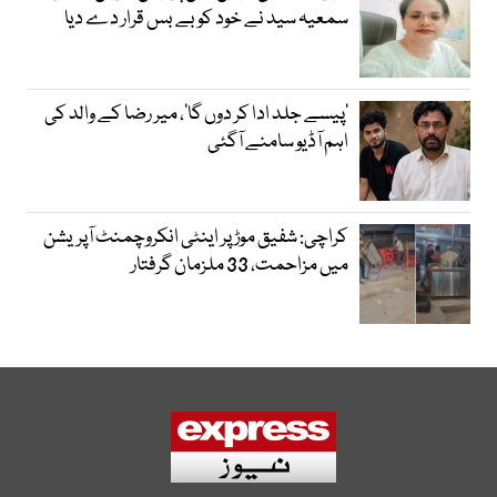
سمعیہ سید نے خود کو بے بس قرار دے دیا
’پیسے جلد ادا کر دوں گا‘، میر رضا کے والد کی
اہم آڈیو سامنے آگئی
کراچی: شفیق موڑ پر اینٹی انکروچمنٹ آپریشن
میں مزاحمت، 33 ملزمان گرفتار