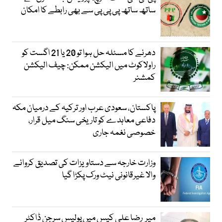
ساتھ ساتھ پی پی پی سے بھی رابطے کا امکان
دھرنے کا مسئلہ حل ہوا تو 20 یا 21 اگست کو
راولاکوٹ میں الیکشن ممکن: چیف الیکشن
کمشنر
پاکستان، سعودی عرب اور ترکیہ کے درمیان مکہ
دفاعی معاہدے کو تاریخی سنگ میل قرار،
خصوصی نغمہ جاری
وزارت خارجہ سے دستاویزات کی تصدیق کروانے
والا غیرقانونی نیٹ ورک پکڑا گیا
میر رضا علی کیس میں پولیس سرجن ڈاکٹر