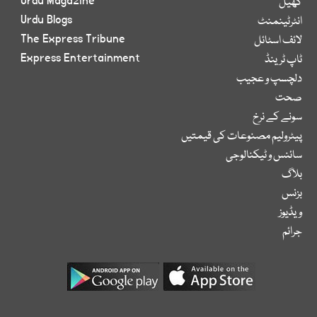
Urdu Magazine
کھیل
Urdu Blogs
انٹرٹینمنٹ
The Express Tribune
لائف اسٹائل
Express Entertainment
ٹاپ ٹرینڈ
دلچسپ و عجیب
صحت
سونے کے نرخ
پیٹرولیم مصنوعات کی قیمتیں
سائنس و ٹیکنالوجی
بلاگ
بزنس
ویڈیوز
جرائم