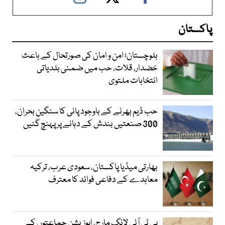
پاکستان
بلوچستان؛ امن و امان کی صورتحال کے باعث
خضدار، قلات، حب میں ضمنی بلدیاتی
انتخابات ملتوی
حب ڈیم بھرنے کے باوجود پانی کا سنگین بحران،
300 صنعتیں بندش کے دہانے پر پہنچ گئیں
بھارتی میڈیا پاکستان، سعودی عرب، ترکیہ
معاہدے کے دفاعی فوائد کا معترف
پی ٹی آئی لانگ مارچ، اپوزیشن جماعتوں کے