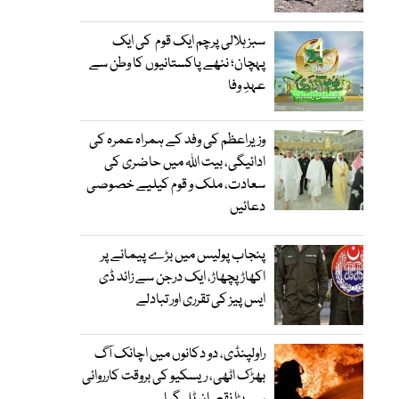
سبز ہلالی پرچم ایک قوم کی ایک
پہچان؛ ننھے پاکستانیوں کا وطن سے
عہدِ وفا
وزیراعظم کی وفد کے ہمراہ عمرہ کی
ادائیگی، بیت اللہ میں حاضری کی
سعادت، ملک و قوم کیلیے خصوصی
دعائیں
پنجاب پولیس میں بڑے پیمانے پر
اکھاڑ پچھاڑ، ایک درجن سے زائد ڈی
ایس پیز کی تقرری اور تبادلے
راولپنڈی، دو دکانوں میں اچانک آگ
بھڑک اٹھی، ریسکیو کی بروقت کارروائی