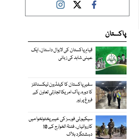
پاکستان
قیامِ پاکستان کی لازوال داستان، ایک
عینی شاہد کی زبانی
سفیرِ پاکستان کا کیلڈرون ٹیکسٹائلز
کا دورہ، پاک امریکا تجارتی تعاون کے
فروغ پر زور
سیکیورٹی فورسز کی خیبر پختونخوا میں
کارروائیاں، فتنۃ الخوارج کے 10
دہشتگرد ہلاک