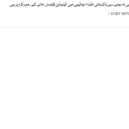
یں نہ ہونے سے پاکستانی طلباء ابوظہبی میں کینیڈین قونصل خانے کے رحم وکرم پر ہیں
STAFF REP