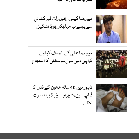
سے بڑا نقصان ٹل گیا
میر رضا کیس، راتوں رات قبر کشائی
سے پہلے نیا میڈیکل بورڈ تشکیل
میر رضا علی کے انصاف کیلیے
کراچی میں سول سوسائٹی کا احتجاج
لاہور میں 40 سالہ خاتون کے قتل کا
ڈراپ سین، شوہر اور سوتیلا بیٹا ملوث
نکلے