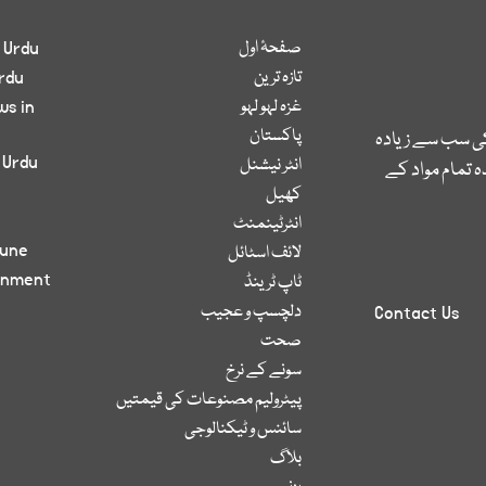
صفحۂ اول
 Urdu
تازہ ترین
rdu
غزہ لہو لہو
ws in
پاکستان
کی سب سے زیادہ
 Urdu
انٹر نیشنل
 تمام مواد کے
کھیل
انٹرٹینمنٹ
bune
لائف اسٹائل
inment
ٹاپ ٹرینڈ
دلچسپ و عجیب
Contact Us
صحت
سونے کے نرخ
پیٹرولیم مصنوعات کی قیمتیں
سائنس و ٹیکنالوجی
بلاگ