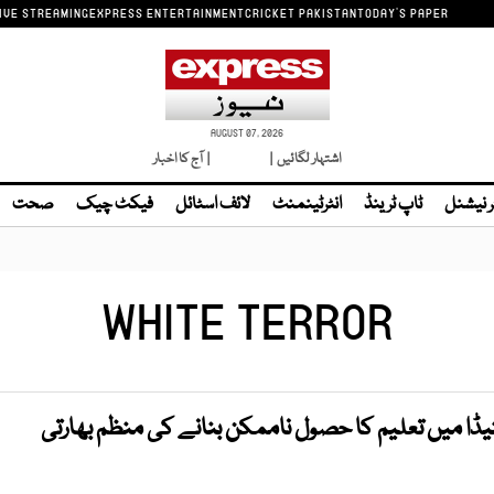
IVE STREAMING
EXPRESS ENTERTAINMENT
CRICKET PAKISTAN
TODAY'S PAPER
AUGUST 07, 2026
اشتہار لگائیں |
لائیو ٹی وی
| آج کا اخبار
ر نیشنل
ٹاپ ٹرینڈ
انٹرٹینمنٹ
لائف اسٹائل
فیکٹ چیک
صحت
WHITE TERROR
ڈا میں تعلیم کا حصول ناممکن بنانے کی منظم بھارتی