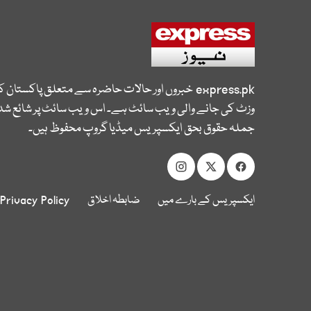
express.pk
خبروں اور حالات حاضرہ سے متعلق پاکستان 
وزٹ کی جانے والی ویب سائٹ ہے۔ اس ویب سائٹ پر شائع شدہ
جملہ حقوق بحق ایکسپریس میڈیا گروپ محفوظ ہیں۔
ایکسپریس کے بارے میں
ضابطہ اخلاق
Privacy Policy