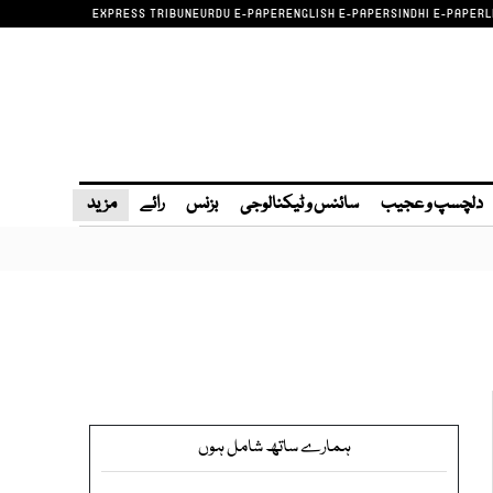
EXPRESS TRIBUNE
URDU E-PAPER
ENGLISH E-PAPER
SINDHI E-PAPER
L
دلچسپ و عجیب
سائنس و ٹیکنالوجی
بزنس
رائے
مزید
ہمارے ساتھ شامل ہوں