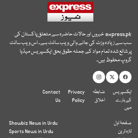
express.pk
خبروں اور حالات حاضرہ سے متعلق پاکستان کی
سب سے زیادہ وزٹ کی جانے والی ویب سائٹ ہے۔ اس ویب سائٹ
پر شائع شدہ تمام مواد کے جملہ حقوق بحق ایکسپریس میڈیا
گروپ محفوظ ہیں۔
ایکسپریس
ضابطہ
Privacy
Contact
کے بارے
اخلاق
Policy
Us
میں
صفحۂ اول
Showbiz News in Urdu
تازہ ترین
Sports News in Urdu