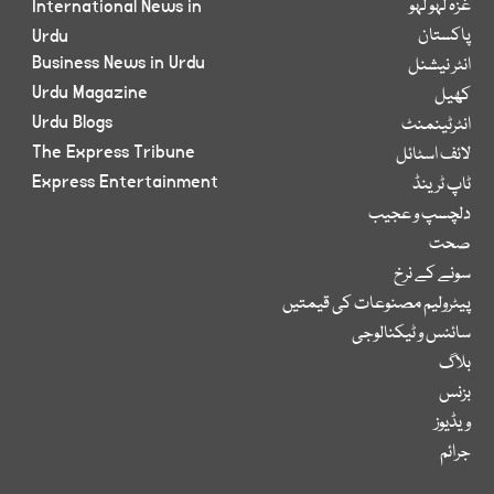
غزہ لہو لہو
International News in
پاکستان
Urdu
Business News in Urdu
انٹر نیشنل
Urdu Magazine
کھیل
Urdu Blogs
انٹرٹینمنٹ
The Express Tribune
لائف اسٹائل
Express Entertainment
ٹاپ ٹرینڈ
دلچسپ و عجیب
صحت
سونے کے نرخ
پیٹرولیم مصنوعات کی قیمتیں
سائنس و ٹیکنالوجی
بلاگ
بزنس
ویڈیوز
جرائم