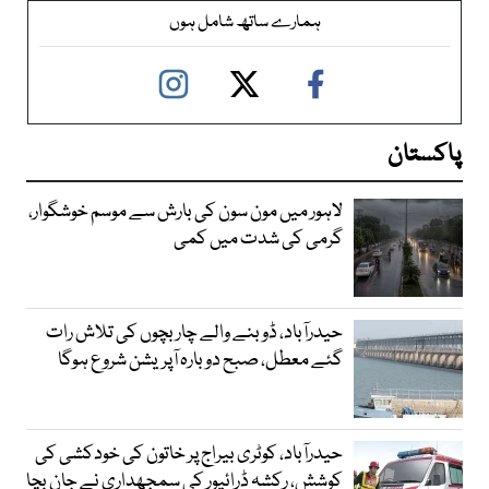
ہمارے ساتھ شامل ہوں
پاکستان
لاہور میں مون سون کی بارش سے موسم خوشگوار،
گرمی کی شدت میں کمی
حیدرآباد، ڈوبنے والے چار بچوں کی تلاش رات
گئے معطل، صبح دوبارہ آپریشن شروع ہوگا
حیدرآباد، کوٹری بیراج پر خاتون کی خودکشی کی
کوشش، رکشہ ڈرائیور کی سمجھداری نے جان بچا