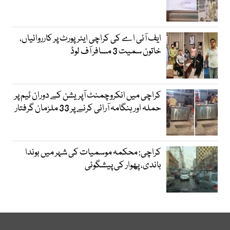
ایف آئی اے کی کراچی ایئرپورٹ پر کارروائیاں،
خاتون سمیت 3 مسافر آف لوڈ
کراچی میں انکروچمنٹ آپریشن کے دوران ٹیم پر
حملہ اور ہنگامہ آرائی کرنے پر 33 ملزمان گرفتار
کراچی: محکمہ موسمیات کی شہر میں بوندا
باندی، پھوار کی پیشگوئی