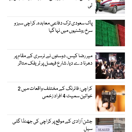
لی
پاک سعودی ترک دفاعی معاہدہ، کراچی سبز و
سرخ روشنیوں میں نہا گیا
میر رضا کیس، دوستوں نے نرسری کے مقام پر
دھرنا دے دیا، شارع فیصل پر ٹریفک متاثر
کراچی: فائرنگ کے مختلف واقعات میں 2
خواتین سمیت 4 افراد زخمی
جشن آزادی کے موقع پر کراچی کی جھنڈا گلی
سیل