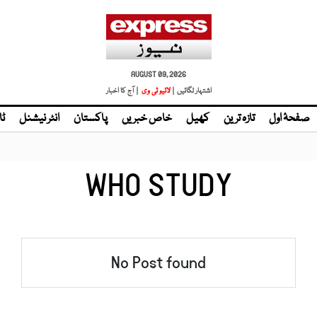
AUGUST 09, 2026
اشتہار لگائیں |
| آج کا اخبار
صفحۂ اول
تازہ ترین
کھیل
خاص خبریں
پاکستان
انٹر نیشنل
ٹا
WHO STUDY
No Post found