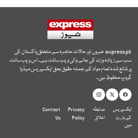
express.pk
خبروں اور حالات حاضرہ سے متعلق پاکستان کی
سب سے زیادہ وزٹ کی جانے والی ویب سائٹ ہے۔ اس ویب سائٹ
پر شائع شدہ تمام مواد کے جملہ حقوق بحق ایکسپریس میڈیا
گروپ محفوظ ہیں۔
ایکسپریس
ضابطہ
Privacy
Contact
کے بارے
اخلاق
Policy
Us
میں