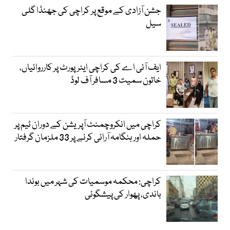
جشن آزادی کے موقع پر کراچی کی جھنڈا گلی
سیل
ایف آئی اے کی کراچی ایئرپورٹ پر کارروائیاں،
خاتون سمیت 3 مسافر آف لوڈ
کراچی میں انکروچمنٹ آپریشن کے دوران ٹیم پر
حملہ اور ہنگامہ آرائی کرنے پر 33 ملزمان گرفتار
کراچی: محکمہ موسمیات کی شہر میں بوندا
باندی، پھوار کی پیشگوئی