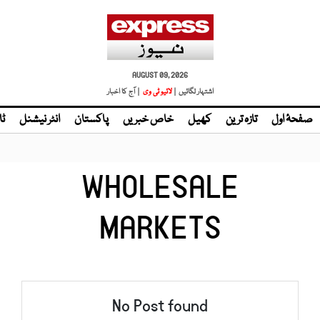
AUGUST 09, 2026
اشتہار لگائیں |
لائیو ٹی وی
| آج کا اخبار
صفحۂ اول
تازہ ترین
کھیل
خاص خبریں
پاکستان
انٹر نیشنل
ٹا
WHOLESALE
MARKETS
No Post found