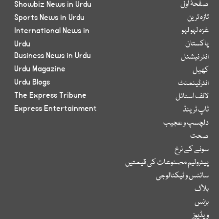
صفحۂ اول
Showbiz News in Urdu
تازہ ترین
Sports News in Urdu
غزہ لہو لہو
International News in
پاکستان
Urdu
Business News in Urdu
انٹر نیشنل
Urdu Magazine
کھیل
Urdu Blogs
انٹرٹینمنٹ
The Express Tribune
لائف اسٹائل
Express Entertainment
ٹاپ ٹرینڈ
دلچسپ و عجیب
صحت
سونے کے نرخ
پیٹرولیم مصنوعات کی قیمتیں
سائنس و ٹیکنالوجی
بلاگ
بزنس
ویڈیوز