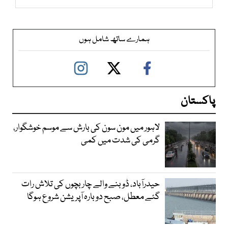
ہمارے ساتھ شامل ہوں
پاکستان
لاہور میں مون سون کی بارش سے موسم خوشگوار،
گرمی کی شدت میں کمی
حیدرآباد، ڈوبنے والے چار بچوں کی تلاش رات
گئے معطل، صبح دوبارہ آپریشن شروع ہوگا