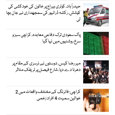
حیدرآباد، کوٹری بیراج پر خاتون کی خودکشی کی
کوشش، رکشہ ڈرائیور کی سمجھداری نے جان بچا
لی
پاک سعودی ترک دفاعی معاہدہ، کراچی سبز و
سرخ روشنیوں میں نہا گیا
میر رضا کیس، دوستوں نے نرسری کے مقام پر
دھرنا دے دیا، شارع فیصل پر ٹریفک متاثر
کراچی: فائرنگ کے مختلف واقعات میں 2
خواتین سمیت 4 افراد زخمی