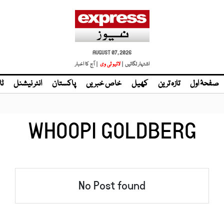
AUGUST 07, 2026
اشتہار لگائیں |
لائیو ٹی وی
| آج کا اخبار
صفحۂ اول
تازہ ترین
کھیل
خاص خبریں
پاکستان
انٹر نیشنل
ٹا
WHOOPI GOLDBERG
No Post found