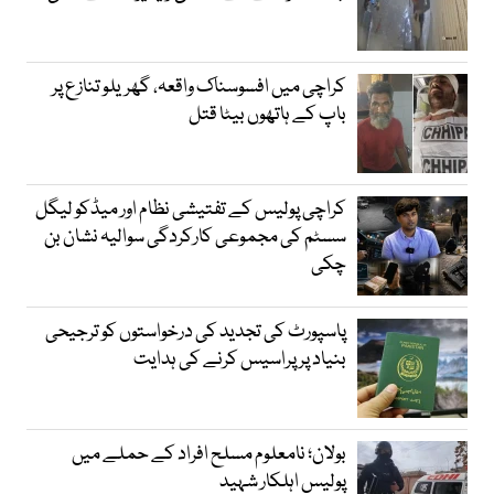
کراچی میں افسوسناک واقعہ، گھریلو تنازع پر
باپ کے ہاتھوں بیٹا قتل
کراچی پولیس کے تفتیشی نظام اور میڈکو لیگل
سسٹم کی مجموعی کارکردگی سوالیہ نشان بن
چکی
پاسپورٹ کی تجدید کی درخواستوں کو ترجیحی
بنیاد پر پراسیس کرنے کی ہدایت
بولان؛ نامعلوم مسلح افراد کے حملے میں
پولیس اہلکار شہید