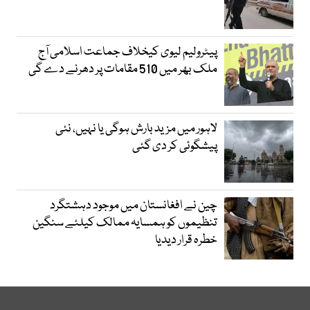
پیٹرولیم لیوی کیخلاف جماعت اسلامی آج
ملک بھر میں 510 مقامات پر دھرنے دے گی
لاہور میں مزید بارش ہوگی یا نہیں، نئی
پیشگوئی کر دی گئی
چین نے افغانستان میں موجود دہشتگرد
تنظیموں کو ہمسایہ ممالک کیلئے سنگین
خطرہ قرار دیدیا