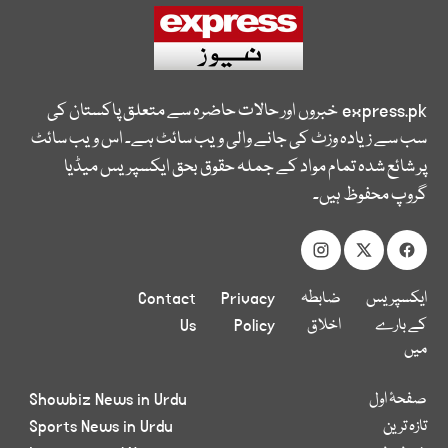
express.pk
خبروں اور حالات حاضرہ سے متعلق پاکستان کی
سب سے زیادہ وزٹ کی جانے والی ویب سائٹ ہے۔ اس ویب سائٹ
پر شائع شدہ تمام مواد کے جملہ حقوق بحق ایکسپریس میڈیا
گروپ محفوظ ہیں۔
ایکسپریس
ضابطہ
Privacy
Contact
کے بارے
اخلاق
Policy
Us
میں
صفحۂ اول
Showbiz News in Urdu
تازہ ترین
Sports News in Urdu