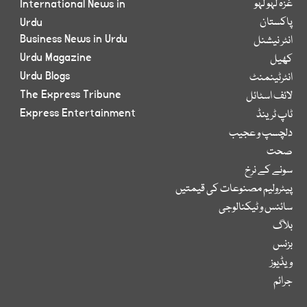
غزہ لہو لہو
International News in
پاکستان
Urdu
Business News in Urdu
انٹر نیشنل
Urdu Magazine
کھیل
Urdu Blogs
انٹرٹینمنٹ
The Express Tribune
لائف اسٹائل
Express Entertainment
ٹاپ ٹرینڈ
دلچسپ و عجیب
صحت
سونے کے نرخ
پیٹرولیم مصنوعات کی قیمتیں
سائنس و ٹیکنالوجی
بلاگ
بزنس
ویڈیوز
جرائم