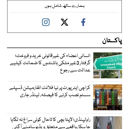
ہمارے ساتھ شامل ہوں
پاکستان
انسانی اعضاء کی غیرقانونی خرید و فروخت؛
گرفتار 3غیر ملکی باشندوں کا ضمانت کیلیے
عدالت سے رجوع
کراچی ایئرپورٹ پر نیا فلائٹ انفارمیشن ڈسپلے
سسٹم نصب کرنے کا فیصلہ، ٹینڈر جاری
راولپنڈی؛ لاپتا بچی کا تاحال کوئی سراغ نہ لگایا
جا سکا، واقعے سے متعلق ویڈیو سامنے آگئی