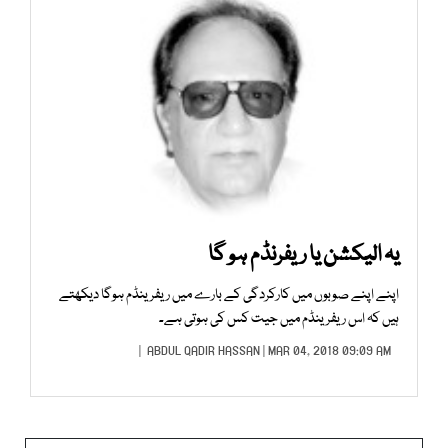
یہ الیکشن یا ریفرنڈم ہو گا
اپنے اپنے صوبوں میں کارکردگی کے بارے میں ریفرینڈم ہوگا دیکھتے
ہیں کہ اس ریفرینڈم میں جیت کس کی ہوتی ہے۔
ABDUL QADIR HASSAN
| MAR 04, 2018 09:09 AM |