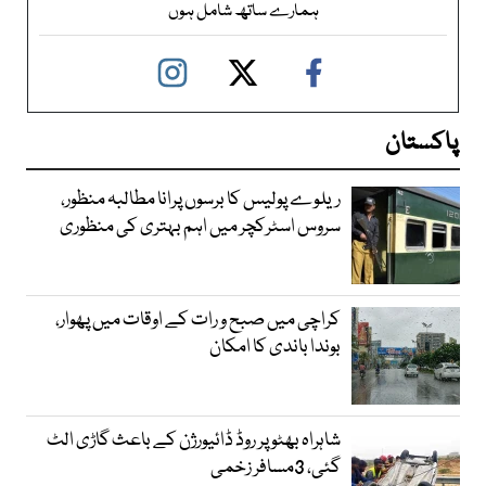
ہمارے ساتھ شامل ہوں
پاکستان
ریلوے پولیس کا برسوں پرانا مطالبہ منظور،
سروس اسٹرکچر میں اہم بہتری کی منظوری
کراچی میں صبح و رات کے اوقات میں پھوار،
بوندا باندی کا امکان
شاہراہ بھٹو پر روڈ ڈائیورژن کے باعث گاڑی الٹ
گئی، 3مسافر زخمی