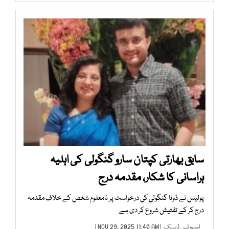
سابق بھارتی کپتان سارو گنگولی کی اہلیہ
ہراسانی کا شکار، مقدمہ درج
پولیس نے ڈونا گنگولی کی درخواست پر نامعلوم شخص کے خلاف مقدمہ
درج کر کے تفتیش شروع کر دی ہے
اسپورٹس ڈیسک
| NOV 29, 2025 11:40 AM |