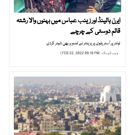
ایرن ہالینڈ اور زینب عباس میں بہنوں والا رشتہ
قائم دوستی کے چرچے
ٹوئٹر پر آسٹریلوی پریزینٹر نے تصویر بھی شیئر کردی
ویب ڈیسک
| FEB 22, 2022 08:10 PM |