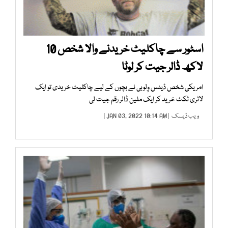
اسٹور سے چاکلیٹ خریدنے والا شخص 10
لاکھ ڈالر جیت کر لوٹا
امریکی شخص ڈینس وِلوبی نے بچوں کے لیے چاکلیٹ خریدی تو ایک
لاٹری ٹکٹ خرید کر ایک ملین ڈالر رقم جیت لی
ویب ڈیسک
| JAN 03, 2022 10:14 AM |