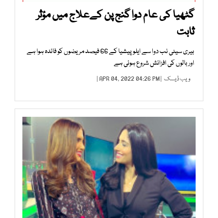
گٹھیا کی عام دوا گنج پن کےعلاج میں مؤثر
ثابت
بیری سیٹی نب دوا سے ایلوپیشیا کے 66 فیصد مریضوں کو فائدہ ہوا ہے
اور بالوں کی افزائش شروع ہوئی ہے
ویب ڈیسک
| APR 04, 2022 04:26 PM |