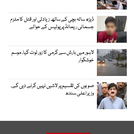
ڈیڑھ سالہ بچی کے ساتھ زیادتی اور قتل کا ملزم
جسمانی ریمانڈ پر پولیس کے حوالے
لاہور میں بارش سے گرمی کا زور ٹوٹ گیا، موسم
خوشگوار
صوبوں کی تقسیم پر لاشیں نہیں گرنے دیں گے،
وزیراعلیٰ سندھ