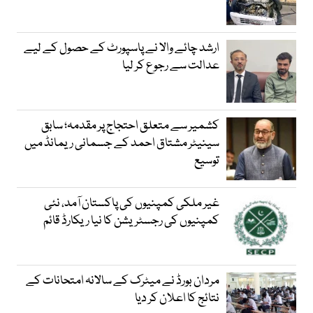
ارشد چائے والا نے پاسپورٹ کے حصول کے لیے
عدالت سے رجوع کر لیا
کشمیر سے متعلق احتجاج پر مقدمہ؛ سابق
سینیٹر مشتاق احمد کے جسمانی ریمانڈ میں
توسیع
غیر ملکی کمپنیوں کی پاکستان آمد، نئی
کمپنیوں کی رجسٹریشن کا نیا ریکارڈ قائم
مردان بورڈ نے میٹرک کے سالانہ امتحانات کے
نتائج کا اعلان کر دیا