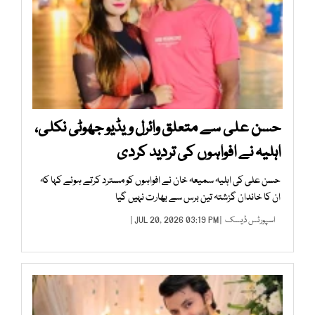
حسن علی سے متعلق وائرل ویڈیو جھوٹی نکلی،
اہلیہ نے افواہوں کی تردید کردی
حسن علی کی اہلیہ سمیعہ خان نے افواہوں کو مسترد کرتے ہوئے کہا کہ
ان کا خاندان گزشتہ تین برس سے بھارت نہیں گیا
اسپورٹس ڈیسک
| JUL 20, 2026 03:19 PM |