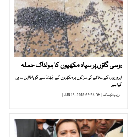
روسی گاؤں پر سیاہ مکھیوں کا ہولناک حملہ
لیزوریوی کے علاقے کی سڑکوں پر مکھیوں کے جُھنڈ سے گویا قالین سا بن
گیا ہے
ویب ڈیسک
| JUN 18, 2019 09:54 AM |