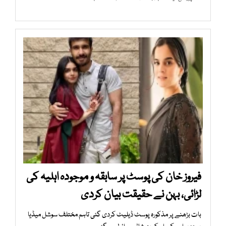
فیروز خان کی پوسٹ پر سابقہ و موجودہ اہلیہ کی
لڑائی، بہن نے حقیقت بیان کردی
بات بڑھنے پر مذکورہ پوسٹ ڈیلیٹ کردی گئی تاہم مختلف سوشل میڈیا