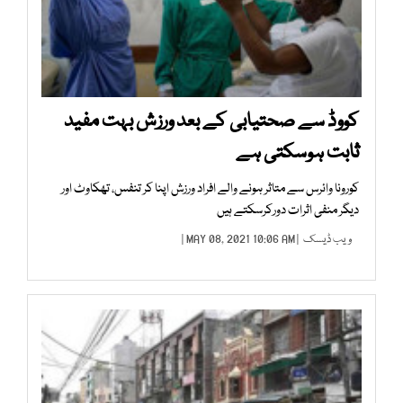
کووڈ سے صحتیابی کے بعد ورزش بہت مفید
ثابت ہوسکتی ہے
کورونا وائرس سے متاثر ہونے والے افراد ورزش اپنا کر تنفس، تھکاوٹ اور
دیگر منفی اثرات دورکرسکتے ہیں
ویب ڈیسک
| MAY 08, 2021 10:06 AM |