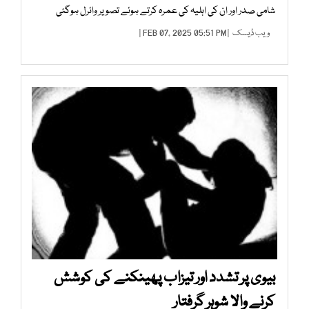
شامی صدر اور ان کی اہلیہ کی عمرہ کرتے ہوئے تصویر وائرل ہوگئی
ویب ڈیسک
| FEB 07, 2025 05:51 PM |
بیوی پر تشدد اور تیزاب پھینکنے کی کوشش
کرنے والا شوہر گرفتار