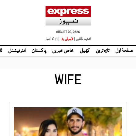
AUGUST 06, 2026
اشتہار لگائیں |
لائیو ٹی وی
| آج کا اخبار
صفحۂ اول
تازہ ترین
کھیل
خاص خبریں
پاکستان
انٹر نیشنل
ٹا
WIFE