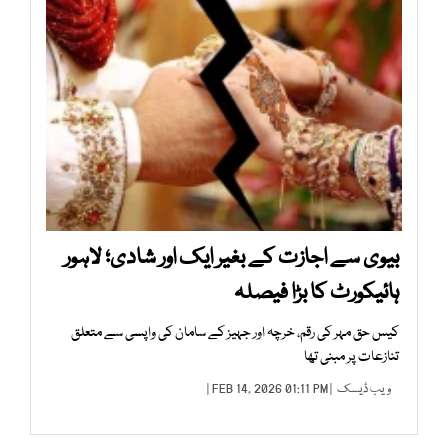
بیوی سے اجازت کے بغیر ایک اور شادی؛ لاہور
ہائیکورٹ کا بڑا فیصلہ
کیس حق مہر کی رقم، خرچہ اور جہیز کے سامان کی واپسی سے متعلق
تنازعات پر مبنی تھا
ویب ڈیسک
| FEB 14, 2026 01:11 PM |