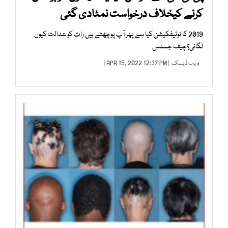
کرنے کیخلاف درخواست نمٹادی گئی
2019 کا نوٹیفکیشن کیا ہے پھر آپ پوچھتے ہیں رات کو عدالت کیوں
لگائی؟چیف جسٹس
ویب ڈیسک
| APR 15, 2022 12:37 PM |