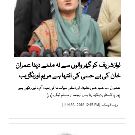
نوازشریف کو گھر والوں سے نہ ملنے دینا عمران
خان کی بے حسی کی انتہا ہے مریم اورنگزیب
عمران صاحب جس غلیظ اور منفی سیاست کی بنیاد آپ نے رکھی ہے
پورا پاکستان دیکھ رہا ہے، ترجمان مسلم لیگ (ن)
ویب ڈیسک
| JUN 06, 2019 12:15 PM |