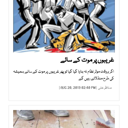
غریبوں پر موت کے سائے
اگر بروقت موثر نظام نہ بنایا گیا گیا تو پھر غریبوں پر موت کے سائے ہمیشہ
کی طرح منڈلاتے رہیں گے
مناظر علی
| AUG 20, 2019 02:40 PM |