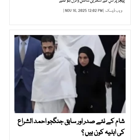
پیجز پر اس کے اسکرین شاٹس وائرل ہو گئے
ویب ڈیسک
| NOV 16, 2025 12:02 PM |
شام کے نئے صدر اور سابق جنگجو احمد الشراع
کی اہلیہ کون ہیں ؟