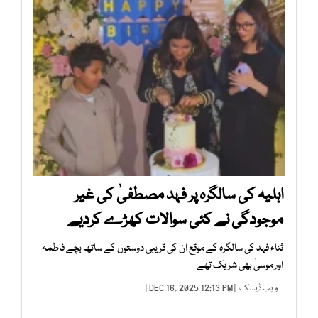
اہلیہ کی سالگرہ پر فہد مصطفیٰ کی غیر
موجودگی نے کئی سوالات کھڑے کردیے
ثناء فہد کی سالگرہ کے موقع ان کی قریبی دوستوں کے ساتھ بچے فاطمہ
اور موسیٰ بھی شریک تھے
ویب ڈیسک
| DEC 16, 2025 12:13 PM |