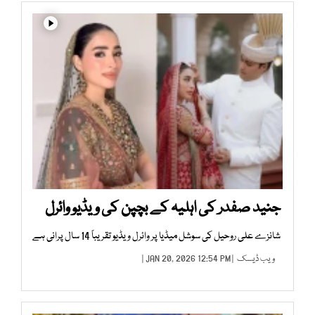
جنید صفدر کی اہلیہ کے بچپن کی ویڈیو وائرل
شانزے علی روحیل کی سوشل میڈیا پر وائرل ویڈیو تقریباً 14 سال پرانی ہے
ویب ڈیسک
| JAN 20, 2026 12:54 PM |