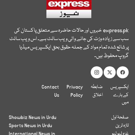
express.pk
خبروں اور حالات حاضرہ سے متعلق پاکستان کی
سب سے زیادہ وزٹ کی جانے والی ویب سائٹ ہے۔ اس ویب سائٹ
پر شائع شدہ تمام مواد کے جملہ حقوق بحق ایکسپریس میڈیا
گروپ محفوظ ہیں۔
ایکسپریس
ضابطہ
Privacy
Contact
کے بارے
اخلاق
Policy
Us
میں
صفحۂ اول
Showbiz News in Urdu
تازہ ترین
Sports News in Urdu
غزہ لہو لہو
International News in