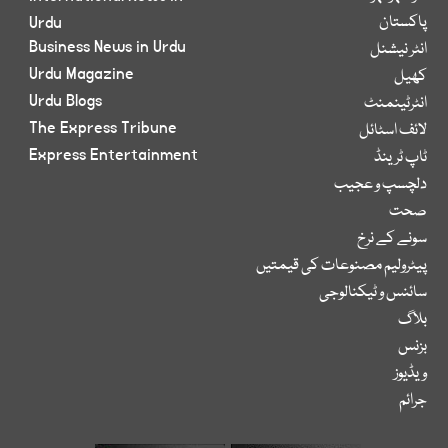
پاکستان
Urdu
Business News in Urdu
انٹر نیشنل
Urdu Magazine
کھیل
Urdu Blogs
انٹرٹینمنٹ
The Express Tribune
لائف اسٹائل
Express Entertainment
ٹاپ ٹرینڈ
دلچسپ و عجیب
صحت
سونے کے نرخ
پیٹرولیم مصنوعات کی قیمتیں
سائنس و ٹیکنالوجی
بلاگ
بزنس
ویڈیوز
جرائم