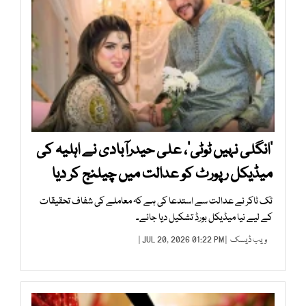
’انگلی نہیں ٹوٹی‘، علی حیدرآبادی نے اہلیہ کی
میڈیکل رپورٹ کو عدالت میں چیلنج کر دیا
ٹک ٹاکر نے عدالت سے استدعا کی ہے کہ معاملے کی شفاف تحقیقات
کے لیے نیا میڈیکل بورڈ تشکیل دیا جائے۔
ویب ڈیسک
| JUL 20, 2026 01:22 PM |