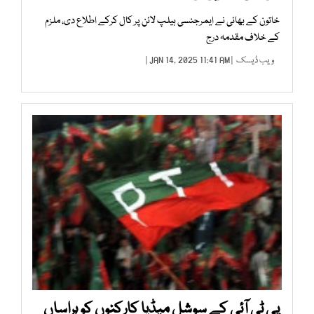
خاتون کے بھائی نے ایمرجنسی ہیلپ لائن پر کال کرکے اطلاع دی، ملزم
کے خلاف مقدمہ درج
ویب ڈیسک
| JAN 14, 2025 11:41 AM |
پی ٹی آئی کے سوشل میڈیا کارکنوں کو ہراساں