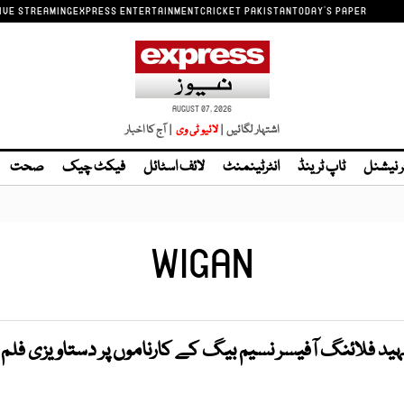
IVE STREAMING
EXPRESS ENTERTAINMENT
CRICKET PAKISTAN
TODAY'S PAPER
AUGUST 07, 2026
اشتہار لگائیں |
لائیو ٹی وی
| آج کا اخبار
ر نیشنل
ٹاپ ٹرینڈ
انٹرٹینمنٹ
لائف اسٹائل
فیکٹ چیک
صحت
WIGAN
شہید فلائنگ آفیسر نسیم بیگ کے کارناموں پر دستاویزی فلم