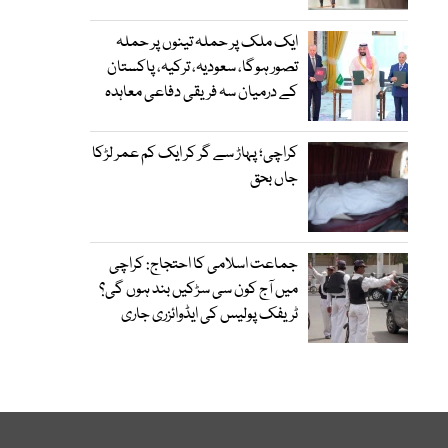
ایک ملک پر حملہ تینوں پر حملہ
تصور ہوگا، سعودیہ، ترکیہ، پاکستان
کے درمیان سہ فریقی دفاعی معاہدہ
کراچی؛ پہاڑ سے گر کر ایک کم عمر لڑکا
جاں بحق
جماعت اسلامی کا احتجاج: کراچی
میں آج کون سی سڑکیں بند ہوں گی؟
ٹریفک پولیس کی ایڈوائزری جاری