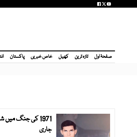
صفحۂ اول
تازہ ترین
کھیل
خاص خبریں
پاکستان
انٹ
1971 کی جنگ میں 
جاری