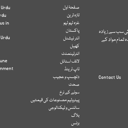
صفحۂ اول
 Urdu
تازہ ترین
rdu
غزہ لہو لہو
ws in
پاکستان
کی سب سے زیادہ
 Urdu
انٹر نیشنل
 تمام مواد کے
کھیل
انٹرٹینمنٹ
bune
لائف اسٹائل
inment
ٹاپ ٹرینڈ
دلچسپ و عجیب
Contact Us
صحت
سونے کے نرخ
پیٹرولیم مصنوعات کی قیمتیں
سائنس و ٹیکنالوجی
بلاگ
بزنس