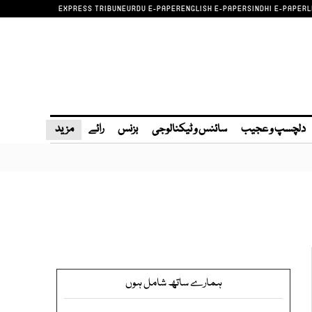
EXPRESS TRIBUNE
URDU E-PAPER
ENGLISH E-PAPER
SINDHI E-PAPER
L
دلچسپ و عجیب
سائنس و ٹیکنالوجی
بزنس
رائے
مزید
ہمارے ساتھ شامل ہوں