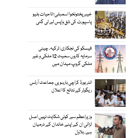
خیبرپختونخوا اسمبلی؛ تاحیات بلیو
پاسپورٹ کی شق واپس لے لی گئی
فیسکو کی نجکاری: ترکیہ، چینی
سرمایہ کاروں سمیت 12 ملکی و غیر
ملکی گروپ میدان میں
انٹر بورڈ کراچی بارہویں جماعت آرٹس
ریگولر کے نتائج کا اعلان
وزیراعظم سے کوئی شکایت نہیں اصل
لڑائی ان کے اپنے خاندان کے درمیان
ہے، بلاول