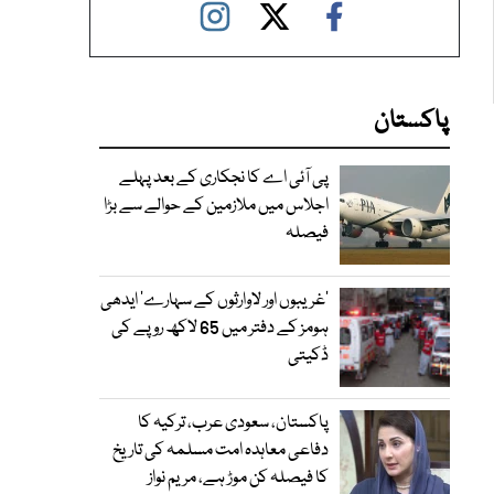
پاکستان
پی آئی اے کا نجکاری کے بعد پہلے
اجلاس میں ملازمین کے حوالے سے بڑا
فیصلہ
’غریبوں اور لاوارثوں کے سہارے‘ ایدھی
ہومز کے دفتر میں 65 لاکھ روپے کی
ڈکیتی
پاکستان، سعودی عرب، ترکیہ کا
دفاعی معاہدہ امت مسلمہ کی تاریخ
کا فیصلہ کن موڑ ہے، مریم نواز