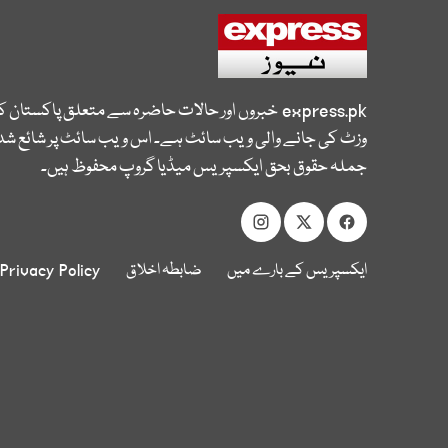
express.pk
خبروں اور حالات حاضرہ سے متعلق پاکستان 
وزٹ کی جانے والی ویب سائٹ ہے۔ اس ویب سائٹ پر شائع شدہ
جملہ حقوق بحق ایکسپریس میڈیا گروپ محفوظ ہیں۔
ایکسپریس کے بارے میں
ضابطہ اخلاق
Privacy Policy