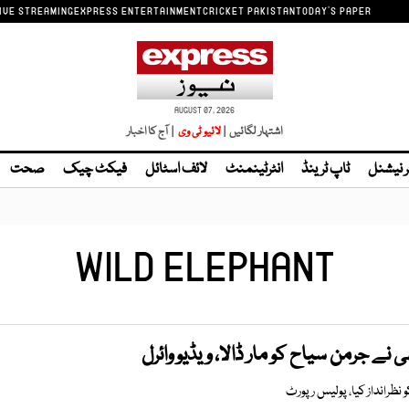
IVE STREAMING
EXPRESS ENTERTAINMENT
CRICKET PAKISTAN
TODAY'S PAPER
AUGUST 07, 2026
اشتہار لگائیں |
لائیو ٹی وی
| آج کا اخبار
ر نیشنل
ٹاپ ٹرینڈ
انٹرٹینمنٹ
لائف اسٹائل
فیکٹ چیک
صحت
WILD ELEPHANT
نے جرمن سیاح کو مار ڈالا، ویڈیو وائرل
 نظرانداز کیا، پولیس رپورٹ