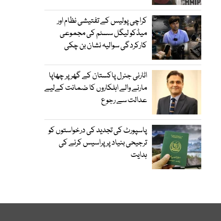
کراچی پولیس کے تفتیشی نظام اور
میڈکو لیگل سسٹم کی مجموعی
کارکردگی سوالیہ نشان بن چکی
اٹارنی جنرل پاکستان کے گھر پر چھاپا
مارنے والے اہلکاروں کا ضمانت کےلیے
عدالت سے رجوع
پاسپورٹ کی تجدید کی درخواستوں کو
ترجیحی بنیاد پر پراسیس کرنے کی
ہدایت