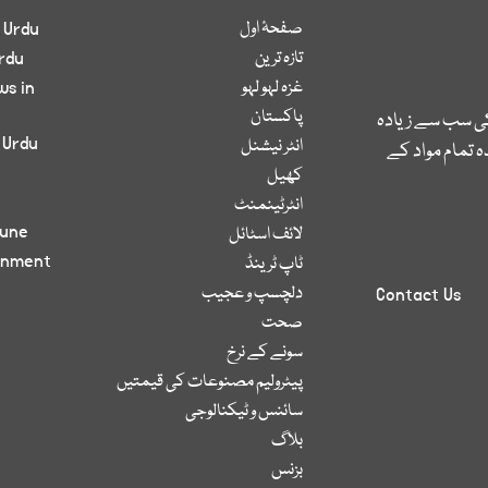
صفحۂ اول
 Urdu
تازہ ترین
rdu
غزہ لہو لہو
ws in
پاکستان
کی سب سے زیادہ
 Urdu
انٹر نیشنل
 تمام مواد کے
کھیل
انٹرٹینمنٹ
bune
لائف اسٹائل
inment
ٹاپ ٹرینڈ
دلچسپ و عجیب
Contact Us
صحت
سونے کے نرخ
پیٹرولیم مصنوعات کی قیمتیں
سائنس و ٹیکنالوجی
بلاگ
بزنس