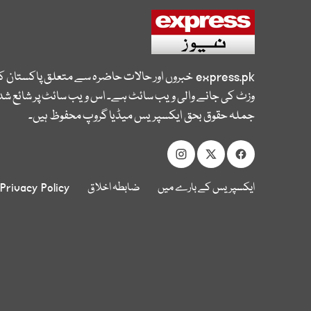
express.pk
خبروں اور حالات حاضرہ سے متعلق پاکستان 
وزٹ کی جانے والی ویب سائٹ ہے۔ اس ویب سائٹ پر شائع شدہ
جملہ حقوق بحق ایکسپریس میڈیا گروپ محفوظ ہیں۔
ایکسپریس کے بارے میں
ضابطہ اخلاق
Privacy Policy