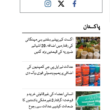
پاکستان
اگست کے پہلے ہفتے ہی مہنگائی
کی رفتار میں اضافہ، 20 اشیائے
ضروریہ کی قیمتیں بڑھ گئیں
عدالت نے ایل پی جی کمپنیوں کی
اضافی پریمیم وصولی فوری روک دی
انسانی اعضاء کی غیرقانونی خرید و
فروخت؛ گرفتار 3غیر ملکی باشندوں کا
ضمانت کیلیے عدالت سے رجوع