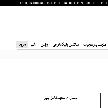
EXPRESS TRIBUNE
URDU E-PAPER
ENGLISH E-PAPER
SINDHI E-PAPER
L
دلچسپ و عجیب
سائنس و ٹیکنالوجی
بزنس
رائے
مزید
ہمارے ساتھ شامل ہوں