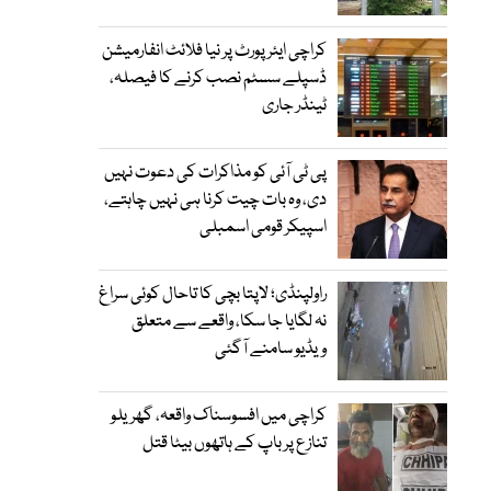
کراچی ایئرپورٹ پر نیا فلائٹ انفارمیشن
ڈسپلے سسٹم نصب کرنے کا فیصلہ،
ٹینڈر جاری
پی ٹی آئی کو مذاکرات کی دعوت نہیں
دی، وہ بات چیت کرنا ہی نہیں چاہتے،
اسپیکر قومی اسمبلی
راولپنڈی؛ لاپتا بچی کا تاحال کوئی سراغ
نہ لگایا جا سکا، واقعے سے متعلق
ویڈیو سامنے آگئی
کراچی میں افسوسناک واقعہ، گھریلو
تنازع پر باپ کے ہاتھوں بیٹا قتل