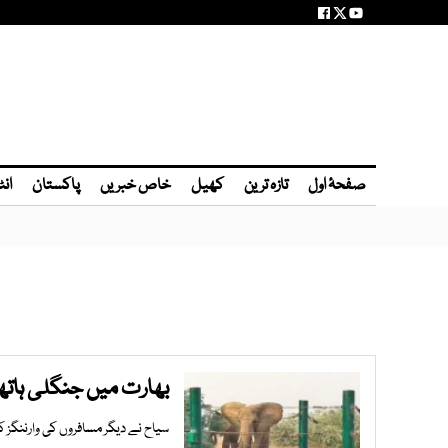
صفحۂ اول
تازہ ترین
کھیل
خاص خبریں
پاکستان
انٹ
بھارت میں جنگلی ہاتھی 
سیاح نے دیگر مسافروں کی وارننگز کو