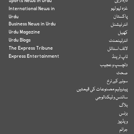
تازہ ترین
Sports News in Urdu
غزہ لہو لہو
International News in
پاکستان
Urdu
Business News in Urdu
انٹر نیشنل
Urdu Magazine
کھیل
Urdu Blogs
انٹرٹینمنٹ
The Express Tribune
لائف اسٹائل
Express Entertainment
ٹاپ ٹرینڈ
دلچسپ و عجیب
صحت
سونے کے نرخ
پیٹرولیم مصنوعات کی قیمتیں
سائنس و ٹیکنالوجی
بلاگ
بزنس
ویڈیوز
جرائم