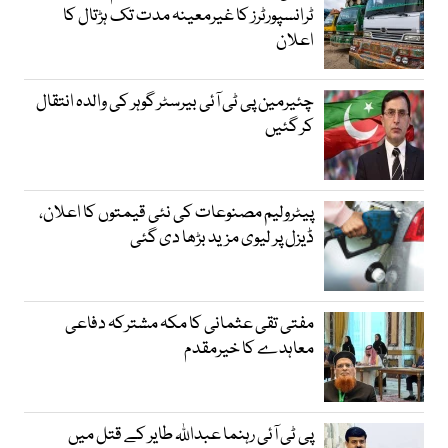
ٹرانسپورٹرز کا غیرمعینہ مدت تک ہڑتال کا
اعلان
چئیرمین پی ٹی آئی بیرسٹر گوہر کی والدہ انتقال
کر گئیں
پیٹرولیم مصنوعات کی نئی قیمتوں کا اعلان،
ڈیزل پر لیوی مزید بڑھا دی گئی
مفتی تقی عثمانی کا مکہ مشترکہ دفاعی
معاہدے کا خیرمقدم
پی ٹی آئی رہنما عبداللہ طایر کے قتل میں