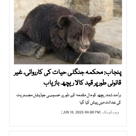
پنجاب: محکمہ جنگلی حیات کی کارروائی، غیر
قانونی طور پر قید کالا ریچھ بازیاب
برآمد شدہ ریچھ کو مالِ مقدمہ کے طور پر خصوصی جوڈیشل مجسٹریٹ
کی عدالت میں پیش کیا گیا
ویب ڈیسک
| JUN 18, 2026 04:00 PM |