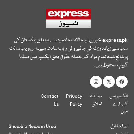
express.pk
خبروں اور حالات حاضرہ سے متعلق پاکستان کی
سب سے زیادہ وزٹ کی جانے والی ویب سائٹ ہے۔ اس ویب سائٹ
پر شائع شدہ تمام مواد کے جملہ حقوق بحق ایکسپریس میڈیا
گروپ محفوظ ہیں۔
ایکسپریس
ضابطہ
Privacy
Contact
کے بارے
اخلاق
Policy
Us
میں
صفحۂ اول
Showbiz News in Urdu