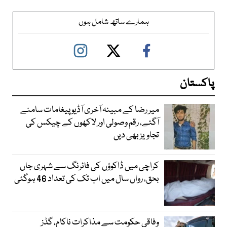
ہمارے ساتھ شامل ہوں
پاکستان
میر رضا کے مبینہ آخری آڈیو پیغامات سامنے
آگئے، رقم وصولی اور لاکھوں کے چیکس کی
تجاویز بھی دیں
کراچی میں ڈاکوؤں کی فائرنگ سے شہری جاں
بحق، رواں سال میں اب تک کی تعداد 46 ہوگئی
وفاقی حکومت سے مذاکرات ناکام، گڈز