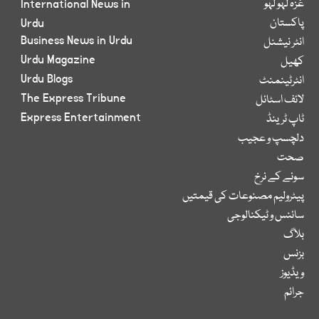
غزہ لہو لہو
International News in
پاکستان
Urdu
Business News in Urdu
انٹر نیشنل
Urdu Magazine
کھیل
Urdu Blogs
انٹرٹینمنٹ
The Express Tribune
لائف اسٹائل
Express Entertainment
ٹاپ ٹرینڈ
دلچسپ و عجیب
صحت
سونے کے نرخ
پیٹرولیم مصنوعات کی قیمتیں
سائنس و ٹیکنالوجی
بلاگ
بزنس
ویڈیوز
جرائم