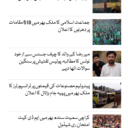
جماعت اسلامی کا ملک بھر میں 510 مقامات
پر دھرنوں کا اعلان
میر رضا کے والد کا چیف جسٹس سے از خود
نوٹس کا مطالبہ، پولیس تفتیش پر سنگین
سوالات اٹھا دیے
پیٹرولیم مصنوعات کی قیمتوں پر ٹرانسپورٹرز کا
ملک بھر میں پہیہ جام ہڑتال کا اعلان
کراچی سمیت سندھ بھر میں ایم ڈی کیٹ
امتحان ری شیڈول