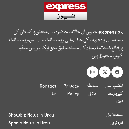
express.pk
خبروں اور حالات حاضرہ سے متعلق پاکستان کی
سب سے زیادہ وزٹ کی جانے والی ویب سائٹ ہے۔ اس ویب سائٹ
پر شائع شدہ تمام مواد کے جملہ حقوق بحق ایکسپریس میڈیا
گروپ محفوظ ہیں۔
ایکسپریس
ضابطہ
Privacy
Contact
کے بارے
اخلاق
Policy
Us
میں
صفحۂ اول
Showbiz News in Urdu
تازہ ترین
Sports News in Urdu