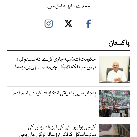
ہمارے ساتھ شامل ہوں
پاکستان
حکومت اعلامیہ جاری کرے کہ سسٹم تباہ
نہیں ہوا بلکہ ٹھیک چل رہا ہے، پی پی رہنما
پنجاب میں بلدیاتی انتخابات کیلئے اہم قدم
کراچی یونیورسٹی کی تیز رفتار بس کی
موٹرسائیکل کو ٹکر، 17 سالہ لڑکی جاں بحق