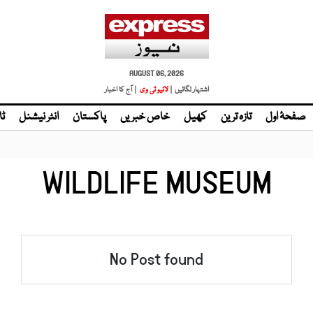
AUGUST 06, 2026
اشتہار لگائیں |
لائیو ٹی وی
| آج کا اخبار
صفحۂ اول
تازہ ترین
کھیل
خاص خبریں
پاکستان
انٹر نیشنل
ٹا
WILDLIFE MUSEUM
No Post found