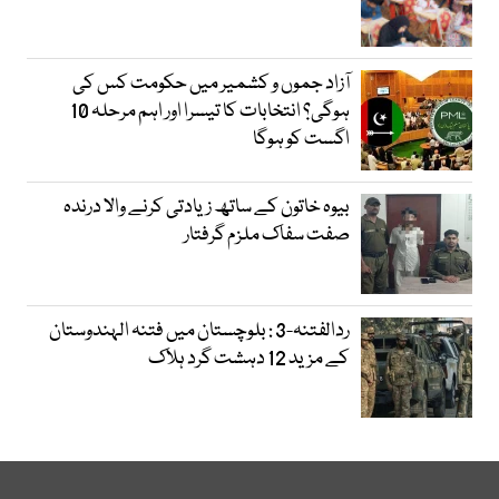
آزاد جموں و کشمیر میں حکومت کس کی
ہوگی؟ انتخابات کا تیسرا اور اہم مرحلہ 10
اگست کو ہوگا
بیوہ خاتون کے ساتھ زیادتی کرنے والا درندہ
صفت سفاک ملزم گرفتار
ردالفتنہ-3 : بلوچستان میں فتنہ الہندوستان
کے مزید 12 دہشت گرد ہلاک