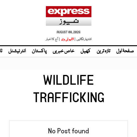
AUGUST 08, 2026
اشتہار لگائیں |
| آج کا اخبار
صفحۂ اول
تازہ ترین
کھیل
خاص خبریں
پاکستان
انٹر نیشنل
ٹا
WILDLIFE
TRAFFICKING
No Post found