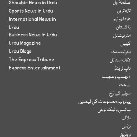
صفحۂ اول
Showbiz News in Urdu
تازہ ترین
Sports News in Urdu
غزہ لہو لہو
International News in
پاکستان
Urdu
Business News in Urdu
انٹر نیشنل
Urdu Magazine
کھیل
Urdu Blogs
انٹرٹینمنٹ
The Express Tribune
لائف اسٹائل
Express Entertainment
ٹاپ ٹرینڈ
دلچسپ و عجیب
صحت
سونے کے نرخ
پیٹرولیم مصنوعات کی قیمتیں
سائنس و ٹیکنالوجی
بلاگ
بزنس
ویڈیوز