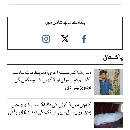
ہمارے ساتھ شامل ہوں
پاکستان
میر رضا کے مبینہ آخری آڈیو پیغامات سامنے
آگئے، رقم وصولی اور لاکھوں کے چیکس کی
تجاویز بھی دیں
کراچی میں ڈاکوؤں کی فائرنگ سے شہری جاں
بحق، رواں سال میں اب تک کی تعداد 46 ہوگئی