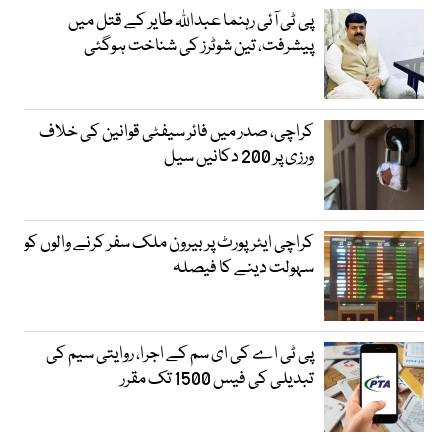
پی ٹی آئی رہنما عبداللہ طایر کے قتل میں
پیشرفت، تین شوٹرز کی شناخت ہوگئی
کراچی، صدر میں فائر سیفٹی قوانین کی خلاف
ورزی پر 200 دکانیں سیل
کراچی ایئرپورٹ پر بیرون ملک سفر کرنے والوں کو
سہولت دینے کا فیصلہ
پی ٹی اے کی ای سم کے اجرا، روایتی سیم کی
تبدیلی کی فیس 1500 تک مقرر