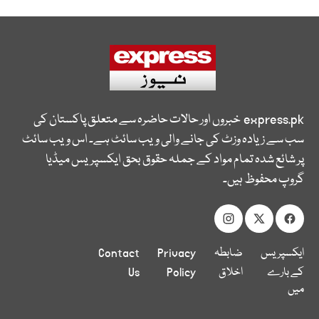
express.pk
خبروں اور حالات حاضرہ سے متعلق پاکستان کی
سب سے زیادہ وزٹ کی جانے والی ویب سائٹ ہے۔ اس ویب سائٹ
پر شائع شدہ تمام مواد کے جملہ حقوق بحق ایکسپریس میڈیا
گروپ محفوظ ہیں۔
ایکسپریس
ضابطہ
Privacy
Contact
کے بارے
اخلاق
Policy
Us
میں