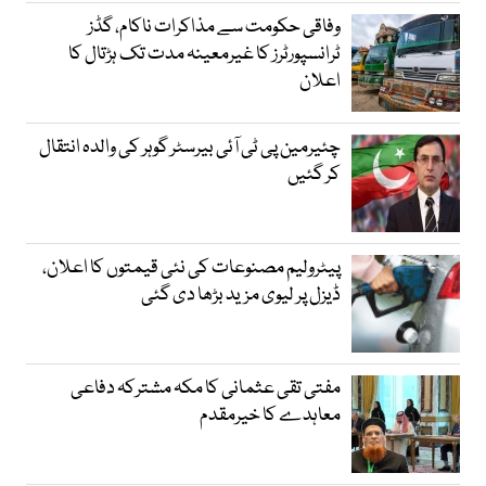
وفاقی حکومت سے مذاکرات ناکام، گڈز
ٹرانسپورٹرز کا غیرمعینہ مدت تک ہڑتال کا
اعلان
چئیرمین پی ٹی آئی بیرسٹر گوہر کی والدہ انتقال
کر گئیں
پیٹرولیم مصنوعات کی نئی قیمتوں کا اعلان،
ڈیزل پر لیوی مزید بڑھا دی گئی
مفتی تقی عثمانی کا مکہ مشترکہ دفاعی
معاہدے کا خیرمقدم