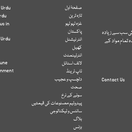
صفحۂ اول
 Urdu
تازہ ترین
rdu
غزہ لہو لہو
ws in
پاکستان
کی سب سے زیادہ
 Urdu
انٹر نیشنل
 تمام مواد کے
کھیل
انٹرٹینمنٹ
bune
لائف اسٹائل
inment
ٹاپ ٹرینڈ
دلچسپ و عجیب
Contact Us
صحت
سونے کے نرخ
پیٹرولیم مصنوعات کی قیمتیں
سائنس و ٹیکنالوجی
بلاگ
بزنس