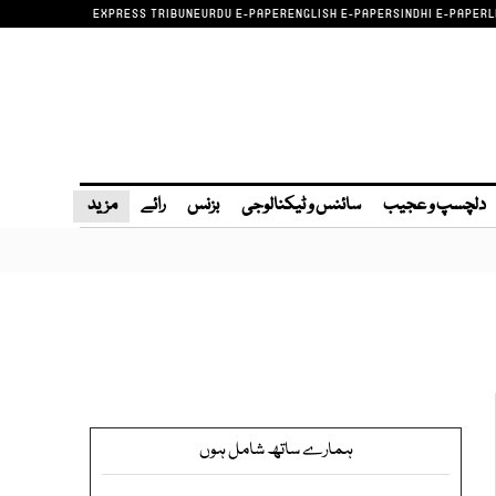
EXPRESS TRIBUNE
URDU E-PAPER
ENGLISH E-PAPER
SINDHI E-PAPER
L
دلچسپ و عجیب
سائنس و ٹیکنالوجی
بزنس
رائے
مزید
ہمارے ساتھ شامل ہوں