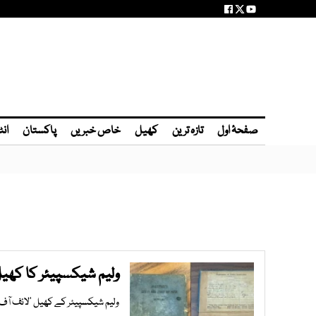
صفحۂ اول
تازہ ترین
کھیل
خاص خبریں
پاکستان
انٹ
ولیم شیکسپیئر کا کھیل 101 سال بعد لائبریری کو لوٹا دیا
ولیم شیکسپیئر کے کھیل ’لائف آف کنگ ہنری دی ففتھ