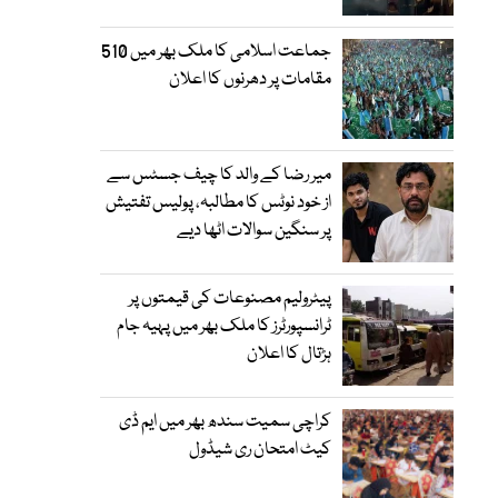
جماعت اسلامی کا ملک بھر میں 510
مقامات پر دھرنوں کا اعلان
میر رضا کے والد کا چیف جسٹس سے
از خود نوٹس کا مطالبہ، پولیس تفتیش
پر سنگین سوالات اٹھا دیے
پیٹرولیم مصنوعات کی قیمتوں پر
ٹرانسپورٹرز کا ملک بھر میں پہیہ جام
ہڑتال کا اعلان
کراچی سمیت سندھ بھر میں ایم ڈی
کیٹ امتحان ری شیڈول