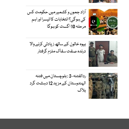
آزاد جموں و کشمیر میں حکومت کس
کی ہوگی؟ انتخابات کا تیسرا اور اہم
مرحلہ 10 اگست کو ہوگا
بیوہ خاتون کے ساتھ زیادتی کرنے والا
درندہ صفت سفاک ملزم گرفتار
ردالفتنہ-3 : بلوچستان میں فتنہ
الہندوستان کے مزید 12 دہشت گرد
ہلاک