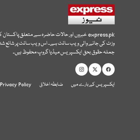
express.pk
خبروں اور حالات حاضرہ سے متعلق پاکستان 
وزٹ کی جانے والی ویب سائٹ ہے۔ اس ویب سائٹ پر شائع شدہ
جملہ حقوق بحق ایکسپریس میڈیا گروپ محفوظ ہیں۔
ایکسپریس کے بارے میں
ضابطہ اخلاق
Privacy Policy