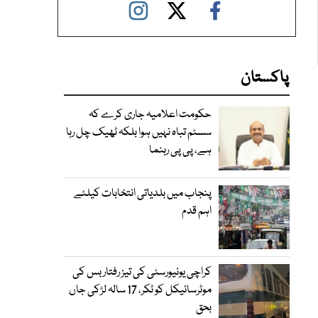
پاکستان
حکومت اعلامیہ جاری کرے کہ
سسٹم تباہ نہیں ہوا بلکہ ٹھیک چل رہا
ہے، پی پی رہنما
پنجاب میں بلدیاتی انتخابات کیلئے
اہم قدم
کراچی یونیورسٹی کی تیز رفتار بس کی
موٹرسائیکل کو ٹکر، 17 سالہ لڑکی جاں
بحق