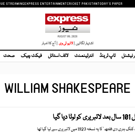
IVE STREAMING
EXPRESS ENTERTAINMENT
CRICKET PAKISTAN
TODAY'S PAPER
AUGUST 06, 2026
اشتہار لگائیں |
لائیو ٹی وی
| آج کا اخبار
ر نیشنل
ٹاپ ٹرینڈ
انٹرٹینمنٹ
لائف اسٹائل
فیکٹ چیک
صحت
WILLIAM SHAKESPEARE
 گیا
‘ کا یہ نسخہ 1923 میں لائبریری سے لیا گیا تھا