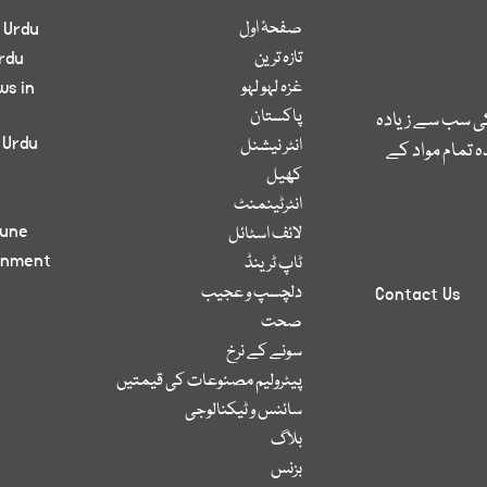
صفحۂ اول
 Urdu
تازہ ترین
rdu
غزہ لہو لہو
ws in
پاکستان
کی سب سے زیادہ
 Urdu
انٹر نیشنل
 تمام مواد کے
کھیل
انٹرٹینمنٹ
bune
لائف اسٹائل
inment
ٹاپ ٹرینڈ
دلچسپ و عجیب
Contact Us
صحت
سونے کے نرخ
پیٹرولیم مصنوعات کی قیمتیں
سائنس و ٹیکنالوجی
بلاگ
بزنس