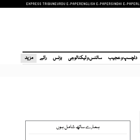
EXPRESS TRIBUNE
URDU E-PAPER
ENGLISH E-PAPER
SINDHI E-PAPER
L
دلچسپ و عجیب
سائنس و ٹیکنالوجی
بزنس
رائے
مزید
ہمارے ساتھ شامل ہوں