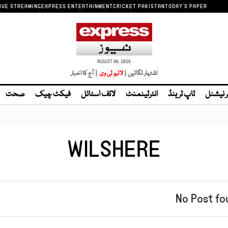
IVE STREAMING
EXPRESS ENTERTAINMENT
CRICKET PAKISTAN
TODAY'S PAPER
AUGUST 06, 2026
اشتہار لگائیں |
| آج کا اخبار
ر نیشنل
ٹاپ ٹرینڈ
انٹرٹینمنٹ
لائف اسٹائل
فیکٹ چیک
صحت
WILSHERE
No Post fo