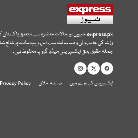
express.pk
خبروں اور حالات حاضرہ سے متعلق پاکستان 
وزٹ کی جانے والی ویب سائٹ ہے۔ اس ویب سائٹ پر شائع شدہ
جملہ حقوق بحق ایکسپریس میڈیا گروپ محفوظ ہیں۔
ایکسپریس کے بارے میں
ضابطہ اخلاق
Privacy Policy