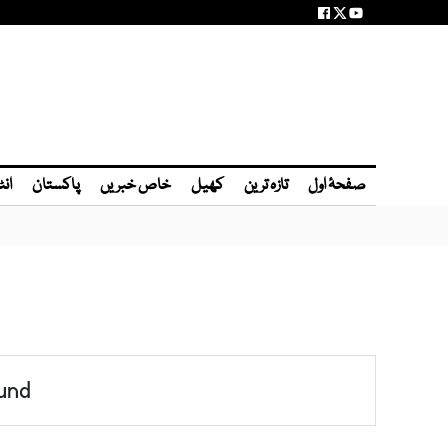
صفحۂ اول
تازہ ترین
کھیل
خاص خبریں
پاکستان
انٹ
und