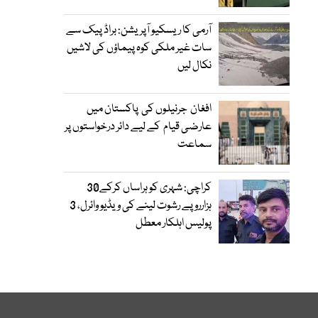
آرمی کا ریسکیو آپریشن: براڈ پیک سے
سات غیر ملکی کوہ پیماؤں کی لاشیں
نکال لیں
افغان جرنیلوں کی پاکستان میں
عارضی قیام کے لیے دائر درخواستوں پر
سماعت
کراچی: شہری کو ہراساں کرکے30
ہزارروپے رشوت لینے کی ویڈیو وائرل، 3
پولیس اہلکار معطل