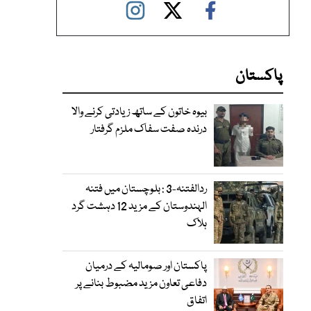
پاکستان
بیوہ خاتون کے ساتھ زیادتی کرنے والا
درندہ صفت سفاک ملزم گرفتار
ردالفتنہ-3 : بلوچستان میں فتنہ
الہندوستان کے مزید 12 دہشت گرد
ہلاک
پاکستان اور صومالیہ کے درمیان
دفاعی تعاون مزید مضبوط بنانے پر
اتفاق