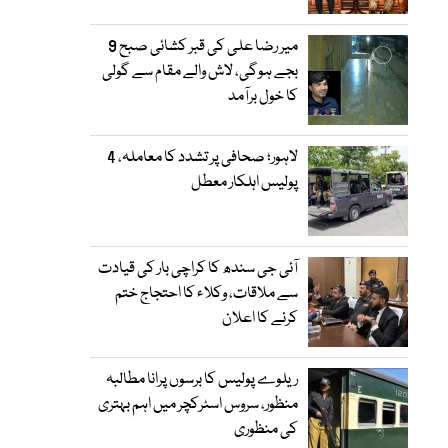
میر رضا علی کی قبر کشائی صبح 9
بجے ہوگی، لاش والے مقام سے گولی
کا خول برآمد
لاہور؛ صحافی پر تشدد کا معاملہ، 4
پولیس اہلکار معطل
آئی جی سندھ کا کراچی بار کی قیادت
سے ملاقات، وکلاء کا احتجاج ختم
کرنے کا اعلان
ریلوے پولیس کا برسوں پرانا مطالبہ
منظور، سروس اسٹرکچر میں اہم بہتری
کی منظوری