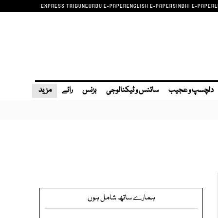
EXPRESS TRIBUNE
URDU E-PAPER
ENGLISH E-PAPER
SINDHI E-PAPER
L
دلچسپ و عجیب
سائنس و ٹیکنالوجی
بزنس
رائے
مزید
ہمارے ساتھ شامل ہوں