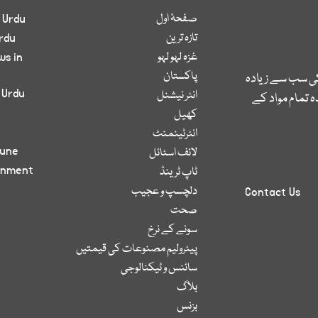
صفحۂ اول
 Urdu
تازہ ترین
rdu
غزہ لہو لہو
ws in
پاکستان
کی سب سے زیادہ
 Urdu
انٹر نیشنل
 تمام مواد کے
کھیل
انٹرٹینمنٹ
bune
لائف اسٹائل
inment
ٹاپ ٹرینڈ
دلچسپ و عجیب
Contact Us
صحت
سونے کے نرخ
پیٹرولیم مصنوعات کی قیمتیں
سائنس و ٹیکنالوجی
بلاگ
بزنس