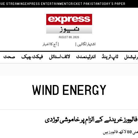
IVE STREAMING
EXPRESS ENTERTAINMENT
CRICKET PAKISTAN
TODAY'S PAPER
AUGUST 08, 2026
اشتہار لگائیں |
لائیو ٹی وی
| آج کا اخبار
ر نیشنل
ٹاپ ٹرینڈ
انٹرٹینمنٹ
لائف اسٹائل
فیکٹ چیک
صحت
WIND ENERGY
فالوورز خریدنے کے الزام پر خاموشی توڑدی