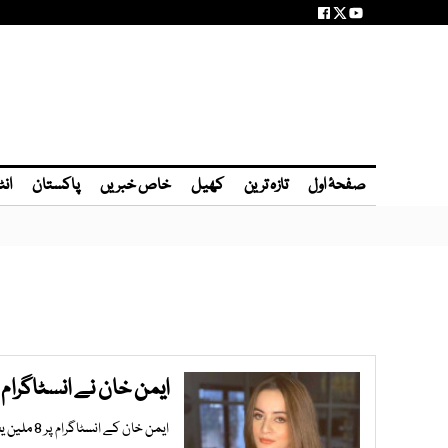
صفحۂ اول
تازہ ترین
کھیل
خاص خبریں
پاکستان
انٹ
ایمن خان نے انسٹاگرام 
ایمن خان کے انسٹاگرام پر 8 ملین یعنی 80 لاکھ فالوورز ہیں