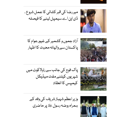
میر رضا کی قبر کشائی کا عمل شروع ،
ڈی این اے سیمپل لینے کا فیصلہ
آزاد جموں و کشمیر کے غیور عوام کا
پاکستان سے والہانہ محبت کا اظہار
پاک فوج کی جانب سے راولاکوٹ میں
شہریوں کیلئے مفت میڈیکل
کیمپس کا انعقاد
وزیر اعظم شہباز شریف کی وفد کے
ہمراہ روضہ رسول ﷺ پر حاضری