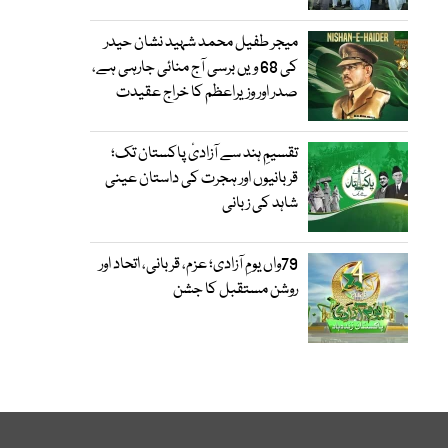
میجر طفیل محمد شہید نشان حیدر
کی 68 ویں برسی آج منائی جارہی ہے،
صدر اور وزیراعظم کا خراج عقیدت
تقسیمِ ہند سے آزادیٔ پاکستان تک؛
قربانیوں اور ہجرت کی داستان عینی
شاہد کی زبانی
79واں یومِ آزادی؛ عزم، قربانی، اتحاد اور
روشن مستقبل کا جشن