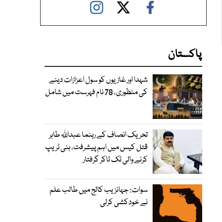
پاکستان
شہدا اور غازیوں کو سول اعزازات دینے
کی منظوری، 78 نام فہرست میں شامل
تحریک انصاف کے رہنما عبداللہ طاہر
قتل کیس میں اہم پیشرفت، ہنی ٹریپ
کرنے والی ٹک ٹاکر گرفتار
سوات: جہانزیب کالج میں طالب علم
نے خودکشی کرلی