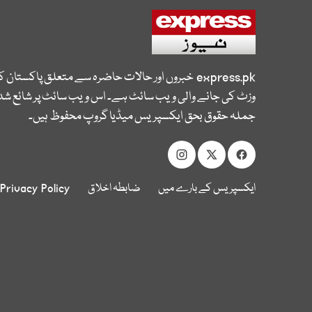
express.pk
خبروں اور حالات حاضرہ سے متعلق پاکستان 
وزٹ کی جانے والی ویب سائٹ ہے۔ اس ویب سائٹ پر شائع شدہ
جملہ حقوق بحق ایکسپریس میڈیا گروپ محفوظ ہیں۔
ایکسپریس کے بارے میں
ضابطہ اخلاق
Privacy Policy