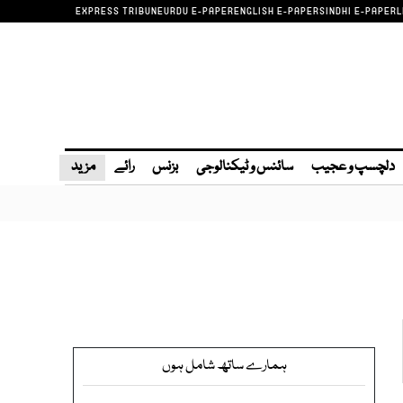
EXPRESS TRIBUNE
URDU E-PAPER
ENGLISH E-PAPER
SINDHI E-PAPER
L
دلچسپ و عجیب
سائنس و ٹیکنالوجی
بزنس
رائے
مزید
ہمارے ساتھ شامل ہوں