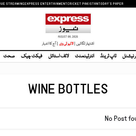
IVE STREAMING
EXPRESS ENTERTAINMENT
CRICKET PAKISTAN
TODAY'S PAPER
AUGUST 08, 2026
اشتہار لگائیں |
لائیو ٹی وی
| آج کا اخبار
ر نیشنل
ٹاپ ٹرینڈ
انٹرٹینمنٹ
لائف اسٹائل
فیکٹ چیک
صحت
WINE BOTTLES
No Post fo