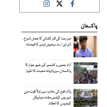
پاکستان
میر رضا کی قبر کشائی کا عمل شروع ،
ڈی این اے سیمپل لینے کا فیصلہ
آزاد جموں و کشمیر کے غیور عوام کا
پاکستان سے والہانہ محبت کا اظہار
پاک فوج کی جانب سے راولاکوٹ میں
شہریوں کیلئے مفت میڈیکل
کیمپس کا انعقاد