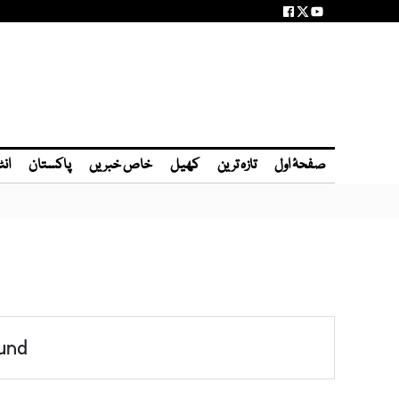
صفحۂ اول
تازہ ترین
کھیل
خاص خبریں
پاکستان
انٹ
und