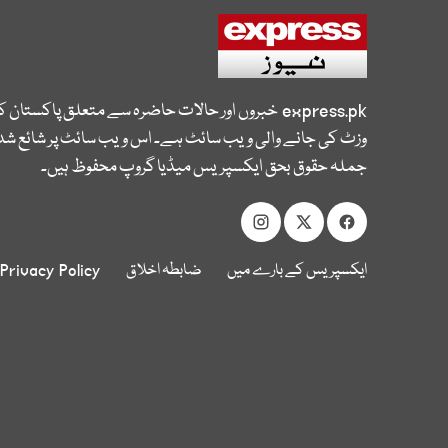
express.pk
خبروں اور حالات حاضرہ سے متعلق پاکستان 
وزٹ کی جانے والی ویب سائٹ ہے۔ اس ویب سائٹ پر شائع شدہ
جملہ حقوق بحق ایکسپریس میڈیا گروپ محفوظ ہیں۔
ایکسپریس کے بارے میں
ضابطہ اخلاق
Privacy Policy