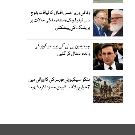
وفاقی وزیر احسن اقبال کا لیاقت بلوچ
سے ٹیلیفونک رابطہ، ملکی حالات پر
بریفنگ کی پیشکش
چیئرمین پی ٹی آئی بیرسٹر گوہر کی
والدہ انتقال کر گئیں
ہنگو؛ سیکیورٹی فورسز کی کارروائی میں
7خوارج ہلاک، کیپٹن حمزہ اکرم شہید