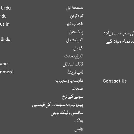
صفحۂ اول
 Urdu
تازہ ترین
rdu
غزہ لہو لہو
ws in
پاکستان
کی سب سے زیادہ
 Urdu
انٹر نیشنل
 تمام مواد کے
کھیل
انٹرٹینمنٹ
bune
لائف اسٹائل
inment
ٹاپ ٹرینڈ
دلچسپ و عجیب
Contact Us
صحت
سونے کے نرخ
پیٹرولیم مصنوعات کی قیمتیں
سائنس و ٹیکنالوجی
بلاگ
بزنس