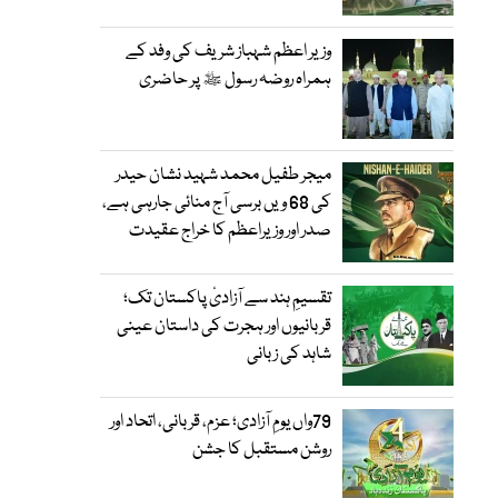
وزیر اعظم شہباز شریف کی وفد کے
ہمراہ روضہ رسول ﷺ پر حاضری
میجر طفیل محمد شہید نشان حیدر
کی 68 ویں برسی آج منائی جارہی ہے،
صدر اور وزیراعظم کا خراج عقیدت
تقسیمِ ہند سے آزادیٔ پاکستان تک؛
قربانیوں اور ہجرت کی داستان عینی
شاہد کی زبانی
79واں یومِ آزادی؛ عزم، قربانی، اتحاد اور
روشن مستقبل کا جشن