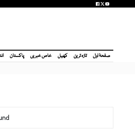
صفحۂ اول
تازہ ترین
کھیل
خاص خبریں
پاکستان
انٹ
und