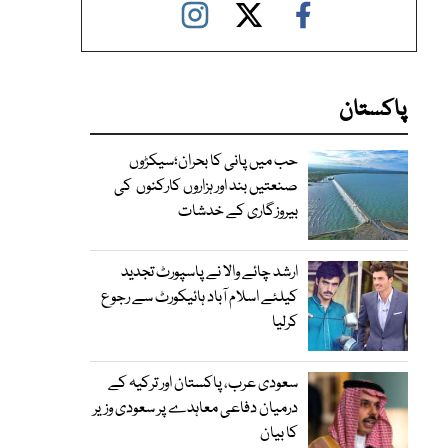
پاکستان
حب میں پانی کا بحران؛سیکڑوں
صنعتیں بند اور ہزاروں کارکنوں کی
بیروزگاری کے خدشات
ارشد چائے والا نے پاسپورٹ تجدید
کیلئے اسلام آباد ہائیکورٹ سے رجوع
کرلیا
سعودی عرب، پاکستان اور ترکیہ کے
درمیان دفاعی معاہدے پر سعودی وزیر
کا بیان