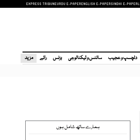
EXPRESS TRIBUNE
URDU E-PAPER
ENGLISH E-PAPER
SINDHI E-PAPER
L
دلچسپ و عجیب
سائنس و ٹیکنالوجی
بزنس
رائے
مزید
ہمارے ساتھ شامل ہوں