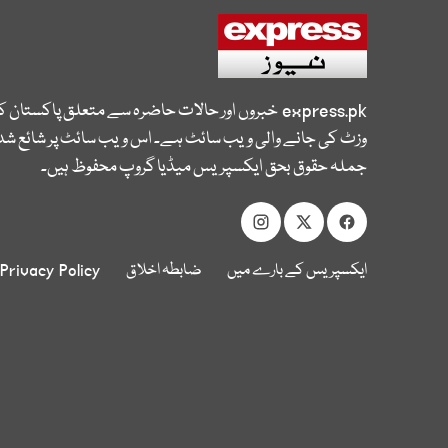
express.pk
خبروں اور حالات حاضرہ سے متعلق پاکستان 
وزٹ کی جانے والی ویب سائٹ ہے۔ اس ویب سائٹ پر شائع شدہ
جملہ حقوق بحق ایکسپریس میڈیا گروپ محفوظ ہیں۔
ایکسپریس کے بارے میں
ضابطہ اخلاق
Privacy Policy