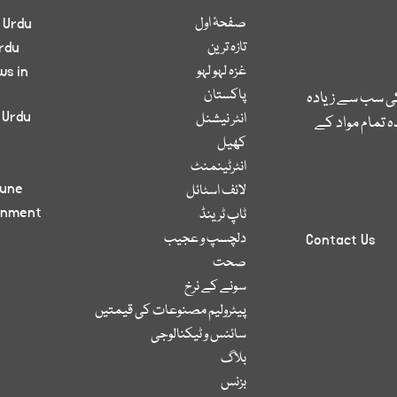
صفحۂ اول
 Urdu
تازہ ترین
rdu
غزہ لہو لہو
ws in
پاکستان
کی سب سے زیادہ
 Urdu
انٹر نیشنل
 تمام مواد کے
کھیل
انٹرٹینمنٹ
bune
لائف اسٹائل
inment
ٹاپ ٹرینڈ
دلچسپ و عجیب
Contact Us
صحت
سونے کے نرخ
پیٹرولیم مصنوعات کی قیمتیں
سائنس و ٹیکنالوجی
بلاگ
بزنس