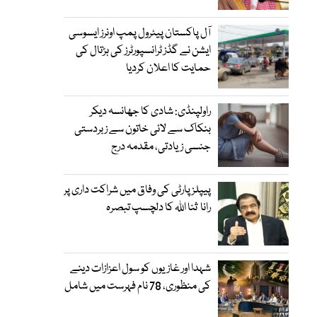
آل پاکستان پیٹرول پمپ اونرز ایسوسی
ایشن نے گڈز ٹرانسپورٹرز کی ہڑتال کی
حمایت کا اعلان کردیا
راولپنڈی: شادی کا جھانسہ دیکر
بنکاک سے لائی خاتون سے زبردستی
جنسی زیادتی، مقدمہ درج
پیپلز پارٹی کی وفاق میں شراکت داری پر
رانا ثنا اللہ کا دلچسپ تبصرہ
شہدا اور غازیوں کو سول اعزازات دینے
کی منظوری، 78 نام فہرست میں شامل