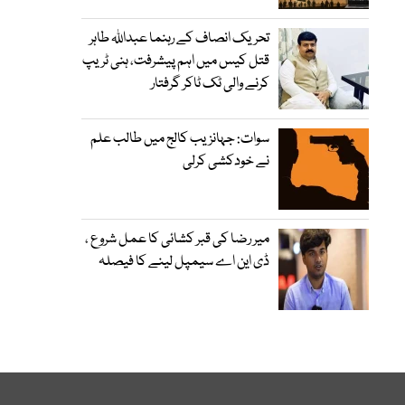
تحریک انصاف کے رہنما عبداللہ طاہر
قتل کیس میں اہم پیشرفت، ہنی ٹریپ
کرنے والی ٹک ٹاکر گرفتار
سوات: جہانزیب کالج میں طالب علم
نے خودکشی کرلی
میر رضا کی قبر کشائی کا عمل شروع ،
ڈی این اے سیمپل لینے کا فیصلہ