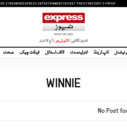
IVE STREAMING
EXPRESS ENTERTAINMENT
CRICKET PAKISTAN
TODAY'S PAPER
AUGUST 08, 2026
اشتہار لگائیں |
| آج کا اخبار
ر نیشنل
ٹاپ ٹرینڈ
انٹرٹینمنٹ
لائف اسٹائل
فیکٹ چیک
صحت
WINNIE
No Post fo