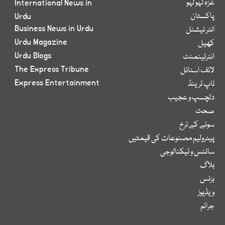
غزہ لہو لہو
International News in
پاکستان
Urdu
Business News in Urdu
انٹر نیشنل
Urdu Magazine
کھیل
Urdu Blogs
انٹرٹینمنٹ
The Express Tribune
لائف اسٹائل
Express Entertainment
ٹاپ ٹرینڈ
دلچسپ و عجیب
صحت
سونے کے نرخ
پیٹرولیم مصنوعات کی قیمتیں
سائنس و ٹیکنالوجی
بلاگ
بزنس
ویڈیوز
جرائم