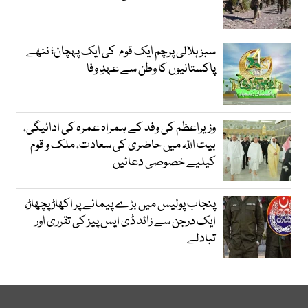
سبز ہلالی پرچم ایک قوم کی ایک پہچان؛ ننھے
پاکستانیوں کا وطن سے عہدِ وفا
وزیراعظم کی وفد کے ہمراہ عمرہ کی ادائیگی،
بیت اللہ میں حاضری کی سعادت، ملک و قوم
کیلیے خصوصی دعائیں
پنجاب پولیس میں بڑے پیمانے پر اکھاڑ پچھاڑ،
ایک درجن سے زائد ڈی ایس پیز کی تقرری اور
تبادلے