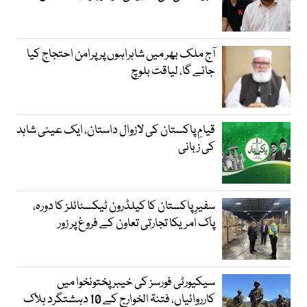
آج ملک بھر میں شاہراہوں پر پرامن احتجاج کیا
جائے گا، لیاقت بلوچ
قیامِ پاکستان کی لازوال داستان، ایک عینی شاہد
کی زبانی
سفیرِ پاکستان کا کیلڈرون ٹیکسٹائلز کا دورہ،
پاک امریکا تجارتی تعاون کے فروغ پر زور
سیکیورٹی فورسز کی خیبر پختونخوا میں
کارروائیاں، فتنۃ الخوارج کے 10 دہشتگرد ہلاک