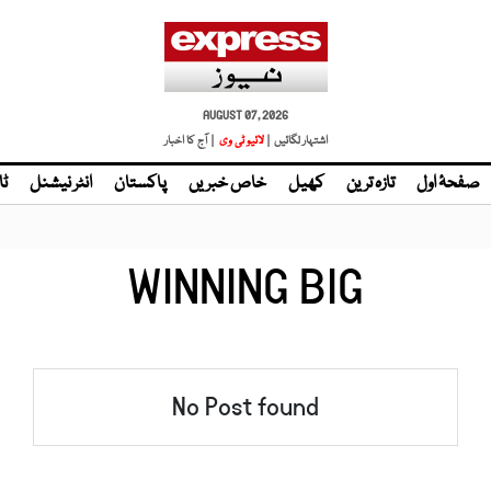
AUGUST 07, 2026
اشتہار لگائیں |
| آج کا اخبار
صفحۂ اول
تازہ ترین
کھیل
خاص خبریں
پاکستان
انٹر نیشنل
ٹا
WINNING BIG
No Post found