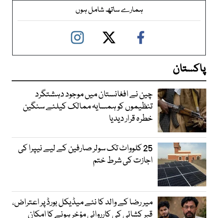
ہمارے ساتھ شامل ہوں
پاکستان
چین نے افغانستان میں موجود دہشتگرد
تنظیموں کو ہمسایہ ممالک کیلئے سنگین
خطرہ قرار دیدیا
25 کلوواٹ تک سولر صارفین کے لیے نیپرا کی
اجازت کی شرط ختم
میر رضا کے والد کا نئے میڈیکل بورڈ پر اعتراض،
قبر کشائی کی کارروائی مؤخر ہونے کا امکان