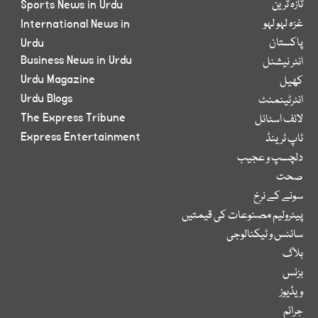
تازہ ترین
Sports News in Urdu
غزہ لہو لہو
International News in
پاکستان
Urdu
Business News in Urdu
انٹر نیشنل
Urdu Magazine
کھیل
Urdu Blogs
انٹرٹینمنٹ
The Express Tribune
لائف اسٹائل
Express Entertainment
ٹاپ ٹرینڈ
دلچسپ و عجیب
صحت
سونے کے نرخ
پیٹرولیم مصنوعات کی قیمتیں
سائنس و ٹیکنالوجی
بلاگ
بزنس
ویڈیوز
جرائم