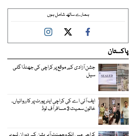
ہمارے ساتھ شامل ہوں
پاکستان
جشن آزادی کے موقع پر کراچی کی جھنڈا گلی
سیل
ایف آئی اے کی کراچی ایئرپورٹ پر کارروائیاں،
خاتون سمیت 3 مسافر آف لوڈ
کراچی میں انکروچمنٹ آپریشن کے دوران ٹیم پر