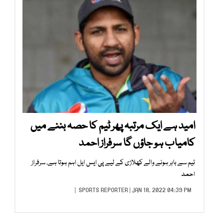
امید ہے ایک مرتبہ پھر ٹیم کا حصہ بننے میں
کامیاب ہو جاؤں گا سرفراز احمد
ٹیم سے باہر ہونے والے کھلاڑی کے لیے پی ایس ایل اہم ہوتا ہے، سرفراز
احمد
SPORTS REPORTER
| JAN 18, 2022 04:39 PM |