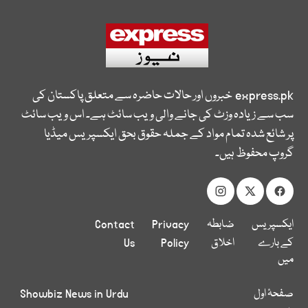
express.pk
خبروں اور حالات حاضرہ سے متعلق پاکستان کی
سب سے زیادہ وزٹ کی جانے والی ویب سائٹ ہے۔ اس ویب سائٹ
پر شائع شدہ تمام مواد کے جملہ حقوق بحق ایکسپریس میڈیا
گروپ محفوظ ہیں۔
ایکسپریس
ضابطہ
Privacy
Contact
کے بارے
اخلاق
Policy
Us
میں
صفحۂ اول
Showbiz News in Urdu