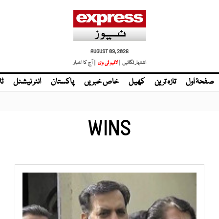
AUGUST 09, 2026
اشتہار لگائیں |
| آج کا اخبار
صفحۂ اول
تازہ ترین
کھیل
خاص خبریں
پاکستان
انٹر نیشنل
ٹا
WINS