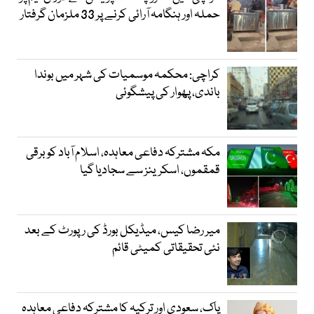
حملہ اور ہنگامہ آرائی کرنے پر 33 ملزمان گرفتار
کراچی: محکمہ موسمیات کی شہر میں بوندا
باندی، پھوار کی پیشگوئی
مکہ مشترکہ دفاعی معاہدہ، اسلام آباد کو برقی
قمقموں، اسکرینز سے سجادیا گیا
میر رضا کیس، میڈیکل بورڈ کی رپورٹ کے بعد
نئی تحقیقاتی کمیٹی قائم
پاک، سعودی اور ترکیہ کا مشترکہ دفاعی معاہدہ