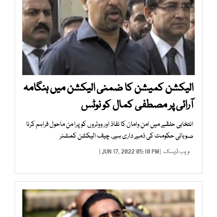
الیکشن کمیشن کا ضمنی الیکشن میں ہنگامہ
آرائی پر مصطفی کمال کو نوٹس
انتخابی حلقے میں امن وامان کا نفاذ اور ووٹروں کو پرا من ماحول فراہم کرنا
صوبائی حکومت کی ذمے داری ہے، چیف الیکشن کمشنر
ویب ڈیسک
| JUN 17, 2022 05:10 PM |