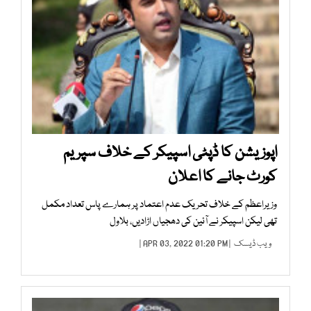
اپوزیشن کا ڈپٹی اسپیکر کے خلاف سپریم
کورٹ جانے کا اعلان
وزیراعظم کے خلاف تحریک عدم اعتماد پر ہمارے پاس تعداد مکمل
تھی لیکن اسپیکر نے آئین کی دھجیاں اڑادیں، بلاول
ویب ڈیسک
| APR 03, 2022 01:20 PM |